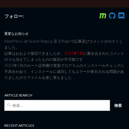
フォロー:
重要なお知らせ
Word Press の Search Regexと言うPluginで記事及びコメントがロストし
ました。
記事はおおよそ復旧できましたが、
2023年7月
に書き込まれたコメント
のうち消えてしまったものの復旧が不可能です
2023年5月のルート証明書の更新プログラムのインストールチェックに
不具合があり、インストールに成功してもエラーが表示される問題があ
りましたのでファイルを差し替えました
ARTICLE SEARCH
検
索:
RECENT ARTICLES