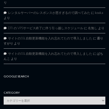
り
レンタルサーバーのレスポンスが悪すぎるので調べてみた
に
kouka
より
DTI の VPSサービス終了に伴う引っ越しスケジュール
に
名無し
より
サイトのSSL自動更新機能を入れ忘れてたので導入しました
に
通り
すがり
より
サイトのSSL自動更新機能を入れ忘れてたので導入しました
に
ぱち
んこ
より
GOOGLE SEARCH
CATEGORY
category