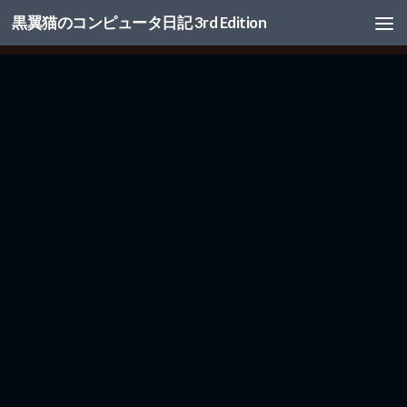
黒翼猫のコンピュータ日記 3rd Edition
コンテンツへスキップ