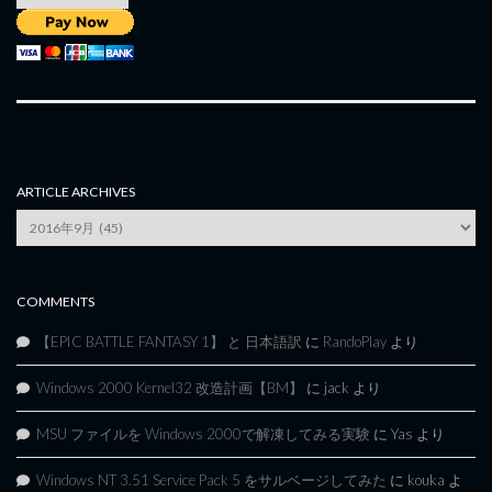
ARTICLE ARCHIVES
Article
Archives
COMMENTS
【EPIC BATTLE FANTASY 1】 と 日本語訳
に
RandoPlay
より
Windows 2000 Kernel32 改造計画【BM】
に
jack
より
MSU ファイルを Windows 2000で解凍してみる実験
に
Yas
より
Windows NT 3.51 Service Pack 5 をサルベージしてみた
に
kouka
よ