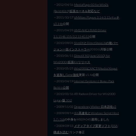
・2012/04/16
MediaPlayer10 for Win2k
(Build4069)拡張カーネル対応など
・2011/10/17
VMWare Playere 3.14/3.15パッチ
v3.14b
公開
・2011/04/23
AMD AHCI/RAID Driver
3.1.1548.155/3.2.1540.53
公開
・2010/09/01
SlimDXとDirectShowLibの複バー
ジョン一括インストーラー
2010/6月版公開
・2010/06/11
DirectX 9.0(June/2010) for
Win2000+拡張Kitリリース
・2010/05/25
Win2000にXACT/XAudio/XInput
を追加しGame強化
更新 v1.4a公開
・2010/04/19
Internet Explorer 6 Bonus Pack
Build 6公開
・2010/03/16 ATI Radeon Driver for Win2000
Legacy版 10.2
・2009/11/02
Dependency Walker 日本語化v2
・2009/09/14
IE6高速化とWindows Script Host
5.7 / 5.8
の中身をMS09-045適用しました
・2009/09/13
メディアタイプ変更ソフト(EISA
構成を読む)
リンク修正