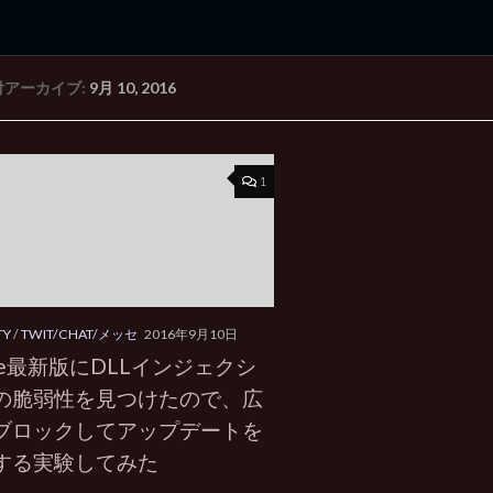
付アーカイブ:
9月 10, 2016
rd Edition
Windows 2000 tunes up blog
1
TY
/
TWIT/CHAT/メッセ
2016年9月10日
ype最新版にDLLインジェクシ
の脆弱性を見つけたので、広
ブロックしてアップデートを
する実験してみた