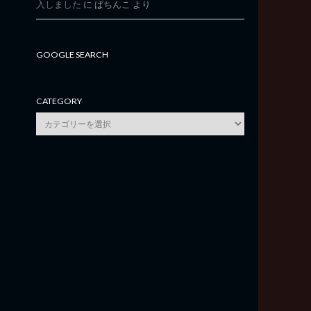
入しました
に
ぱちんこ
より
GOOGLE SEARCH
CATEGORY
category