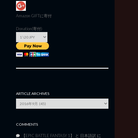
Amazon GIFT
に寄付
Donation(寄付)
ARTICLE ARCHIVES
Article
Archives
COMMENTS
【EPIC BATTLE FANTASY 1】 と 日本語訳
に