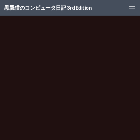
黒翼猫のコンピュータ日記 3rd Edition
コンテンツへスキップ