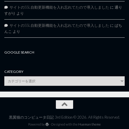
サイトのSSL自動更新機能を入れ忘れてたので導入しました
に
通り
すがり
より
サイトのSSL自動更新機能を入れ忘れてたので導入しました
に
ぱち
んこ
より
GOOGLE SEARCH
CATEGORY
category
黒翼猫のコンピュータ日記 3rd Edition © 2026. All Rights Reserved.
Powered by
- Designed with the
Hueman theme