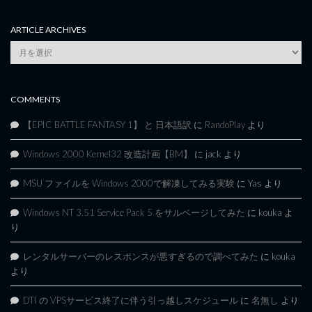
ARTICLE ARCHIVES
Article
Archives
COMMENTS
【EPIC BATTLE FANTASY 1】 と 日本語訳
に
RandoPlay
より
Windows 2000 Kernel32 改造計画【BM】
に
jack
より
MSU ファイルを Windows 2000で解凍してみる実験
に
Yas
より
Windows NT 3.51 Service Pack 5 をサルベージしてみた
に
kouka
よ
り
レンタルサーバーのレスポンスが悪すぎるので調べてみた
に
kouka
より
DTI の VPSサービス終了に伴う引っ越しスケジュール
に
名無し
より