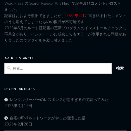
Word Press の Search Regexと言うPluginで記事及びコメントがロストし
ました。
記事はおおよそ復旧できましたが、
2023年7月
に書き込まれたコメント
のうち消えてしまったものの復旧が不可能です
2023年5月のルート証明書の更新プログラムのインストールチェックに
不具合があり、インストールに成功してもエラーが表示される問題があ
りましたのでファイルを差し替えました
ARTICLE SEARCH
検
索:
RECENT ARTICLES
レンタルサーバーのレスポンスが悪すぎるので調べてみた
2026年3月17日
自宅のIPv4ネットワークがやっと復活した話
2026年2月28日