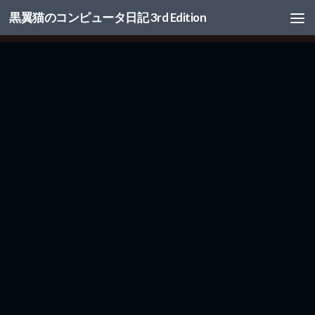
黒翼猫のコンピュータ日記 3rd Edition
コンテンツへスキップ