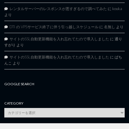
レンタルサーバーのレスポンスが悪すぎるので調べてみた
に
kouka
より
DTI の VPSサービス終了に伴う引っ越しスケジュール
に
名無し
より
サイトのSSL自動更新機能を入れ忘れてたので導入しました
に
通り
すがり
より
サイトのSSL自動更新機能を入れ忘れてたので導入しました
に
ぱち
んこ
より
GOOGLE SEARCH
CATEGORY
category