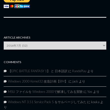
ARTICLE ARCHIVES
Article
Archives
COMMENTS
【EPIC BATTLE FANTASY 1】 と 日本語訳
に
RandoPlay
より
Windows 2000 Kernel32 改造計画【BM】
に
jack
より
MSU ファイルを Windows 2000で解凍してみる実験
に
Yas
より
Windows NT 3.51 Service Pack 5 をサルベージしてみた
に
kouka
よ
り