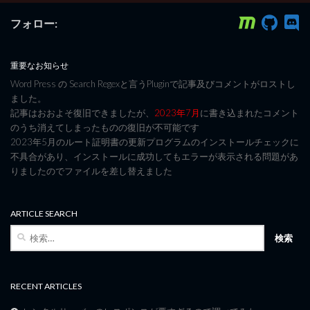
フォロー:
重要なお知らせ
Word Press の Search Regexと言うPluginで記事及びコメントがロストし
ました。
記事はおおよそ復旧できましたが、
2023年7月
に書き込まれたコメント
のうち消えてしまったものの復旧が不可能です
2023年5月のルート証明書の更新プログラムのインストールチェックに
不具合があり、インストールに成功してもエラーが表示される問題があ
りましたのでファイルを差し替えました
ARTICLE SEARCH
検
索:
RECENT ARTICLES