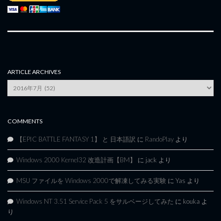
ARTICLE ARCHIVES
Article
Archives
COMMENTS
【EPIC BATTLE FANTASY 1】 と 日本語訳
に
RandoPlay
より
Windows 2000 Kernel32 改造計画【BM】
に
jack
より
MSU ファイルを Windows 2000で解凍してみる実験
に
Yas
より
Windows NT 3.51 Service Pack 5 をサルベージしてみた
に
kouka
よ
り