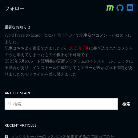
フォロー:
重要なお知らせ
Word Press の Search Regexと言うPluginで記事及びコメントがロストし
ました。
記事はおおよそ復旧できましたが、
2023年7月
に書き込まれたコメント
のうち消えてしまったものの復旧が不可能です
2023年5月のルート証明書の更新プログラムのインストールチェックに
不具合があり、インストールに成功してもエラーが表示される問題があ
りましたのでファイルを差し替えました
ARTICLE SEARCH
検
索:
RECENT ARTICLES
レンタルサーバーのレスポンスが悪すぎるので調べてみた