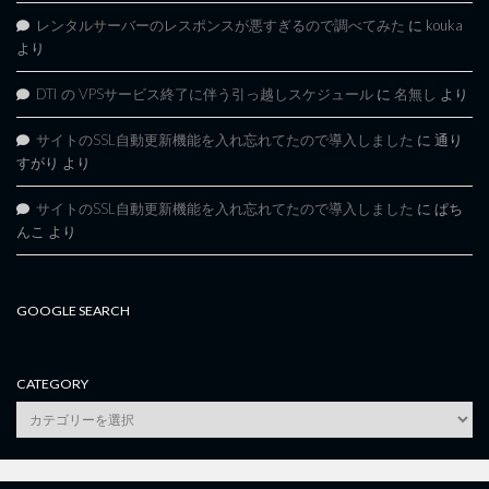
レンタルサーバーのレスポンスが悪すぎるので調べてみた
に
kouka
より
DTI の VPSサービス終了に伴う引っ越しスケジュール
に
名無し
より
サイトのSSL自動更新機能を入れ忘れてたので導入しました
に
通り
すがり
より
サイトのSSL自動更新機能を入れ忘れてたので導入しました
に
ぱち
んこ
より
GOOGLE SEARCH
CATEGORY
category