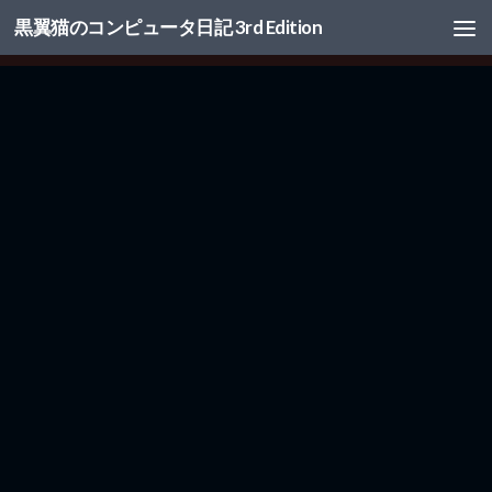
黒翼猫のコンピュータ日記 3rd Edition
コンテンツへスキップ