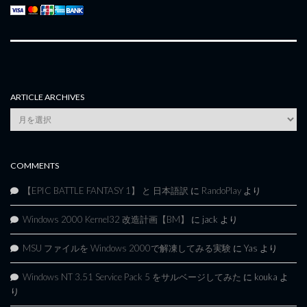
ARTICLE ARCHIVES
Article
Archives
COMMENTS
【EPIC BATTLE FANTASY 1】 と 日本語訳
に
RandoPlay
より
Windows 2000 Kernel32 改造計画【BM】
に
jack
より
MSU ファイルを Windows 2000で解凍してみる実験
に
Yas
より
Windows NT 3.51 Service Pack 5 をサルベージしてみた
に
kouka
よ
り