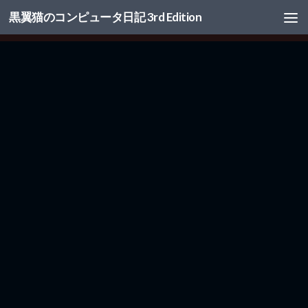
黒翼猫のコンピュータ日記 3rd Edition
コンテンツへスキップ