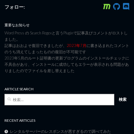
フォロー:
重要なお知らせ
Word Press の Search Regexと言うPluginで記事及びコメントがロストし
ました。
記事はおおよそ復旧できましたが、
2023年7月
に書き込まれたコメント
のうち消えてしまったものの復旧が不可能です
2023年5月のルート証明書の更新プログラムのインストールチェックに
不具合があり、インストールに成功してもエラーが表示される問題があ
りましたのでファイルを差し替えました
ARTICLE SEARCH
検
索:
RECENT ARTICLES
レンタルサーバーのレスポンスが悪すぎるので調べてみた