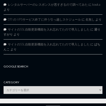
レンタルサーバーのレスポンスが悪すぎるので調べてみた
に
kouka
より
DTI の VPSサービス終了に伴う引っ越しスケジュール
に
名無し
より
サイトのSSL自動更新機能を入れ忘れてたので導入しました
に
通り
すがり
より
サイトのSSL自動更新機能を入れ忘れてたので導入しました
に
ぱち
んこ
より
GOOGLE SEARCH
CATEGORY
category