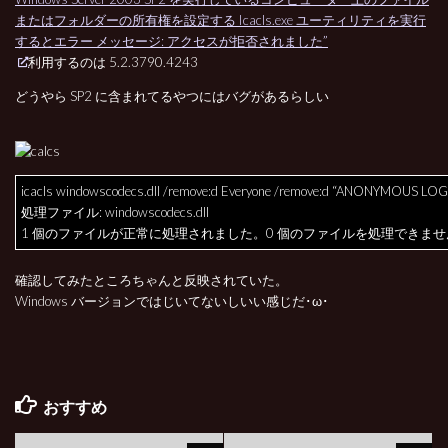
またはフォルダーの所有権を設定する Icacls.exe ユーティリティを実行
するとエラー メッセージ: アクセスが拒否されました”
利用するのは 5.2.3790.4243
どうやら SP2 に含まれてるやつにはバグがあるらしい
icacls windowscodecs.dll /remove:d Everyone /remove:d “ANONYMOUS LO
処理ファイル: windowscodecs.dll
1 個のファイルが正常に処理されました。0 個のファイルを処理できま
確認してみたところちゃんと反映されていた。
Windows バージョンではじいてないしいい感じだ･ω･
おすすめ