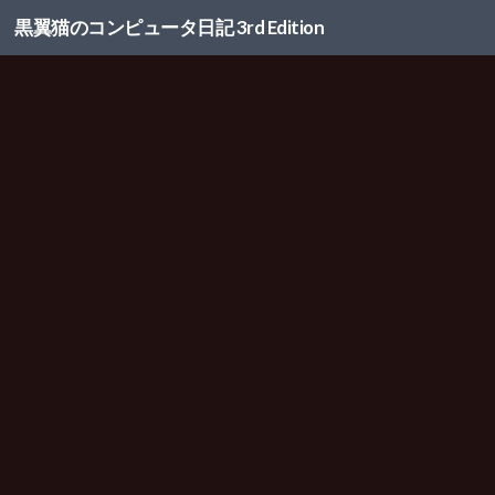
黒翼猫のコンピュータ日記 3rd Edition
コンテンツへスキップ