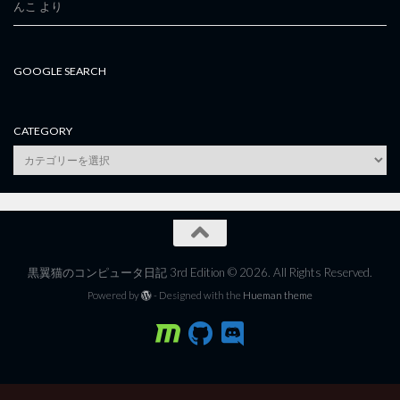
んこ
より
GOOGLE SEARCH
CATEGORY
category
黒翼猫のコンピュータ日記 3rd Edition © 2026. All Rights Reserved.
Powered by
- Designed with the
Hueman theme