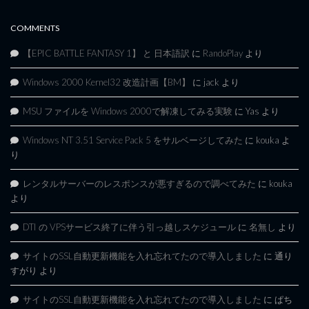
COMMENTS
【EPIC BATTLE FANTASY 1】 と 日本語訳
に
RandoPlay
より
Windows 2000 Kernel32 改造計画【BM】
に
jack
より
MSU ファイルを Windows 2000で解凍してみる実験
に
Yas
より
Windows NT 3.51 Service Pack 5 をサルベージしてみた
に
kouka
よ
り
レンタルサーバーのレスポンスが悪すぎるので調べてみた
に
kouka
より
DTI の VPSサービス終了に伴う引っ越しスケジュール
に
名無し
より
サイトのSSL自動更新機能を入れ忘れてたので導入しました
に
通り
すがり
より
サイトのSSL自動更新機能を入れ忘れてたので導入しました
に
ぱち