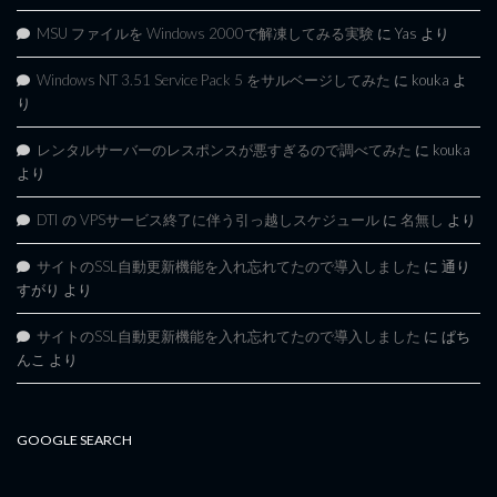
MSU ファイルを Windows 2000で解凍してみる実験
に
Yas
より
Windows NT 3.51 Service Pack 5 をサルベージしてみた
に
kouka
よ
り
レンタルサーバーのレスポンスが悪すぎるので調べてみた
に
kouka
より
DTI の VPSサービス終了に伴う引っ越しスケジュール
に
名無し
より
サイトのSSL自動更新機能を入れ忘れてたので導入しました
に
通り
すがり
より
サイトのSSL自動更新機能を入れ忘れてたので導入しました
に
ぱち
んこ
より
GOOGLE SEARCH