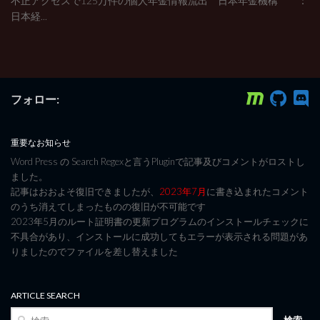
不正アクセスで125万件の個人年金情報流出 日本年金機構 ：
日本経...
フォロー:
重要なお知らせ
Word Press の Search Regexと言うPluginで記事及びコメントがロストし
ました。
記事はおおよそ復旧できましたが、
2023年7月
に書き込まれたコメント
のうち消えてしまったものの復旧が不可能です
2023年5月のルート証明書の更新プログラムのインストールチェックに
不具合があり、インストールに成功してもエラーが表示される問題があ
りましたのでファイルを差し替えました
ARTICLE SEARCH
検