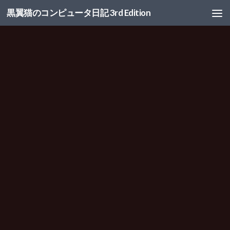
黒翼猫のコンピュータ日記 3rd Edition
コンテンツへスキップ