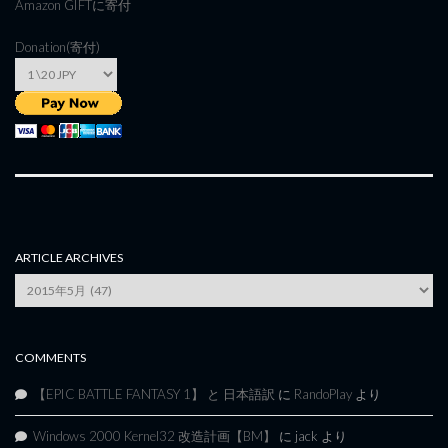
Amazon GIFT
に寄付
Donation(寄付)
ARTICLE ARCHIVES
Article
Archives
COMMENTS
【EPIC BATTLE FANTASY 1】 と 日本語訳
に
RandoPlay
より
Windows 2000 Kernel32 改造計画【BM】
に
jack
より