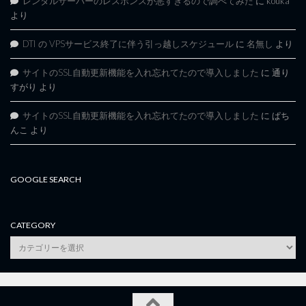
レンタルサーバーのレスポンスが悪すぎるので調べてみた
に
kouka
より
DTI の VPSサービス終了に伴う引っ越しスケジュール
に
名無し
より
サイトのSSL自動更新機能を入れ忘れてたので導入しました
に
通り
すがり
より
サイトのSSL自動更新機能を入れ忘れてたので導入しました
に
ぱち
んこ
より
GOOGLE SEARCH
CATEGORY
category