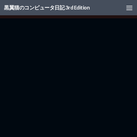
黒翼猫のコンピュータ日記 3rd Edition
コンテンツへスキップ