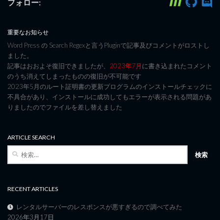
フォロー:
重要なお知らせ
Word Press の Search Regexと言うPluginで記事及びコメントがロストし
ました。
記事はおおよそ復旧できましたが、
2023年7月
に書き込まれたコメント
のうち消えてしまったものの復旧が不可能です
2023年5月のルート証明書の更新プログラムのインストールチェックに
不具合があり、インストールに成功してもエラーが表示される問題があ
りましたのでファイルを差し替えました
ARTICLE SEARCH
検
索:
RECENT ARTICLES
レンタルサーバーのレスポンスが悪すぎるので調べてみた
2026年3月17日