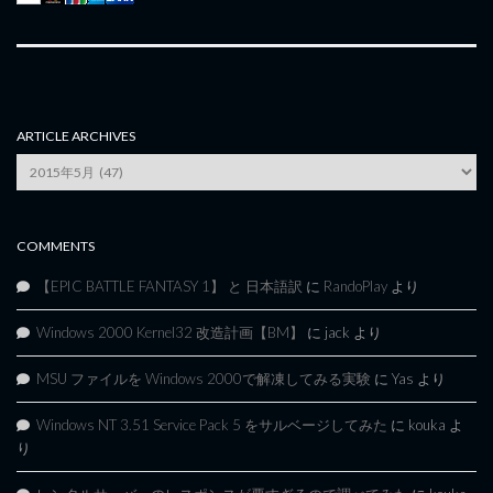
ARTICLE ARCHIVES
Article
Archives
COMMENTS
【EPIC BATTLE FANTASY 1】 と 日本語訳
に
RandoPlay
より
Windows 2000 Kernel32 改造計画【BM】
に
jack
より
MSU ファイルを Windows 2000で解凍してみる実験
に
Yas
より
Windows NT 3.51 Service Pack 5 をサルベージしてみた
に
kouka
よ
り