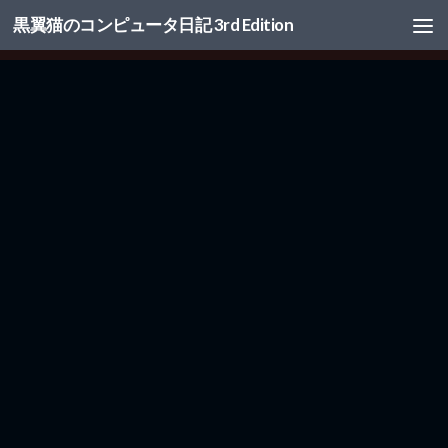
黒翼猫のコンピュータ日記 3rd Edition
コンテンツへスキップ