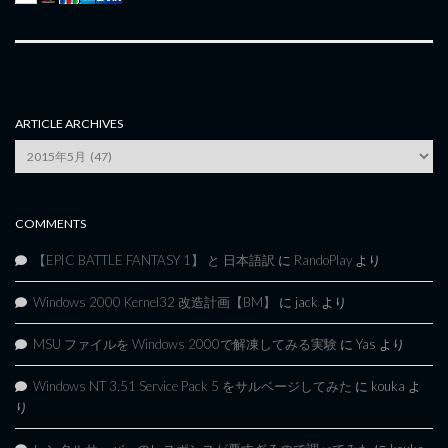
ARTICLE ARCHIVES
Article
Archives
COMMENTS
【EPIC BATTLE FANTASY 1】 と 日本語訳
に
RandoPlay
より
Windows 2000 Kernel32 改造計画【BM】
に
jack
より
MSU ファイルを Windows 2000で解凍してみる実験
に
Yas
より
Windows NT 3.51 Service Pack 5 をサルベージしてみた
に
kouka
よ
り