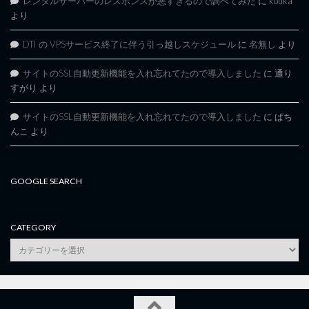
レンタルサーバーのレスポンスが悪すぎるので調べてみた
に
kouka
より
DTI の VPSサービス終了に伴う引っ越しスケジュール
に
名無し
より
サイトのSSL自動更新機能を入れ忘れてたので導入しました
に
通り
すがり
より
サイトのSSL自動更新機能を入れ忘れてたので導入しました
に
ぱち
んこ
より
GOOGLE SEARCH
CATEGORY
category