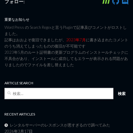
フォロー:
重要なお知らせ
Word Press の Search Regexと言うPluginで記事及びコメントがロストし
ました。
記事はおおよそ復旧できましたが、
2023年7月
に書き込まれたコメント
のうち消えてしまったものの復旧が不可能です
2023年5月のルート証明書の更新プログラムのインストールチェックに
不具合があり、インストールに成功してもエラーが表示される問題があ
りましたのでファイルを差し替えました
ARTICLE SEARCH
検
索:
RECENT ARTICLES
レンタルサーバーのレスポンスが悪すぎるので調べてみた
2026年3月17日