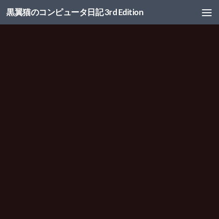
黒翼猫のコンピュータ日記 3rd Edition
コンテンツへスキップ