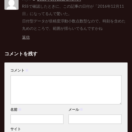
RSSで確認したときに、この記事の日付が「2016年12月11
日」になってるんで驚いた。
日付型データが倍精度浮動小数点数型なので、時刻を含めた
丸めのところで、範囲が揺らいでるんですかね
返信
コメントを残す
コメント
※
名前
※
メール
※
サイト