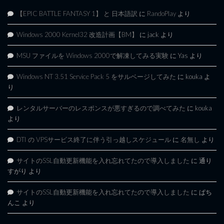
【EPIC BATTLE FANTASY 1】 と 日本語訳
に
RandoPlay
より
Windows 2000 Kernel32 改造計画【BM】
に
jack
より
MSU ファイルを Windows 2000で解凍してみる実験
に
Yas
より
Windows NT 3.51 Service Pack 5 をサルベージしてみた
に
kouka
よ
り
レンタルサーバーのレスポンスが悪すぎるので調べてみた
に
kouka
より
DTI の VPSサービス終了に伴う引っ越しスケジュール
に
名無し
より
サイトのSSL自動更新機能を入れ忘れてたので導入しました
に
通り
すがり
より
サイトのSSL自動更新機能を入れ忘れてたので導入しました
に
ぱち
んこ
より