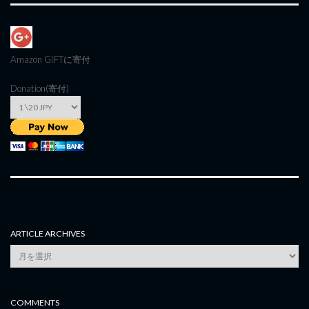
Amazon GIFT
に寄付
Donation(寄付)
ARTICLE ARCHIVES
Article
Archives
COMMENTS