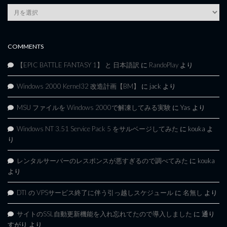
Article
Archives
COMMENTS
【EPIC BATTLE FANTASY 1】 と 日本語訳
に
RandoPlay
より
Windows 2000 Kernel32 改造計画【BM】
に
jack
より
MSU ファイルを Windows 2000で解凍してみる実験
に
Yas
より
Windows NT 3.51 Service Pack 5 をサルベージしてみた
に
kouka
よ
り
レンタルサーバーのレスポンスが悪すぎるので調べてみた
に
kouka
より
DTI の VPSサービス終了に伴う引っ越しスケジュール
に
名無し
より
サイトのSSL自動更新機能を入れ忘れてたので導入しました
に
通り
すがり
より