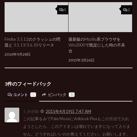
0
2
Firefox 3.5.12のクラッシュの問
最新版のMozilla系ブラウザを
題と 3.5.13/3.6.10リリース
Win2000で既定にした時の不具
合
2010年9月28日
2015年3月26日
3件のフィードバック
コメント
3
ピンバック
0
くさがめ
2015年4月19日 7:47 AM
この記事をみてPale MoonにAdblock Plusもこの方法で入れ
ようとしたら、このアドオンは壊れていますになって入りま
せん。どうすればいいのか教えてください。お願いします。