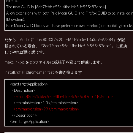
Firefox.
The new GUID is {8de7fcbb-c55c-4fbe-bfc5-fc555c87dbc4}.
Allow extensions with both Pale Moon GUID and Firefox GUID to be installed na
ID system).
Pale Moon GUID blocks will have preference over Firefox (compatibility) blocks
だから、Addonに 『ec8030f7-c20a-464f-9b0e-13a3a9e97384』が記
載されている場合、『8de7fcbb-c55c-4fbe-bfc5-fc555c87dbc4』に置換
してやれば動く訳です。
makelink.xpiを zipファイルに拡張子を変えて解凍します。
install.rdf と chrome.manifest を書き換えます
<em:targetApplication>
<Description>
<em:id>{8de7fcbb-c55c-4fbe-bfc5-fc555c87dbc4}</em:id>
<em:minVersion>1.0</em:minVersion>
<em:maxVersion>99</em:maxVersion>
</Description>
</em:targetApplication>