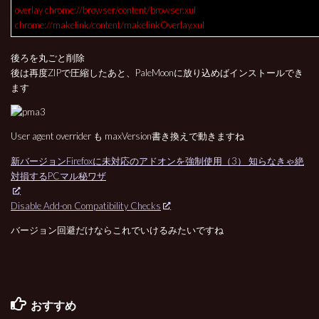
overlay chrome://browser/content/browser.xul
chrome://makelink/content/makelinkOverlay.xul
後ろを丸ごと削除
後は再度ZIPで圧縮したあと、PaleMoonに放り込めばインストールでき
ます
User agent overrider も maxVersion書き換えで動きますね
新バージョンFirefoxに未対応のアドオンを強制使用（3） 知らなきゃ絶
対損するPCマル秘ワザ
Disable Add-on Compatibility Checks
バージョン回避だけならこれでいけるみたいですね
おすすめ