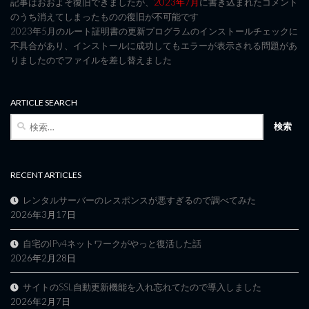
記事はおおよそ復旧できましたが、
2023年7月
に書き込まれたコメント
のうち消えてしまったものの復旧が不可能です
2023年5月のルート証明書の更新プログラムのインストールチェックに
不具合があり、インストールに成功してもエラーが表示される問題があ
りましたのでファイルを差し替えました
ARTICLE SEARCH
検
索:
RECENT ARTICLES
レンタルサーバーのレスポンスが悪すぎるので調べてみた
2026年3月17日
自宅のIPv4ネットワークがやっと復活した話
2026年2月28日
サイトのSSL自動更新機能を入れ忘れてたので導入しました
2026年2月7日