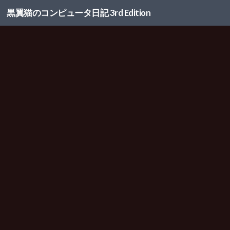
黒翼猫のコンピュータ日記 3rd Edition
コンテンツへスキップ