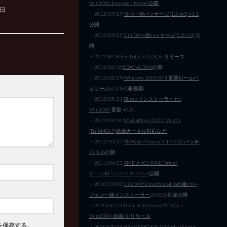
Win2000 Extended Kernel公開
0日
・2012/09/27
XNA一括パッケージ(1.0-4.0) v1.1
公開
・2012/09/25
SlimDX一括パッケージ(2.0/4.0)
公
開
・2012/8/28
Ese Lolifox 0.3.8.9a リリース
・2012/06/16
KDW v0.96m
公開
・2012/05/29
Windows 2000 SP4 更新ロールパ
ッケージv2(r18)
(非推奨)
・2012/05/21
iTunes インストーラー for
Win2000
更新 v0.31
・2012/04/16
MediaPlayer10 for Win2k
(Build4069)拡張カーネル対応など
・2011/10/17
VMWare Playere 3.14/3.15パッチ
v3.14b
公開
・2011/04/23
AMD AHCI/RAID Driver
3.1.1548.155/3.2.1540.53
公開
・2010/09/01
SlimDXとDirectShowLibの複バー
ジョン一括インストーラー
2010/6月版公開
・2010/06/11
DirectX 9.0(June/2010) for
Win2000+拡張Kitリリース
を保存する。
・2010/05/25
Win2000にXACT/XAudio/XInput