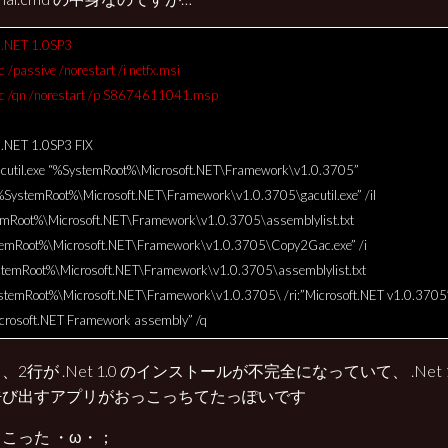
.NET 1.0SP3
 /passive /norestart /i netfx.msi
c /qn /norestart /p S8674611041.msp
NET 1.0SP3 FIX
acutil.exe “%SystemRoot%\Microsoft.NET\Framework\v1.0.3705”
SystemRoot%\Microsoft.NET\Framework\v1.0.3705\gacutil.exe” /il
mRoot%\Microsoft.NET\Framework\v1.0.3705\assemblylist.txt
emRoot%\Microsoft.NET\Framework\v1.0.3705\Copy2Gac.exe” /i
stemRoot%\Microsoft.NET\Framework\v1.0.3705\assemblylist.txt
stemRoot%\Microsoft.NET\Framework\v1.0.3705\ /ri:”Microsoft.NET v1.0.3705
icrosoft.NET Framework assembly” /q
、2行が .Net 1.0 のインストールが不完全になっていて、 .Net
呼び出すアプリがおっこっちてたっぽいです
こった ・ω・；