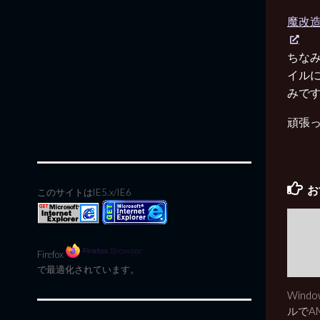
魔改造
ちなみ
イル
みで
頑張
お
このサイトはIE5.x/IE6
Firefox
で最適化されています。
Wind
ルでA