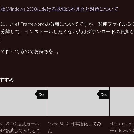
版 Windows 2000における既知の不具合と対策について
に、.Net Framework の分離についてですが、関連ファイル 2
に分離して、インストールしたくない人はダウンロードの負担
す。
って作ってるのでお待ちを…。
すすめ
0
0
ows 2000 拡張カーネ
Mypal68 を日本語化してみ
hfslip Image 
MPを試してみたとこ
た
Windows 20