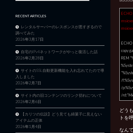
ECHO 
RECENT ARTICLES
msiexec
レンタルサーバーのレスポンスが悪すぎるので
msiexe
調べてみた
2026年3月17日
ECHO .
copy g
自宅のIPv4ネットワークがやっと復活した話
REM “%
2026年2月28日
%Syste
サイトのSSL自動更新機能を入れ忘れてたので導
“%Syst
入しました
/f:%Sy
2026年2月7日
/p:%Sy
/rd:”M
サイト内の旧コンテンツのリンク切れについて
2026年2月6日
どうも
【カリツの伝説】どう見ても綿菓子に見えない
トを
アイテムの正体
2026年1月4日
なんて