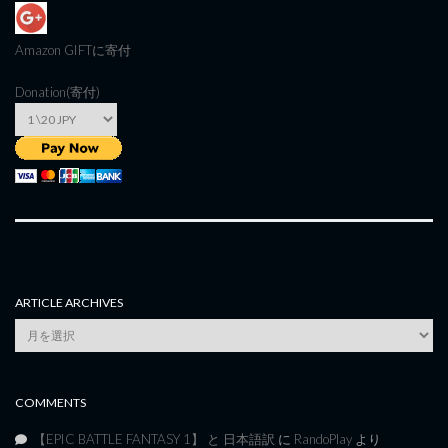
Amazon GIFT
に寄付
Donation(寄付)
ARTICLE ARCHIVES
Article
Archives
COMMENTS
【EPIC BATTLE FANTASY 1】 と 日本語訳
に
RandoPlay
より