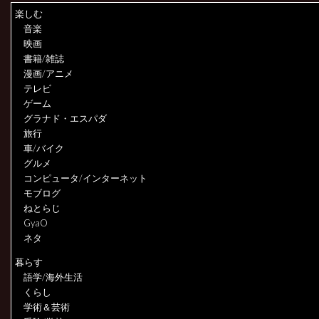
楽しむ
音楽
映画
書籍/雑誌
漫画/アニメ
テレビ
ゲーム
グラナド・エスパダ
旅行
車/バイク
グルメ
コンピュータ/インターネット
モブログ
ねとらじ
GyaO
ネタ
暮らす
語学/海外生活
くらし
学術＆芸術