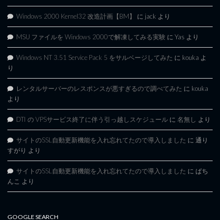
Windows 2000 Kernel32 改造計画【BM】
に
jack
より
MSU ファイルを Windows 2000で解凍してみる実験
に
Yas
より
Windows NT 3.51 Service Pack 5 をサルベージしてみた
に
kouka
よ
り
レンタルサーバーのレスポンスが悪すぎるので調べてみた
に
kouka
より
DTI の VPSサービス終了に伴う引っ越しスケジュール
に
名無し
より
サイトのSSL自動更新機能を入れ忘れてたので導入しました
に
通り
すがり
より
サイトのSSL自動更新機能を入れ忘れてたので導入しました
に
ぱち
んこ
より
GOOGLE SEARCH