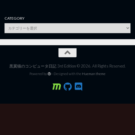
CATEGORY
category
黒翼猫のコンピュータ日記 3rd Edition © 2026. All Rights Reserved.
Powered by
- Designed with the
Hueman theme