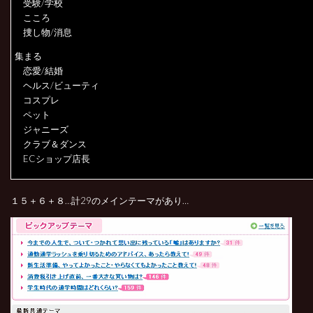
受験/学校
こころ
捜し物/消息
集まる
恋愛/結婚
ヘルス/ビューティ
コスプレ
ペット
ジャニーズ
クラブ＆ダンス
ECショップ店長
１５＋６＋８…計29のメインテーマがあり…