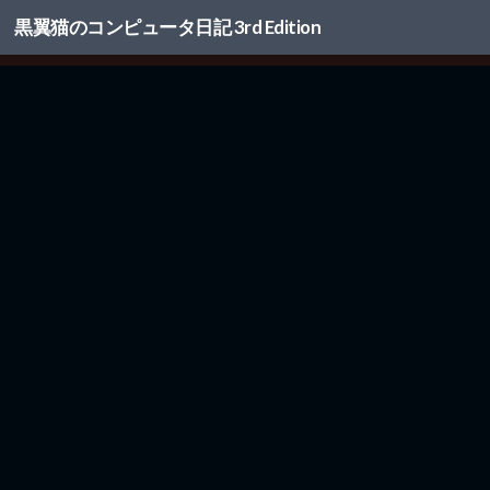
黒翼猫のコンピュータ日記 3rd Edition
コンテンツへスキップ