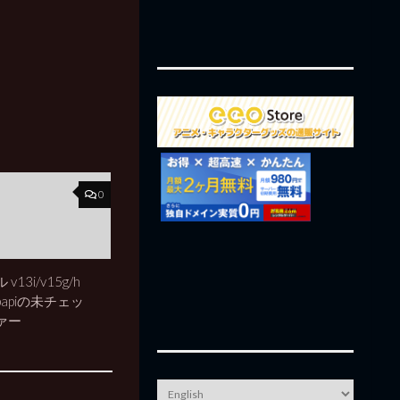
0
13i/v15g/h
hlpapiの未チェッ
ァー