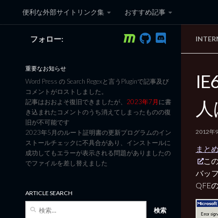
便利な外部サイトリンク集
おすすめ記事
コンテンツへスキップ
フォロー:
INTER
黒翼猫のコンピュータ日記 3
重要なお知らせ
I
Word Press の Search Regexと言うPluginで記事及び
コメントがロストしました。
人
記事はおおよそ復旧できましたが、
2023年7月
に書
き込まれたコメントのうち消えてしまったものの復
旧が不可能です
2012年
2023年5月のルート証明書の更新プログラムのイン
ストールチェックに不具合があり、インストールに
まとめて
成功してもエラーが表示される問題がありましたの
この
でファイルを差し替えました
バッ
QFE
ARTICLE SEARCH
検
索: