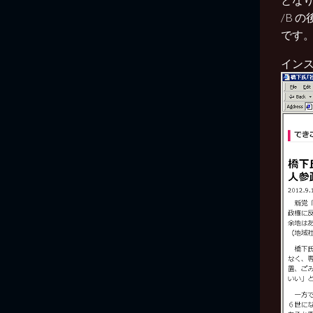
/B 
です
イン