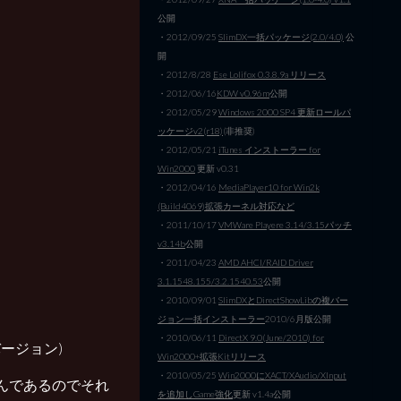
公開
・2012/09/25
SlimDX一括パッケージ(2.0/4.0)
公
開
・2012/8/28
Ese Lolifox 0.3.8.9a リリース
・2012/06/16
KDW v0.96m
公開
・2012/05/29
Windows 2000 SP4 更新ロールパ
ッケージv2(r18)
(非推奨)
・2012/05/21
iTunes インストーラー for
Win2000
更新 v0.31
・2012/04/16
MediaPlayer10 for Win2k
(Build4069)拡張カーネル対応など
・2011/10/17
VMWare Playere 3.14/3.15パッチ
v3.14b
公開
・2011/04/23
AMD AHCI/RAID Driver
3.1.1548.155/3.2.1540.53
公開
・2010/09/01
SlimDXとDirectShowLibの複バー
ジョン一括インストーラー
2010/6月版公開
・2010/06/11
DirectX 9.0(June/2010) for
のバージョン)
Win2000+拡張Kitリリース
・2010/05/25
Win2000にXACT/XAudio/XInput
埋め込んであるのでそれ
を追加しGame強化
更新 v1.4a公開