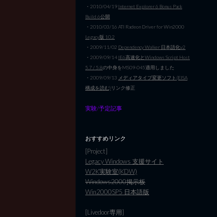
・2010/04/19
Internet Explorer 6 Bonus Pack
Build 6公開
・2010/03/16 ATI Radeon Driver for Win2000
Legacy版 10.2
・2009/11/02
Dependency Walker 日本語化v2
・2009/09/14
IE6高速化とWindows Script Host
5.7 / 5.8
の中身をMS09-045適用しました
・2009/09/13
メディアタイプ変更ソフト(EISA
構成を読む)
リンク修正
実験/予定記事
おすすめリンク
[Project]
Legacy Windows 支援サイト
W2K実験室(KDW)
Windows2000掲示板
Win2000SP5 日本語版
[Livedoor専用]