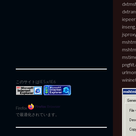
dxtmsft
dxtrans
iepeers
inseng.
jsproxy
mshtml
mshtml
mstime
pngfilt.
urlmon.
wininet
このサイトはIE5.x/IE6
Firefox
で最適化されています。