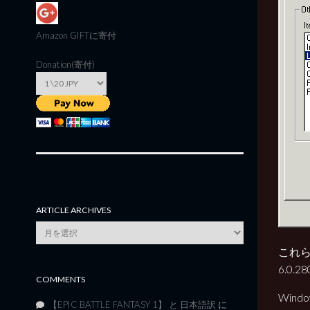
Amazon GIFT
に寄付
Donation(寄付)
ARTICLE ARCHIVES
Article
Archives
これらの
6.0.
COMMENTS
Win
【EPIC BATTLE FANTASY 1】 と 日本語訳
に