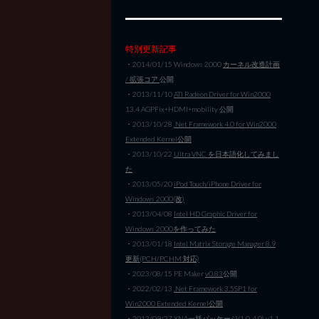
特別更新記事
・2014/01/15 Windows 2000
カーネル改造計画
/ 拡張コア
公開
・2013/11/10
ATI Radeon Driver for Win2000
13.4 AGPFix+HDMI+mobility 公開
・2013/10/28
.Net Framework 4.0 for Win2000
Extended Kernel公開
・2013/10/22
Ultra VNC を日本語化してみまし
た
・2013/05/20
iPod Touch/iPhone Driver for
Windows 2000(改)
・2013/04/08
Intel HD Graphic Driver for
Windows 2000を作ってみた
・2013/01/18
Intel Matrix Storage Manager 8.9
更新(PCH/PCHM 対応)
・2023/08/15 PE Maker
v0.83
公開
・2022/02/13
.Net Framework 3.5SP1 for
Win2000 Extended Kernel公開
・2012/09/27
XNA一括パッケージ(1.0-4.0) v1.1