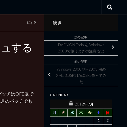
続き
9
次の記事
シュする
DAEMON Tools を Windows
2000で使うときの注意 など
前の記事
Windows 2000/XP/2003 用の
XML 3.0SP11/6.0SP3作ってみ
た
パッチはQFE版で
CALENDAR
先月のパッチでも
2012年9月
月
火
水
木
金
土
日
1
2