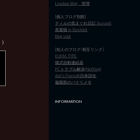
Livedoor Blog 管理
[個人ブログ別館]
ティルの気まぐれ日記 SeasonII
黒翼猫 in Slashdot
Blog spot
。）
[知人のブログ/相互リンク]
KUMA TYPE
煤式自動連結器
PCトラブル解決(NetKing)
dim's Freesoft日本語化
脳脂肪のパクリメモ
INFORMATION