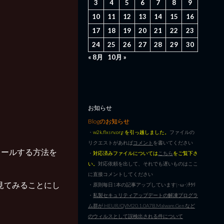
3
4
5
6
7
8
9
10
11
12
13
14
15
16
17
18
19
20
21
22
23
24
25
26
27
28
29
30
« 8月
10月 »
お知らせ
Blogのお知らせ
・
w2k.flxsrv.org を引っ越しました。
ファイルの
リクエストがあれば
コメント
を書いてください
トールする方法を
・
対応済みファイルについては
こちら
をご覧下さ
い。
対応依頼を出して、それでも遅いものはここ
に直接コメントしてください
を見てみることにし
・原則毎日1本の記事アップしています|･ω･)ﾁﾗﾘ
・
私製セキュリティアップデートの解凍プログラ
ム群が HEUR/QVM20.1.0A7B.Malware.Gen など
のウィルスとして誤検出される件について