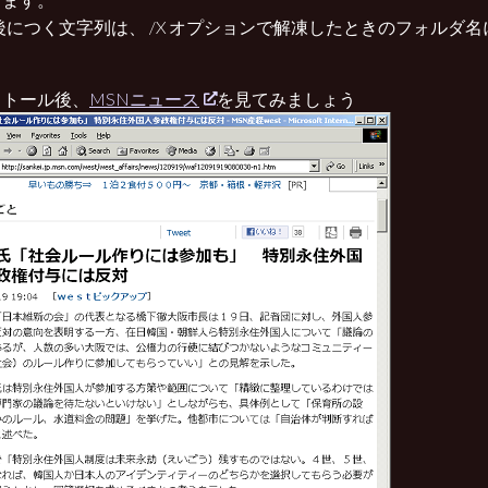
の後につく文字列は、 /X オプションで解凍したときのフォルダ
。
ストール後、
MSNニュース
を見てみましょう