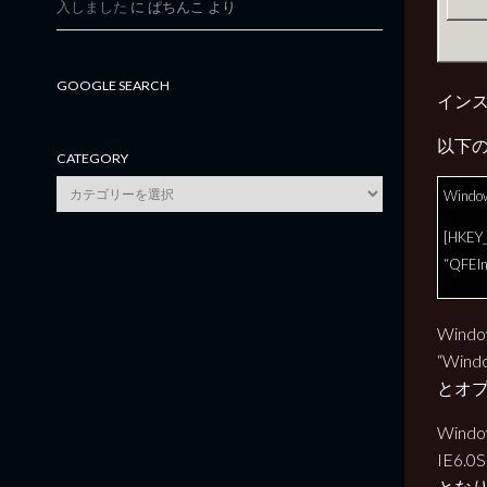
入しました
に
ぱちんこ
より
GOOGLE SEARCH
インス
以下の
CATEGORY
category
Window
[HKEY_
“QFEIn
Win
“Wind
とオ
Win
IE6.0
とな