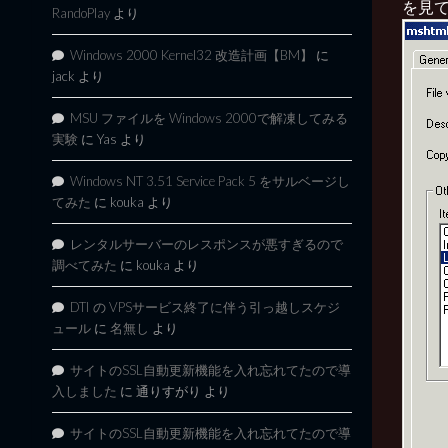
を見
RandoPlay
より
Windows 2000 Kernel32 改造計画【BM】
に
jack
より
MSU ファイルを Windows 2000で解凍してみる
実験
に
Yas
より
Windows NT 3.51 Service Pack 5 をサルベージし
てみた
に
kouka
より
レンタルサーバーのレスポンスが悪すぎるので
調べてみた
に
kouka
より
DTI の VPSサービス終了に伴う引っ越しスケジ
ュール
に
名無し
より
サイトのSSL自動更新機能を入れ忘れてたので導
入しました
に
通りすがり
より
サイトのSSL自動更新機能を入れ忘れてたので導