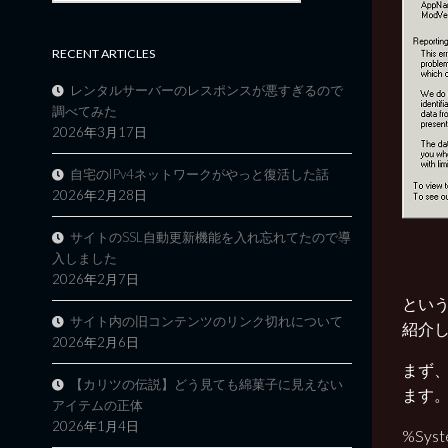
RECENT ARTICLES
レンタルサーバーのレスポンスが悪すぎるので
調べてみた
2026年3月17日
自宅のIPv4ネットワークがやっと復活した話
2026年2月28日
サイトのSSL自動更新機能を入れ忘れてたので導
入しました
2026年2月7日
とい
サイト内の旧コンテンツのリンク切れについて
紹介
2026年2月6日
まず、
【カリツの伝説】どう見ても綿菓子に見えない
ます
アイテムの正体
2026年1月4日
%Sys