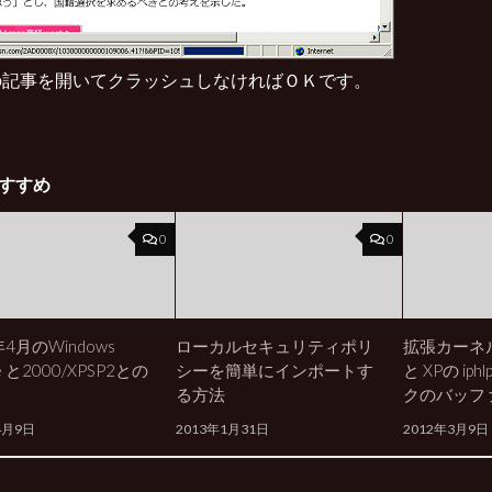
の記事を開いてクラッシュしなければＯＫです。
すすめ
0
0
年4月のWindows
ローカルセキュリティポリ
拡張カーネル v
e と2000/XPSP2との
シーを簡単にインポートす
と XPの ip
る方法
クのバッフ
4月9日
2013年1月31日
2012年3月9日