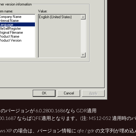
バージョンが 6.0.2800.1686なら GDR適用
2800.1687 ならばQFE適用となります。(注: MS12-052 適用時
dows XP の場合は、バージョン情報に qfe / gdr の文字列が