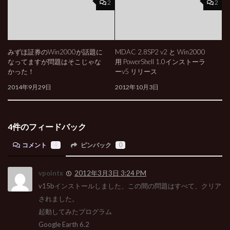
2
2
みずほ証券のWin2000が話題に
MDAC 2.8SP2 v2 と Win2000
なってますが問題はそこじゃな
用 PowerShell 1.0インストーラ
かった！
ーv5 リリース
2014年9月29日
2012年10月3日
4件のフィードバック
コメント
4
ピンバック
0
vpointx
2012年3月3日 3:24 PM
v15bインストールしました、この間の問題はすべて、クリア
されました。
起動してみたプログラム
Google Earth 6.2