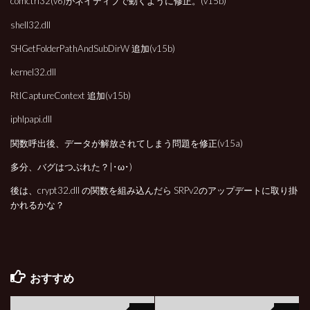
comctrl32(v6)がネイティブで動くように修正。(v15b)
shell32.dll
SHGetFolderPathAndSubDirW 追加(v15b)
kernel32.dll
RtlCaptureContext 追加(v15b)
iphlpapi.dll
関数呼出後、データが解放されてしまう問題を修正(v15a)
多分、バグはつぶれた？|･ω･)
後は、crypt32.dll の関数を組み込んだら SRPv2のアップデートに取り掛
かれるかな？
おすすめ