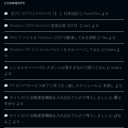
COMMENTS
【EPIC BATTLE FANTASY 1】 と 日本語訳
に
RandoPlay
より
Windows 2000 Kernel32 改造計画【BM】
に
jack
より
MSU ファイルを Windows 2000で解凍してみる実験
に
Yas
より
Windows NT 3.51 Service Pack 5 をサルベージしてみた
に
kouka
よ
り
レンタルサーバーのレスポンスが悪すぎるので調べてみた
に
kouka
より
DTI の VPSサービス終了に伴う引っ越しスケジュール
に
名無し
より
サイトのSSL自動更新機能を入れ忘れてたので導入しました
に
通り
すがり
より
サイトのSSL自動更新機能を入れ忘れてたので導入しました
に
ぱち
んこ
より