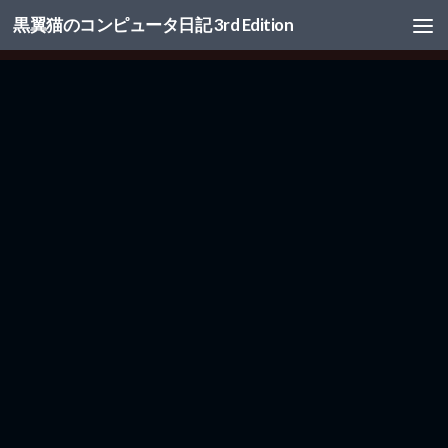
黒翼猫のコンピュータ日記 3rd Edition
コンテンツへスキップ