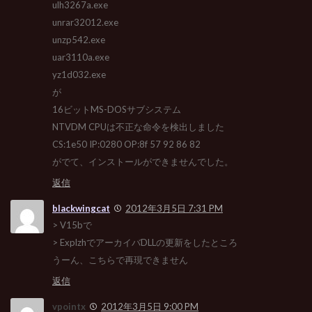
ulh3267a.exe
unrar32012.exe
unzp542.exe
uar3110a.exe
yz1d032.exe
が
16ビットMS-DOSサブシステム
NTVDM CPUは不正な命令を検出しました
CS:1e50 IP:0280 OP:8f 57 92 86 82
がでて、インストールができませんでした。
返信
blackwingcat
2012年3月5日 7:31 PM
> V15bで
> ExplzhでアーカイバDLLの更新をしたところ
うーん、こちらで再現できません
返信
vpointx
2012年3月5日 9:00 PM