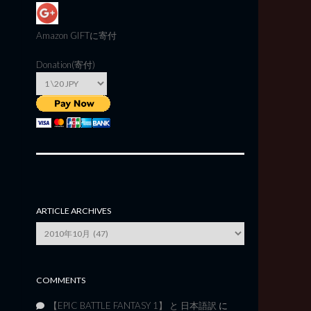
Amazon GIFT
に寄付
Donation(寄付)
ARTICLE ARCHIVES
Article
Archives
COMMENTS
【EPIC BATTLE FANTASY 1】 と 日本語訳
に