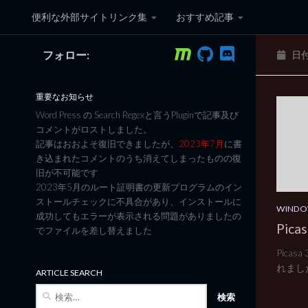
便利な外部サイトリンク集
おすすめ記事
コンテンツへスキップ
フォロー:
日
黒翼猫のコンピュータ日記 3
重要なお知らせ
Word Press の Search Regexと言うPluginで記事及び
コメントがロストしました。
記事はおおよそ復旧できましたが、
2023年7月
に書
き込まれたコメントのうち消えてしまったものの復
旧が不可能です
2023年5月のルート証明書の更新プログラムのイン
ストールチェックに不具合があり、インストールに
WINDO
成功してもエラーが表示される問題がありましたの
Pica
でファイルを差し替えました
Pica
れまし
ARTICLE SEARCH
検
索: