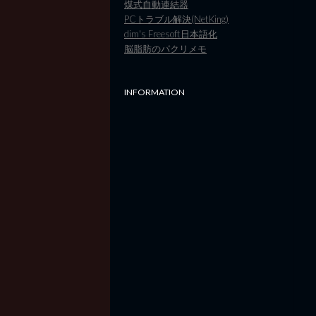
煤式自動連結器
PCトラブル解決(NetKing)
dim's Freesoft日本語化
脳脂肪のパクリメモ
INFORMATION