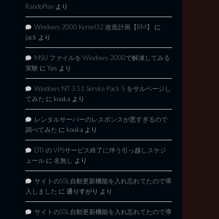
RandoPlay
より
Windows 2000 Kernel32 改造計画【BM】
に
jack
より
MSU ファイルを Windows 2000で解凍してみる
実験
に
Yas
より
Windows NT 3.51 Service Pack 5 をサルベージし
てみた
に
kouka
より
レンタルサーバーのレスポンスが悪すぎるので
調べてみた
に
kouka
より
DTI の VPSサービス終了に伴う引っ越しスケジ
ュール
に
名無し
より
サイトのSSL自動更新機能を入れ忘れてたので導
入しました
に
通りすがり
より
サイトのSSL自動更新機能を入れ忘れてたので導