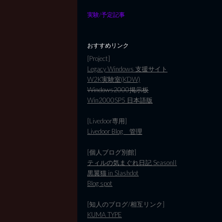
実験/予定記事
おすすめリンク
[Project]
Legacy Windows 支援サイト
W2K実験室(KDW)
Windows2000掲示板
Win2000SP5 日本語版
[Livedoor専用]
Livedoor Blog 管理
[個人ブログ別館]
ティルの気まぐれ日記 SeasonII
黒翼猫 in Slashdot
Blog spot
[知人のブログ/相互リンク]
KUMA TYPE