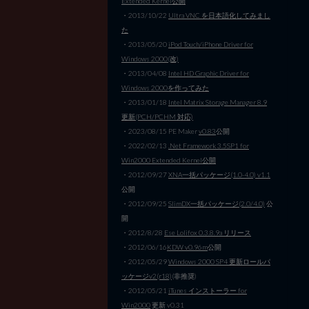
Extended Kernel公開
・2013/10/22
Ultra VNC を日本語化してみまし
た
・2013/05/20
iPod Touch/iPhone Driver for
Windows 2000(改)
・2013/04/08
Intel HD Graphic Driver for
Windows 2000を作ってみた
・2013/01/18
Intel Matrix Storage Manager 8.9
更新(PCH/PCHM 対応)
・2023/08/15 PE Maker
v0.83
公開
・2022/02/13
.Net Framework 3.5SP1 for
Win2000 Extended Kernel公開
・2012/09/27
XNA一括パッケージ(1.0-4.0) v1.1
公開
・2012/09/25
SlimDX一括パッケージ(2.0/4.0)
公
開
・2012/8/28
Ese Lolifox 0.3.8.9a リリース
・2012/06/16
KDW v0.96m
公開
・2012/05/29
Windows 2000 SP4 更新ロールパ
ッケージv2(r18)
(非推奨)
・2012/05/21
iTunes インストーラー for
Win2000
更新 v0.31