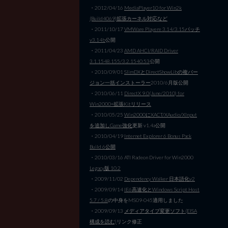
・2012/04/16
MediaPlayer10 for Win2k
(Build4069)拡張カーネル対応など
・2011/10/17
VMWare Playere 3.14/3.15パッチ
v3.14b
公開
・2011/04/23
AMD AHCI/RAID Driver
3.1.1548.155/3.2.1540.53
公開
・2010/09/01
SlimDXとDirectShowLibの複バー
ジョン一括インストーラー
2010/6月版公開
・2010/06/11
DirectX 9.0(June/2010) for
Win2000+拡張Kitリリース
・2010/05/25
Win2000にXACT/XAudio/XInput
を追加しGame強化
更新 v1.4a公開
・2010/04/19
Internet Explorer 6 Bonus Pack
Build 6公開
・2010/03/16 ATI Radeon Driver for Win2000
Legacy版 10.2
・2009/11/02
Dependency Walker 日本語化v2
・2009/09/14
IE6高速化とWindows Script Host
5.7 / 5.8
の中身をMS09-045適用しました
・2009/09/13
メディアタイプ変更ソフト(EISA
構成を読む)
リンク修正