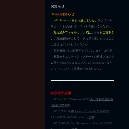
お知らせ
Blogのお知らせ
・
w2k.flxsrv.org を引っ越しました。
ファイルの
リクエストがあれば
コメント
を書いてください
・
対応済みファイルについては
こちら
をご覧下さ
い。
対応依頼を出して、それでも遅いものはここ
に直接コメントしてください
・原則毎日1本の記事アップしています|･ω･)ﾁﾗﾘ
・
私製セキュリティアップデートの解凍プログラ
ム群が HEUR/QVM20.1.0A7B.Malware.Gen など
のウィルスとして誤検出される件について
特別更新記事
・2014/01/15 Windows 2000
カーネル改造計画
/ 拡張コア
公開
・2013/11/10
ATI Radeon Driver for Win2000
13.4 AGPFix+HDMI+mobility 公開
・2013/10/28
.Net Framework 4.0 for Win2000