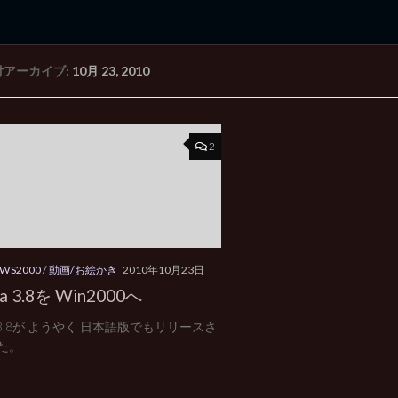
付アーカイブ:
10月 23, 2010
rd Edition
Windows 2000 tunes up blog
2
WS2000
/
動画/お絵かき
2010年10月23日
sa 3.8を Win2000へ
sa 3.8が ようやく 日本語版でもリリースさ
た。