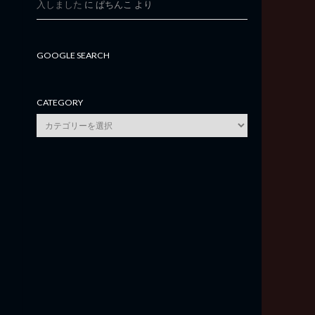
入しました
に
ぱちんこ
より
GOOGLE SEARCH
CATEGORY
category