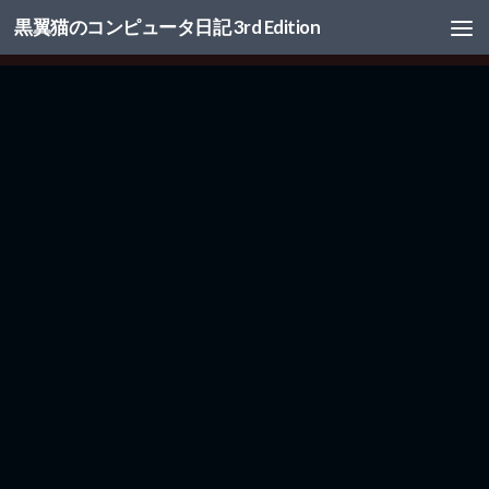
黒翼猫のコンピュータ日記 3rd Edition
コンテンツへスキップ