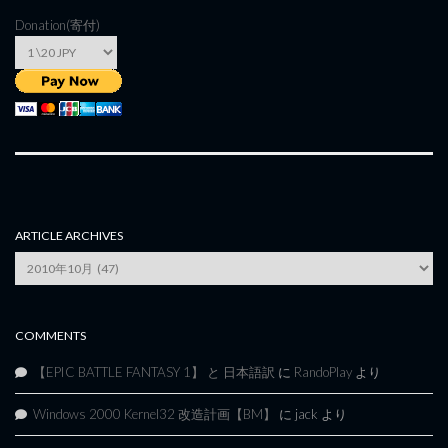
Donation(寄付)
ARTICLE ARCHIVES
Article
Archives
COMMENTS
【EPIC BATTLE FANTASY 1】 と 日本語訳
に
RandoPlay
より
Windows 2000 Kernel32 改造計画【BM】
に
jack
より