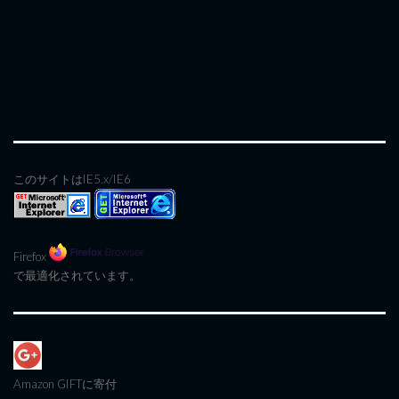
このサイトはIE5.x/IE6
Firefox
で最適化されています。
Amazon GIFT
に寄付