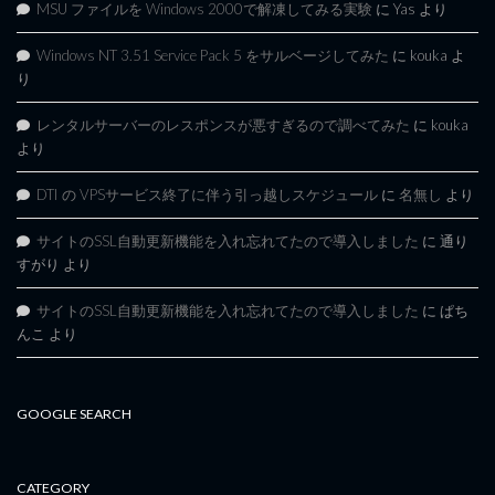
MSU ファイルを Windows 2000で解凍してみる実験
に
Yas
より
Windows NT 3.51 Service Pack 5 をサルベージしてみた
に
kouka
よ
り
レンタルサーバーのレスポンスが悪すぎるので調べてみた
に
kouka
より
DTI の VPSサービス終了に伴う引っ越しスケジュール
に
名無し
より
サイトのSSL自動更新機能を入れ忘れてたので導入しました
に
通り
すがり
より
サイトのSSL自動更新機能を入れ忘れてたので導入しました
に
ぱち
んこ
より
GOOGLE SEARCH
CATEGORY