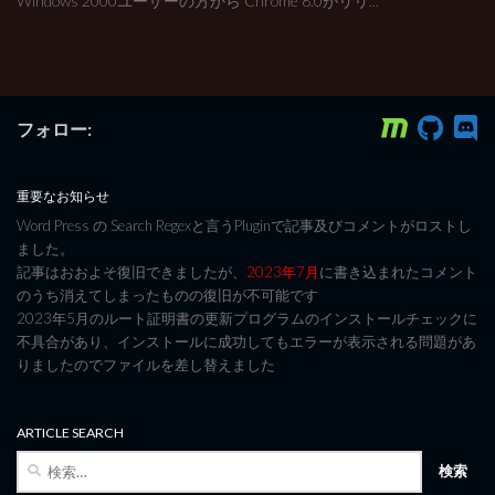
Windows 2000ユーザーの方から Chrome 8.0がリリ...
フォロー:
重要なお知らせ
Word Press の Search Regexと言うPluginで記事及びコメントがロストし
ました。
記事はおおよそ復旧できましたが、
2023年7月
に書き込まれたコメント
のうち消えてしまったものの復旧が不可能です
2023年5月のルート証明書の更新プログラムのインストールチェックに
不具合があり、インストールに成功してもエラーが表示される問題があ
りましたのでファイルを差し替えました
ARTICLE SEARCH
検
索: