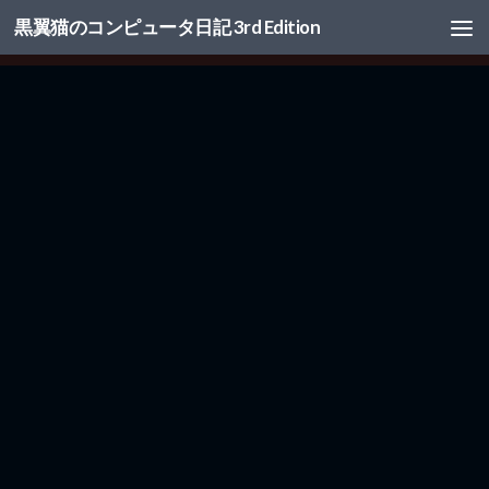
黒翼猫のコンピュータ日記 3rd Edition
コンテンツへスキップ