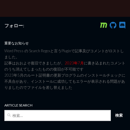
フォロー:
重要なお知らせ
Word Press の Search Regexと言うPluginで記事及びコメントがロストし
ました。
記事はおおよそ復旧できましたが、
2023年7月
に書き込まれたコメント
のうち消えてしまったものの復旧が不可能です
2023年5月のルート証明書の更新プログラムのインストールチェックに
不具合があり、インストールに成功してもエラーが表示される問題があ
りましたのでファイルを差し替えました
ARTICLE SEARCH
検
索: