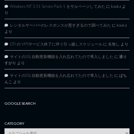
Windows NT 3.51 Service Pack 5 をサルベージしてみた
に
kouka
よ
り
レンタルサーバーのレスポンスが悪すぎるので調べてみた
に
kouka
より
DTI の VPSサービス終了に伴う引っ越しスケジュール
に
名無し
より
サイトのSSL自動更新機能を入れ忘れてたので導入しました
に
通り
すがり
より
サイトのSSL自動更新機能を入れ忘れてたので導入しました
に
ぱち
んこ
より
GOOGLE SEARCH
CATEGORY
category