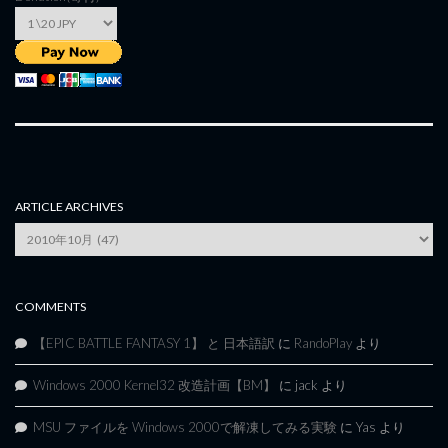
ARTICLE ARCHIVES
Article
Archives
COMMENTS
【EPIC BATTLE FANTASY 1】 と 日本語訳
に
RandoPlay
より
Windows 2000 Kernel32 改造計画【BM】
に
jack
より
MSU ファイルを Windows 2000で解凍してみる実験
に
Yas
より