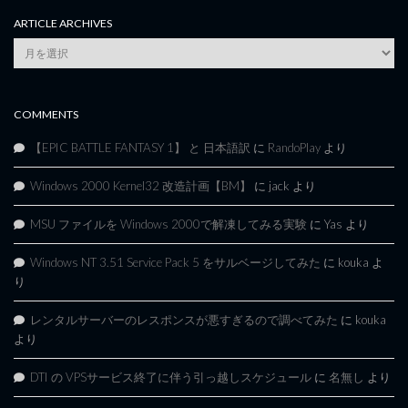
ARTICLE ARCHIVES
Article
Archives
COMMENTS
【EPIC BATTLE FANTASY 1】 と 日本語訳
に
RandoPlay
より
Windows 2000 Kernel32 改造計画【BM】
に
jack
より
MSU ファイルを Windows 2000で解凍してみる実験
に
Yas
より
Windows NT 3.51 Service Pack 5 をサルベージしてみた
に
kouka
よ
り
レンタルサーバーのレスポンスが悪すぎるので調べてみた
に
kouka
より
DTI の VPSサービス終了に伴う引っ越しスケジュール
に
名無し
より