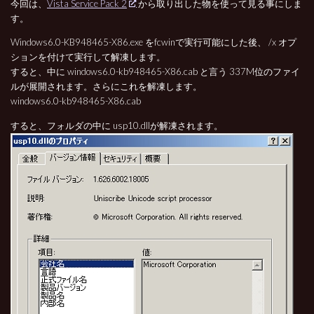
今回は、
Vista Service Pack 2
から取り出した物を使って見る事にしま
す。
Windows6.0-KB948465-X86.exe をfcwinで実行可能にした後、 /x オプ
ションを付けて実行して解凍します。
すると、中に windows6.0-kb948465-X86.cab と言う 337M位のファイ
ルが展開されます。さらにこれを解凍します。
windows6.0-kb948465-X86.cab
すると、フォルダの中に usp10.dllが解凍されます。