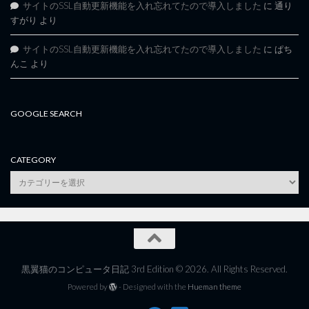
サイトのSSL自動更新機能を入れ忘れてたので導入しました
に
通り
すがり
より
サイトのSSL自動更新機能を入れ忘れてたので導入しました
に
ぱち
んこ
より
GOOGLE SEARCH
CATEGORY
category
黒翼猫のコンピュータ日記 3rd Edition © 2026. All Rights Reserved.
Powered by
- Designed with the
Hueman theme