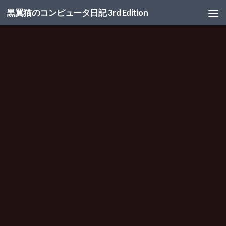
黒翼猫のコンピュータ日記 3rd Edition
コンテンツへスキップ