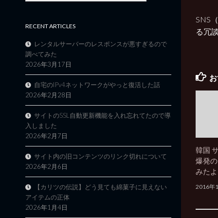
SNS
RECENT ARTICLES
る冗談
レンタルサーバーのレスポンスが悪すぎるので
調べてみた
2026年3月17日
お
自宅のIPv4ネットワークがやっと復活した話
2026年2月28日
サイトのSSL自動更新機能を入れ忘れてたので導
入しました
2026年2月7日
韓国 サ
サイト内の旧コンテンツのリンク切れについて
爆発の
2026年2月6日
みたよ
2016年
【カリツの伝説】どう見ても綿菓子に見えない
アイテムの正体
2026年1月4日