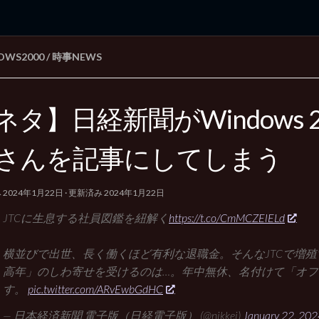
OWS2000
/
時事NEWS
rd Edition
Windows 2000 tunes up blog
ネタ】日経新聞がWindows 2
さんを記事にしてしまう
み
2024年1月22日
· 更新済み
2024年1月22日
JTCに生息する社員図鑑を紐解く
https://t.co/CmMCZElELd
横並びで出世、長く働くほど有利な退職金。そんなJTCで増
高年」のしわ寄せを受けるのは…。年中無休、名付けて「オフィ
す。
pic.twitter.com/ARvEwbGdHC
— 日本経済新聞 電子版（日経電子版） (@nikkei)
January 22, 202