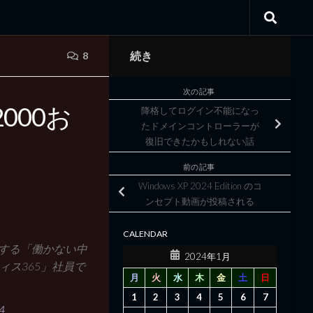
続き
8
次の記事
000お
降格してログイン不能になっ
たドメインコントローラーが
復旧できたかもしれない話
前の記事
Windows XP 2024 Edition のコ
ンセプト動画が投稿される
CALENDAR
殖する「働かない中
2024年1月
ス365」社員で
月
火
水
木
金
土
日
1
2
3
4
5
6
7
4