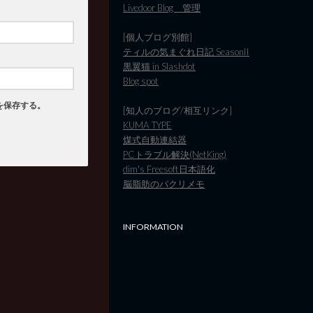
Livedoor Blog 管理
[個人ブログ別館]
ティルの気まぐれ日記 SeasonII
黒翼猫 in Slashdot
Blog spot
を保存する。
[知人のブログ/相互リンク]
KUMA TYPE
煤式自動連結器
PCトラブル解決(NetKing)
dim's Freesoft日本語化
脳脂肪のパクリメモ
INFORMATION