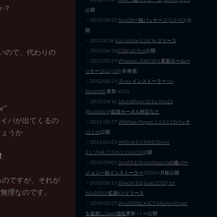
か？
公開
・2012/09/25
SlimDX一括パッケージ(2.0/4.0)
公
開
・2012/8/28
Ese Lolifox 0.3.8.9a リリース
・2012/06/16
KDW v0.96m
公開
いので、代わりの
・2012/05/29
Windows 2000 SP4 更新ロールパ
ッケージv2(r18)
(非推奨)
・2012/05/21
iTunes インストーラー for
Win2000
更新 v0.31
・2012/04/16
MediaPlayer10 for Win2k
r”
(Build4069)拡張カーネル対応など
ライバが出てくるの
・2011/10/17
VMWare Playere 3.14/3.15パッチ
しょうか
v3.14b
公開
・2011/04/23
AMD AHCI/RAID Driver
3.1.1548.155/3.2.1540.53
公開
M
・2010/09/01
SlimDXとDirectShowLibの複バー
ジョン一括インストーラー
2010/6月版公開
るのですが、それが
・2010/06/11
DirectX 9.0(June/2010) for
で無理なのです。
Win2000+拡張Kitリリース
・2010/05/25
Win2000にXACT/XAudio/XInput
を追加しGame強化
更新 v1.4a公開