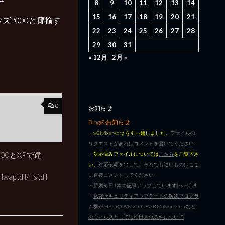
8
9
10
11
12
13
14
15
16
17
18
19
20
21
ズ2000と揶揄す
22
23
24
25
26
27
28
29
30
31
« 12月
2月 »
0
お知らせ
Blogのお知らせ
・
w2k.flxsrv.org を引っ越しました。
ファイルの
リクエストがあれば
コメント
を書いてください
2000とXPで違
・
対応済みファイルについては
こちら
をご覧下さ
い。
対応依頼を出して、それでも遅いものはここ
に直接コメントしてください
lwapi.dll/msi.dll
・原則毎日1本の記事アップしています|･ω･)ﾁﾗﾘ
・
私製セキュリティアップデートの解凍プログラ
ム群が HEUR/QVM20.1.0A7B.Malware.Gen など
のウィルスとして誤検出される件について