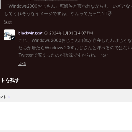
「Windows2000おじさん」窓際族と言われながらも、いざと
してくれそうなイメージですね。なんってたってNT系
返信
blackwingcat
2024年1月31日 4:07 PM
これ、Windows 2000おじさん自体が存在したわけじ
たちが居たらWindows 2000おじさんと呼べるのでは
Twitterで広まったのが語源ですからね。 ･ω･
返信
ントを残す
ント
※