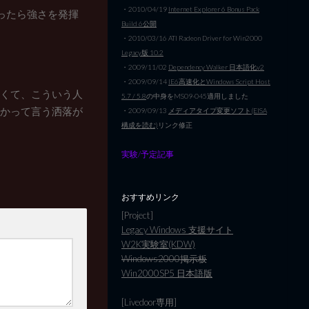
・2010/04/19
Internet Explorer 6 Bonus Pack
なったら強さを発揮
Build 6公開
・2010/03/16 ATI Radeon Driver for Win2000
Legacy版 10.2
・2009/11/02
Dependency Walker 日本語化v2
・2009/09/14
IE6高速化とWindows Script Host
ゃなくて、こういう人
5.7 / 5.8
の中身をMS09-045適用しました
ないかって言う洒落が
・2009/09/13
メディアタイプ変更ソフト(EISA
構成を読む)
リンク修正
実験/予定記事
おすすめリンク
[Project]
Legacy Windows 支援サイト
W2K実験室(KDW)
Windows2000掲示板
Win2000SP5 日本語版
[Livedoor専用]