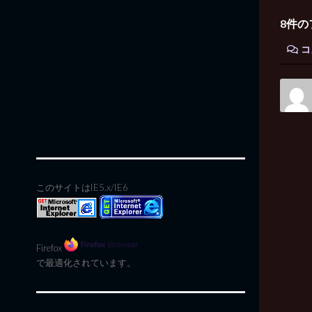
8件の
コ
このサイトはIE5.x/IE6
Firefox
で最適化されています。