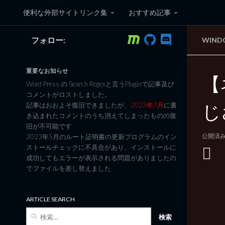
便利な外部サイトリンク集
おすすめ記事
コンテンツへスキップ
フォロー:
WIND
黒翼猫のコンピュータ日記 3
重要なお知らせ
【
Word Press の Search Regexと言うPluginで記事及び
コメントがロストしました。
じ
記事はおおよそ復旧できましたが、
2023年7月
に書
き込まれたコメントのうち消えてしまったものの復
旧が不可能です
公開済
2023年5月のルート証明書の更新プログラムのイン
ストールチェックに不具合があり、インストールに
成功してもエラーが表示される問題がありましたの
でファイルを差し替えました
ARTICLE SEARCH
検
索: