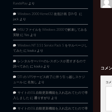
RandoPlay
より
Windows 2000 Kernel32 改造計画【BM】
に
jack
より
MSU ファイルを Windows 2000で解凍してみる
実験
に
Yas
より
Windows NT 3.51 Service Pack 5 をサルベージし
てみた
に
kouka
より
レンタルサーバーのレスポンスが悪すぎるので
調べてみた
に
kouka
より
コメ
DTI の VPSサービス終了に伴う引っ越しスケジ
ュール
に
名無し
より
コメ
サイトのSSL自動更新機能を入れ忘れてたので導
入しました
に
通りすがり
より
サイトのSSL自動更新機能を入れ忘れてたので導