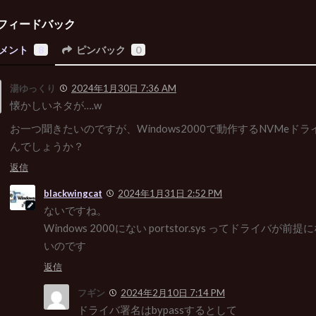
フィードバック
メント
8
ピンバック
0
湯ゆっくり
2024年1月30日 7:36 AM
懐かしいネタが….w
お一つ聞きたいのですが、Windows2000で動作するNVMeド
んでしょうか？
返信
blackwingcat
2024年1月31日 2:52 PM
ないですね。
Windows 2000にない portstor.sys ってドライバが
いのです
返信
フギン
2024年2月10日 7:14 PM
ドライバ署名はbypassするとして