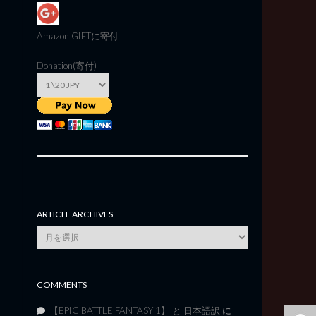
Amazon GIFT
に寄付
Donation(寄付)
ARTICLE ARCHIVES
Article
Archives
COMMENTS
【EPIC BATTLE FANTASY 1】 と 日本語訳
に