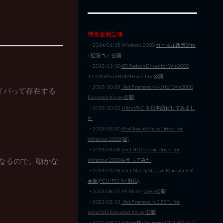
特別更新記事
・2014/01/15 Windows 2000
カーネル改造計画
/ 拡張コア
公開
・2013/11/10
ATI Radeon Driver for Win2000
13.4 AGPFix+HDMI+mobility 公開
・2013/10/28
.Net Framework 4.0 for Win2000
ライバって存在する
Extended Kernel公開
・2013/10/22
Ultra VNC を日本語化してみまし
た
・2013/05/20
iPod Touch/iPhone Driver for
Windows 2000(改)
・2013/04/08
Intel HD Graphic Driver for
前提になるので。動かな
Windows 2000を作ってみた
・2013/01/18
Intel Matrix Storage Manager 8.9
更新(PCH/PCHM 対応)
・2023/08/15 PE Maker
v0.83
公開
・2022/02/13
.Net Framework 3.5SP1 for
Win2000 Extended Kernel公開
・2012/09/27
XNA一括パッケージ(1.0-4.0) v1.1