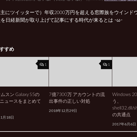
（主にツイッターで）年収2000万円を超える窓際族をウインドウ
を日経新聞が取り上げて記事にする時代が来るとは ･ω･
すすめ
1
1
ムスン Galaxy S5の
7億7300万 アカウントの流
Windows 
ニュースをまとめて
出事件の正しい対処
う、
shell32.dll/sh
2018年12月29日
の共通点
11月18日
2017年6月6日