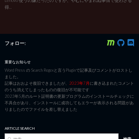
Lenovo 使うの嫌だったのですが、やむにやまれぬ事情で使わざる
得...
フォロー:
重要なお知らせ
Word Press の Search Regexと言うPluginで記事及びコメントがロストし
ました。
記事はおおよそ復旧できましたが、
2023年7月
に書き込まれたコメント
のうち消えてしまったものの復旧が不可能です
2023年5月のルート証明書の更新プログラムのインストールチェックに
不具合があり、インストールに成功してもエラーが表示される問題があ
りましたのでファイルを差し替えました
ARTICLE SEARCH
検