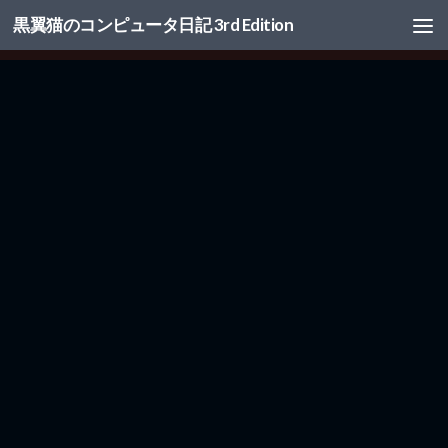
黒翼猫のコンピュータ日記 3rd Edition
コンテンツへスキップ