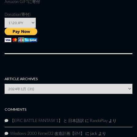
Amazon GIFT
に寄付
Donation(寄付)
ARTICLE ARCHIVES
Article
Archives
COMMENTS
【EPIC BATTLE FANTASY 1】 と 日本語訳
に
RandoPlay
より
Windows 2000 Kernel32 改造計画【BM】
に
jack
より