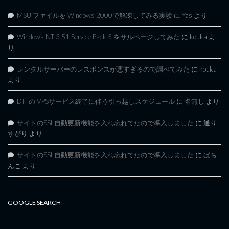
MSU ファイルを Windows 2000で解凍してみる実験
に
Yas
より
Windows NT 3.51 Service Pack 5 をサルベージしてみた
に
kouka
よ
り
レンタルサーバーのレスポンスが悪すぎるので調べてみた
に
kouka
より
DTI の VPSサービス終了に伴う引っ越しスケジュール
に
名無し
より
サイトのSSL自動更新機能を入れ忘れてたので導入しました
に
通り
すがり
より
サイトのSSL自動更新機能を入れ忘れてたので導入しました
に
ぱち
んこ
より
GOOGLE SEARCH