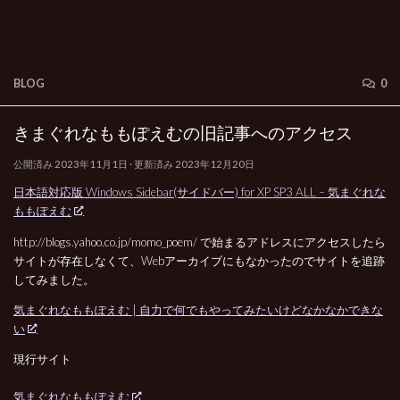
BLOG
0
きまぐれなももぽえむの旧記事へのアクセス
公開済み
2023年11月1日
· 更新済み
2023年12月20日
日本語対応版 Windows Sidebar(サイドバー) for XP SP3 ALL – 気まぐれな
ももぽえむ
http://blogs.yahoo.co.jp/momo_poem/ で始まるアドレスにアクセスしたら
サイトが存在しなくて、Webアーカイブにもなかったのでサイトを追跡
してみました。
気まぐれなももぽえむ | 自力で何でもやってみたいけどなかなかできな
い
現行サイト
気まぐれなももぽえむ