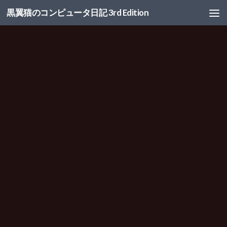
黒翼猫のコンピュータ日記 3rd Edition
コンテンツへスキップ