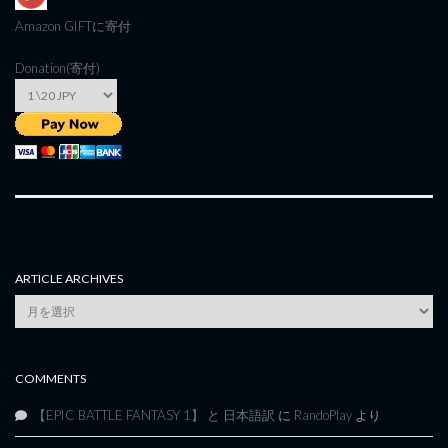
Amazon GIFT
に寄付
Donation(寄付)
ARTICLE ARCHIVES
Article
Archives
COMMENTS
【EPIC BATTLE FANTASY 1】 と 日本語訳
に
RandoPlay
より