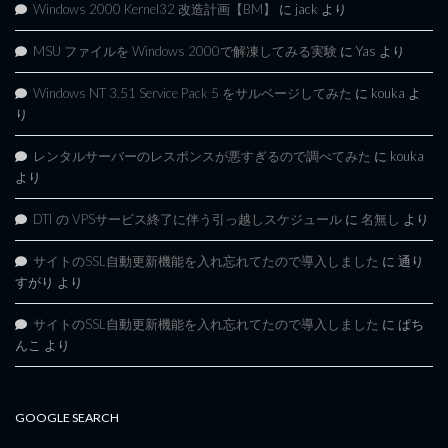
Windows 2000 Kernel32 改造計画【BM】
に
jack
より
MSU ファイルを Windows 2000で解凍してみる実験
に
Yas
より
Windows NT 3.51 Service Pack 5 をサルベージしてみた
に
kouka
よ
り
レンタルサーバーのレスポンスが悪すぎるので調べてみた
に
kouka
より
DTI の VPSサービス終了に伴う引っ越しスケジュール
に
名無し
より
サイトのSSL自動更新機能を入れ忘れてたので導入しました
に
通り
すがり
より
サイトのSSL自動更新機能を入れ忘れてたので導入しました
に
ぱち
んこ
より
GOOGLE SEARCH