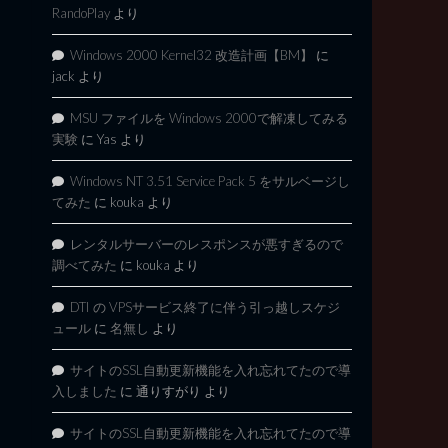
RandoPlay
より
Windows 2000 Kernel32 改造計画【BM】
に
jack
より
MSU ファイルを Windows 2000で解凍してみる
実験
に
Yas
より
Windows NT 3.51 Service Pack 5 をサルベージし
てみた
に
kouka
より
レンタルサーバーのレスポンスが悪すぎるので
調べてみた
に
kouka
より
DTI の VPSサービス終了に伴う引っ越しスケジ
ュール
に
名無し
より
サイトのSSL自動更新機能を入れ忘れてたので導
入しました
に
通りすがり
より
サイトのSSL自動更新機能を入れ忘れてたので導