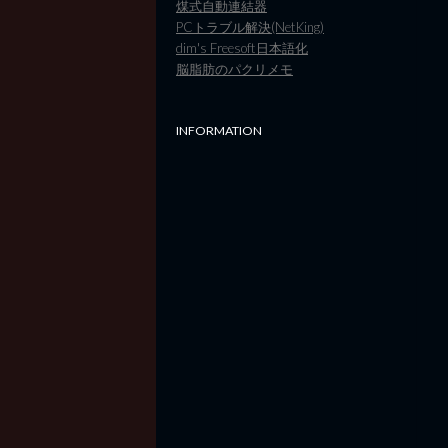
煤式自動連結器
PCトラブル解決(NetKing)
dim's Freesoft日本語化
脳脂肪のパクリメモ
INFORMATION