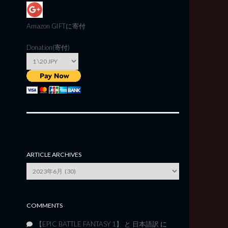
Amazon GIFT
に寄付
Donation(寄付)
ARTICLE ARCHIVES
Article
Archives
COMMENTS
【EPIC BATTLE FANTASY 1】 と 日本語訳
に