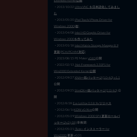
Extended Kernel公開
・2013/10/22
Ultra VNC を日本語化してみまし
た
・2013/05/20
iPod Touch/iPhone Driver for
Windows 2000(改)
・2013/04/08
Intel HD Graphic Driver for
Windows 2000を作ってみた
・2013/01/18
Intel Matrix Storage Manager 8.9
更新(PCH/PCHM 対応)
・2023/08/15 PE Maker
v0.83
公開
・2022/02/13
.Net Framework 3.5SP1 for
Win2000 Extended Kernel公開
・2012/09/27
XNA一括パッケージ(1.0-4.0) v1.1
公開
・2012/09/25
SlimDX一括パッケージ(2.0/4.0)
公
開
・2012/8/28
Ese Lolifox 0.3.8.9a リリース
・2012/06/16
KDW v0.96m
公開
・2012/05/29
Windows 2000 SP4 更新ロールパ
ッケージv2(r18)
(非推奨)
・2012/05/21
iTunes インストーラー for
Win2000
更新 v0.31