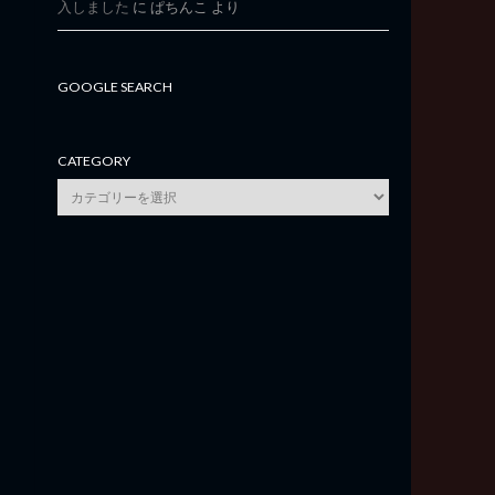
入しました
に
ぱちんこ
より
GOOGLE SEARCH
CATEGORY
category