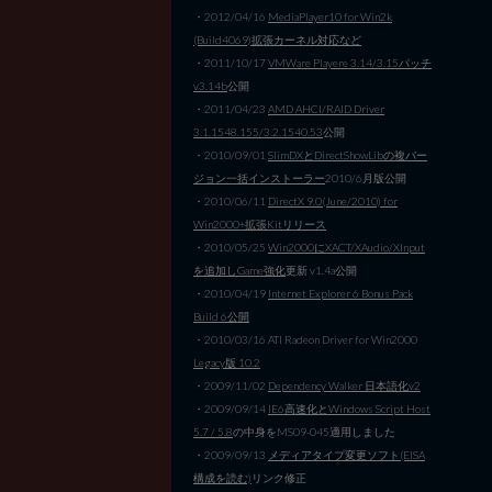
・2012/04/16
MediaPlayer10 for Win2k
(Build4069)拡張カーネル対応など
・2011/10/17
VMWare Playere 3.14/3.15パッチ
v3.14b
公開
・2011/04/23
AMD AHCI/RAID Driver
3.1.1548.155/3.2.1540.53
公開
・2010/09/01
SlimDXとDirectShowLibの複バー
ジョン一括インストーラー
2010/6月版公開
・2010/06/11
DirectX 9.0(June/2010) for
Win2000+拡張Kitリリース
・2010/05/25
Win2000にXACT/XAudio/XInput
を追加しGame強化
更新 v1.4a公開
・2010/04/19
Internet Explorer 6 Bonus Pack
Build 6公開
・2010/03/16 ATI Radeon Driver for Win2000
Legacy版 10.2
・2009/11/02
Dependency Walker 日本語化v2
・2009/09/14
IE6高速化とWindows Script Host
5.7 / 5.8
の中身をMS09-045適用しました
・2009/09/13
メディアタイプ変更ソフト(EISA
構成を読む)
リンク修正