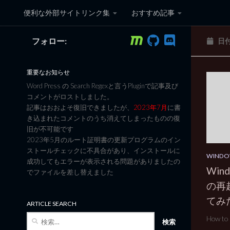
便利な外部サイトリンク集
おすすめ記事
コンテンツへスキップ
フォロー:
日
黒翼猫のコンピュータ日記 3
重要なお知らせ
Word Press の Search Regexと言うPluginで記事及び
コメントがロストしました。
記事はおおよそ復旧できましたが、
2023年7月
に書
き込まれたコメントのうち消えてしまったものの復
旧が不可能です
2023年5月のルート証明書の更新プログラムのイン
ストールチェックに不具合があり、インストールに
WIND
成功してもエラーが表示される問題がありましたの
Win
でファイルを差し替えました
の再起
てみ
ARTICLE SEARCH
検
How to 
索: