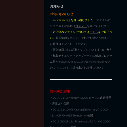
お知らせ
Blogのお知らせ
・
w2k.flxsrv.org を引っ越しました。
ファイルの
リクエストがあれば
コメント
を書いてください
・
対応済みファイルについては
こちら
をご覧下さ
い。
対応依頼を出して、それでも遅いものはここ
に直接コメントしてください
・原則毎日1本の記事アップしています|･ω･)ﾁﾗﾘ
・
私製セキュリティアップデートの解凍プログラ
ム群が HEUR/QVM20.1.0A7B.Malware.Gen など
のウィルスとして誤検出される件について
特別更新記事
・2014/01/15 Windows 2000
カーネル改造計画
/ 拡張コア
公開
・2013/11/10
ATI Radeon Driver for Win2000
13.4 AGPFix+HDMI+mobility 公開
・2013/10/28
.Net Framework 4.0 for Win2000