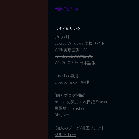
実験/予定記事
おすすめリンク
[Project]
Legacy Windows 支援サイト
W2K実験室(KDW)
Windows2000掲示板
Win2000SP5 日本語版
[Livedoor専用]
Livedoor Blog 管理
[個人ブログ別館]
ティルの気まぐれ日記 SeasonII
黒翼猫 in Slashdot
Blog spot
[知人のブログ/相互リンク]
KUMA TYPE