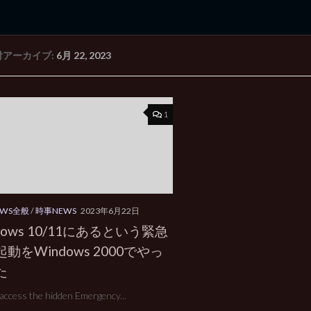
付アーカイブ:
6月 22, 2023
rd Edition
Windows 2000 tunes up blog
1
OWS全般
/
時事NEWS
2023年6月22日
dows 10/11にあるという緊急
動をWindows 2000でやっ
た
access the hidden Emergency...