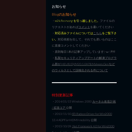
お知らせ
Blogのお知らせ
・
w2k.flxsrv.org を引っ越しました。
ファイルの
リクエストがあれば
コメント
を書いてください
・
対応済みファイルについては
こちら
をご覧下さ
い。
対応依頼を出して、それでも遅いものはここ
に直接コメントしてください
・原則毎日1本の記事アップしています|･ω･)ﾁﾗﾘ
・
私製セキュリティアップデートの解凍プログラ
ム群が HEUR/QVM20.1.0A7B.Malware.Gen など
のウィルスとして誤検出される件について
特別更新記事
・2014/01/15 Windows 2000
カーネル改造計画
/ 拡張コア
公開
・2013/11/10
ATI Radeon Driver for Win2000
13.4 AGPFix+HDMI+mobility 公開
・2013/10/28
.Net Framework 4.0 for Win2000