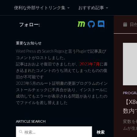
便利な外部サイトリンク集
おすすめ記事
コンテンツへスキップ
フォロー:
日
黒翼猫のコンピュータ日記 3
重要なお知らせ
Word Press の Search Regexと言うPluginで記事及び
コメントがロストしました。
記事はおおよそ復旧できましたが、
2023年7月
に書
き込まれたコメントのうち消えてしまったものの復
旧が不可能です
2023年5月のルート証明書の更新プログラムのイン
ストールチェックに不具合があり、インストールに
PROGR
成功してもエラーが表示される問題がありましたの
【X
でファイルを差し替えました
数内
変数を
ARTICLE SEARCH
ムが生
検
索: