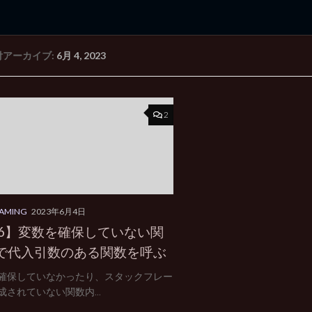
付アーカイブ:
6月 4, 2023
rd Edition
Windows 2000 tunes up blog
2
AMING
2023年6月4日
86】変数を確保していない関
で代入引数のある関数を呼ぶ
確保していなかったり、スタックフレー
成されていない関数内...