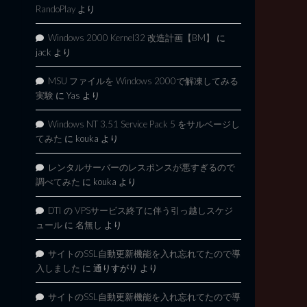
RandoPlay
より
Windows 2000 Kernel32 改造計画【BM】
に
jack
より
MSU ファイルを Windows 2000で解凍してみる
実験
に
Yas
より
Windows NT 3.51 Service Pack 5 をサルベージし
てみた
に
kouka
より
レンタルサーバーのレスポンスが悪すぎるので
調べてみた
に
kouka
より
DTI の VPSサービス終了に伴う引っ越しスケジ
ュール
に
名無し
より
サイトのSSL自動更新機能を入れ忘れてたので導
入しました
に
通りすがり
より
サイトのSSL自動更新機能を入れ忘れてたので導