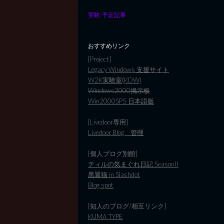
実験/予定記事
おすすめリンク
[Project]
Legacy Windows 支援サイト
W2K実験室(KDW)
Windows2000掲示板
Win2000SP5 日本語版
[Livedoor専用]
Livedoor Blog 管理
[個人ブログ別館]
ティルの気まぐれ日記 SeasonII
黒翼猫 in Slashdot
Blog spot
[知人のブログ/相互リンク]
KUMA TYPE