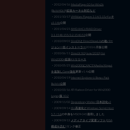
・2012/04/16
MediaPlayer10 for Win2k
(Build4069)拡張カーネル対応など
・2011/10/17
VMWare Playere 3.14/3.15パッチ
v3.14b
公開
・2011/04/23
AMD AHCI/RAID Driver
3.1.1548.155/3.2.1540.53
公開
・2010/09/01
SlimDXとDirectShowLibの複バー
ジョン一括インストーラー
2010/6月版公開
・2010/06/11
DirectX 9.0(June/2010) for
Win2000+拡張Kitリリース
・2010/05/25
Win2000にXACT/XAudio/XInput
を追加しGame強化
更新 v1.4a公開
・2010/04/19
Internet Explorer 6 Bonus Pack
Build 6公開
・2010/03/16 ATI Radeon Driver for Win2000
Legacy版 10.2
・2009/11/02
Dependency Walker 日本語化v2
・2009/09/14
IE6高速化とWindows Script Host
5.7 / 5.8
の中身をMS09-045適用しました
・2009/09/13
メディアタイプ変更ソフト(EISA
構成を読む)
リンク修正