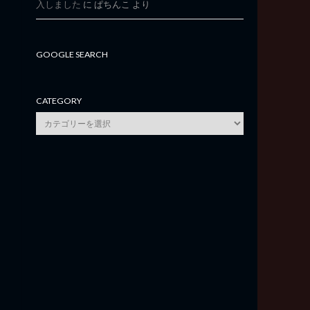
入しました
に
ぱちんこ
より
GOOGLE SEARCH
CATEGORY
category