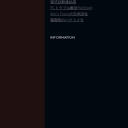
煤式自動連結器
PCトラブル解決(NetKing)
dim's Freesoft日本語化
脳脂肪のパクリメモ
INFORMATION