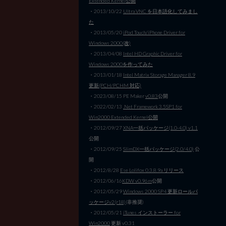
Extended Kernel公開
・2013/10/22
Ultra VNC を日本語化してみまし
た
・2013/05/20
iPod Touch/iPhone Driver for
Windows 2000(改)
・2013/04/08
Intel HD Graphic Driver for
Windows 2000を作ってみた
・2013/01/18
Intel Matrix Storage Manager 8.9
更新(PCH/PCHM 対応)
・2023/08/15 PE Maker
v0.83
公開
・2022/02/13
.Net Framework 3.5SP1 for
Win2000 Extended Kernel公開
・2012/09/27
XNA一括パッケージ(1.0-4.0) v1.1
公開
・2012/09/25
SlimDX一括パッケージ(2.0/4.0)
公
開
・2012/8/28
Ese Lolifox 0.3.8.9a リリース
・2012/06/16
KDW v0.96m
公開
・2012/05/29
Windows 2000 SP4 更新ロールパ
ッケージv2(r18)
(非推奨)
・2012/05/21
iTunes インストーラー for
Win2000
更新 v0.31