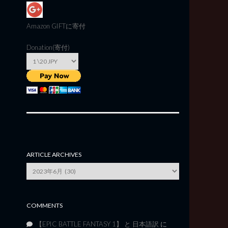
Amazon GIFT
に寄付
Donation(寄付)
ARTICLE ARCHIVES
Article
Archives
COMMENTS
【EPIC BATTLE FANTASY 1】 と 日本語訳
に