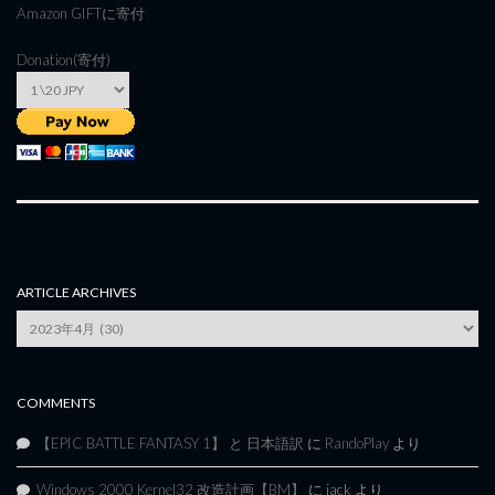
Amazon GIFT
に寄付
Donation(寄付)
ARTICLE ARCHIVES
Article
Archives
COMMENTS
【EPIC BATTLE FANTASY 1】 と 日本語訳
に
RandoPlay
より
Windows 2000 Kernel32 改造計画【BM】
に
jack
より