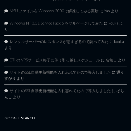
MSU ファイルを Windows 2000で解凍してみる実験
に
Yas
より
Windows NT 3.51 Service Pack 5 をサルベージしてみた
に
kouka
よ
り
レンタルサーバーのレスポンスが悪すぎるので調べてみた
に
kouka
より
DTI の VPSサービス終了に伴う引っ越しスケジュール
に
名無し
より
サイトのSSL自動更新機能を入れ忘れてたので導入しました
に
通り
すがり
より
サイトのSSL自動更新機能を入れ忘れてたので導入しました
に
ぱち
んこ
より
GOOGLE SEARCH