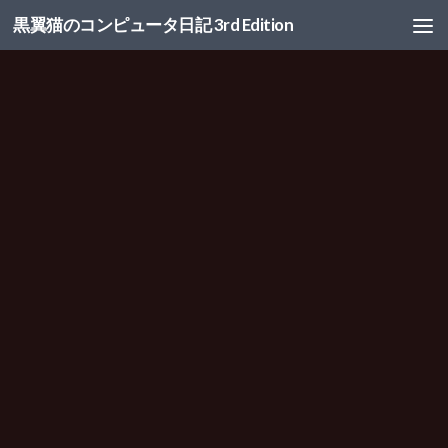
黒翼猫のコンピュータ日記 3rd Edition
コンテンツへスキップ