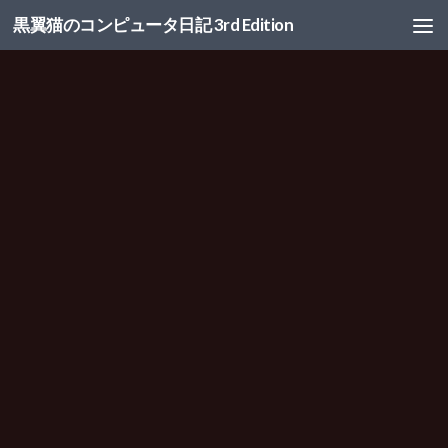
黒翼猫のコンピュータ日記 3rd Edition
コンテンツへスキップ