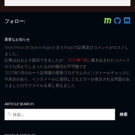
フォロー:
重要なお知らせ
Word Press の Search Regexと言うPluginで記事及びコメントがロストし
ました。
記事はおおよそ復旧できましたが、
2023年7月
に書き込まれたコメント
のうち消えてしまったものの復旧が不可能です
2023年5月のルート証明書の更新プログラムのインストールチェックに
不具合があり、インストールに成功してもエラーが表示される問題があ
りましたのでファイルを差し替えました
ARTICLE SEARCH
検
索: