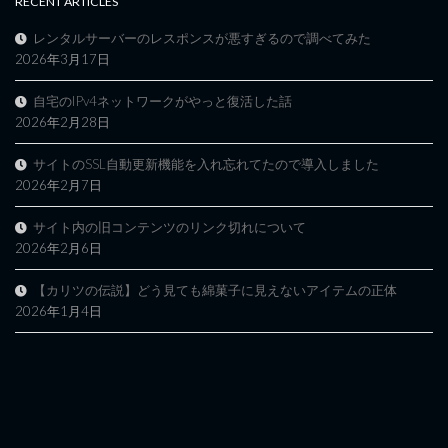
RECENT ARTICLES
レンタルサーバーのレスポンスが悪すぎるので調べてみた
2026年3月17日
自宅のIPv4ネットワークがやっと復活した話
2026年2月28日
サイトのSSL自動更新機能を入れ忘れてたので導入しました
2026年2月7日
サイト内の旧コンテンツのリンク切れについて
2026年2月6日
【カリツの伝説】どう見ても綿菓子に見えないアイテムの正体
2026年1月4日