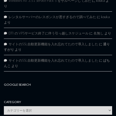
Windows NT 3.51 Service Pack 5 をサルベージしてみた
に
kouka
よ
り
レンタルサーバーのレスポンスが悪すぎるので調べてみた
に
kouka
より
DTI の VPSサービス終了に伴う引っ越しスケジュール
に
名無し
より
サイトのSSL自動更新機能を入れ忘れてたので導入しました
に
通り
すがり
より
サイトのSSL自動更新機能を入れ忘れてたので導入しました
に
ぱち
んこ
より
GOOGLE SEARCH
CATEGORY
category