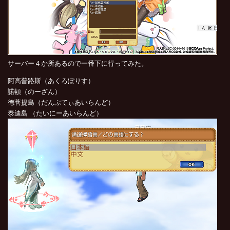
サーバー４か所あるので一番下に行ってみた。
阿高普路斯（あくろぽりす）
諾頓（のーざん）
德菩提島（だんぷてぃあいらんど）
泰迪島 （たいにーあいらんど）