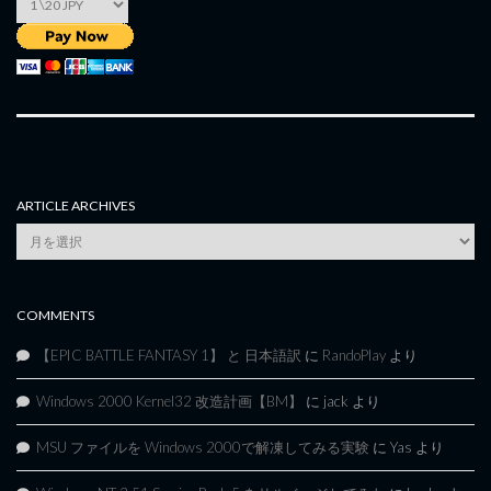
ARTICLE ARCHIVES
Article
Archives
COMMENTS
【EPIC BATTLE FANTASY 1】 と 日本語訳
に
RandoPlay
より
Windows 2000 Kernel32 改造計画【BM】
に
jack
より
MSU ファイルを Windows 2000で解凍してみる実験
に
Yas
より