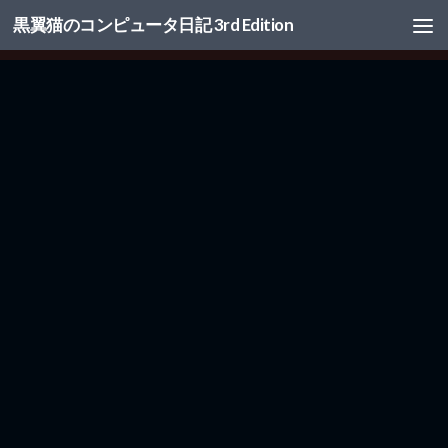
黒翼猫のコンピュータ日記 3rd Edition
コンテンツへスキップ