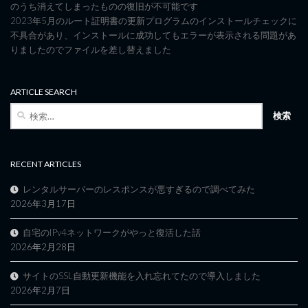
のうち消えてしまったものの復旧が不可能です
2023年5月のルート証明書の更新プログラムのインストールチェックに
不具合があり、インストールに成功してもエラーが表示される問題があ
りましたのでファイルを差し替えました
ARTICLE SEARCH
検
索:
RECENT ARTICLES
レンタルサーバーのレスポンスが悪すぎるので調べてみた
2026年3月17日
自宅のIPv4ネットワークがやっと復活した話
2026年2月28日
サイトのSSL自動更新機能を入れ忘れてたので導入しました
2026年2月7日