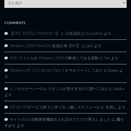
Article
Archives
COMMENTS
【EPIC BATTLE FANTASY 1】 と 日本語訳
に
RandoPlay
より
Windows 2000 Kernel32 改造計画【BM】
に
jack
より
MSU ファイルを Windows 2000で解凍してみる実験
に
Yas
より
Windows NT 3.51 Service Pack 5 をサルベージしてみた
に
kouka
よ
り
レンタルサーバーのレスポンスが悪すぎるので調べてみた
に
kouka
より
DTI の VPSサービス終了に伴う引っ越しスケジュール
に
名無し
より
サイトのSSL自動更新機能を入れ忘れてたので導入しました
に
通り
すがり
より