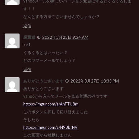
yahooメールの新しいバージョン変更にするとくるくるしま
す！！
なんとする方法ございませんでしょうか？
返信
黒翼猫
2022年3月23日 9:24 AM
>>1
くるくるとはいったい？
どのヤフーメールでしょう？
返信
ありがとうございます
2022年3月27日 10:35 PM
ありがとうございます
yahooから入ってメールを見る普通のやつです
https://imgur.com/a/AnFTU8m
このボタンを押して切り替えました
そしたら
https://imgur.com/a/H93brNV
この画面から移動しません