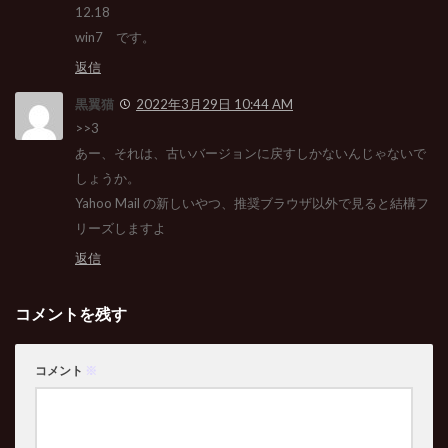
12.18
win7 です。
返信
黒翼猫
2022年3月29日 10:44 AM
>>3
あー、それは、古いバージョンに戻すしかないんじゃないで
しょうか。
Yahoo Mail の新しいやつ、推奨ブラウザ以外で見ると結構フ
リーズしますよ
返信
コメントを残す
コメント
※