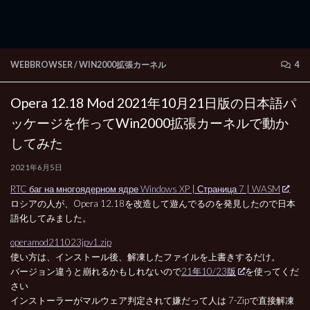
WEBBROWSER
/
WIN2000拡張カーネル
4
Opera 12.18 Mod 2021年10月21日版の日本語パ
ッケージを作ってWin2000拡張カーネルで動か
してみた
2021年6月5日
RTC баг на многоядерном ядре Windows XP | Страница 7 | WASM
ロシアの人が、Opera 12.18を改造して遊んでるのを発見したので日本
語化してみました。
operamod211023jpv1.zip
使い方は、インストール後、解凍したファイルを上書きするだけ。
バージョン違うと崩れるかもしれないので
21年10/23版
を使ってくだ
さい
インストーラーがマルウェア判定されて嫌だって人は 7-Zipで直接解凍