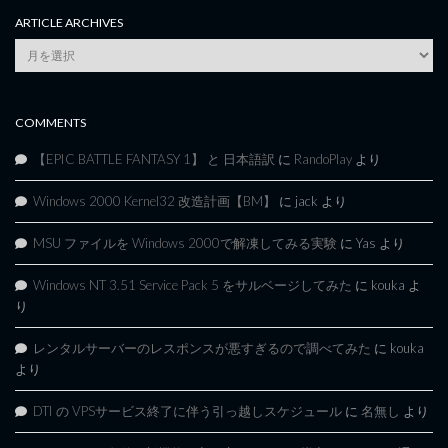
ARTICLE ARCHIVES
Article
Archives
COMMENTS
【EPIC BATTLE FANTASY 1】 と 日本語訳
に
RandoPlay
より
Windows 2000 Kernel32 改造計画【BM】
に
jack
より
MSU ファイルを Windows 2000で解凍してみる実験
に
Yas
より
Windows NT 3.51 Service Pack 5 をサルベージしてみた
に
kouka
よ
り
レンタルサーバーのレスポンスが悪すぎるので調べてみた
に
kouka
より
DTI の VPSサービス終了に伴う引っ越しスケジュール
に
名無し
より