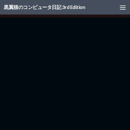
黒翼猫のコンピュータ日記 3rd Edition
コンテンツへスキップ