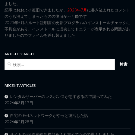
ました。
記事はおおよそ復旧できましたが、
2023年7月
に書き込まれたコメント
のうち消えてしまったものの復旧が不可能です
2023年5月のルート証明書の更新プログラムのインストールチェックに
不具合があり、インストールに成功してもエラーが表示される問題があ
りましたのでファイルを差し替えました
ARTICLE SEARCH
検
索:
RECENT ARTICLES
レンタルサーバーのレスポンスが悪すぎるので調べてみた
2026年3月17日
自宅のIPv4ネットワークがやっと復活した話
2026年2月28日
サイトのSSL自動更新機能を入れ忘れてたので導入しました