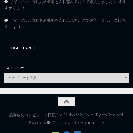
サイトのSSL自動更新機能を入れ忘れてたので導入しました
に
通り
すがり
より
サイトのSSL自動更新機能を入れ忘れてたので導入しました
に
ぱち
んこ
より
GOOGLE SEARCH
CATEGORY
category
黒翼猫のコンピュータ日記 3rd Edition © 2026. All Rights Reserved.
Powered by
- Designed with the
Hueman theme