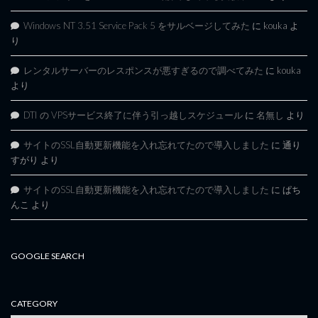
Windows NT 3.51 Service Pack 5 をサルベージしてみた
に
kouka
よ
り
レンタルサーバーのレスポンスが悪すぎるので調べてみた
に
kouka
より
DTI の VPSサービス終了に伴う引っ越しスケジュール
に
名無し
より
サイトのSSL自動更新機能を入れ忘れてたので導入しました
に
通り
すがり
より
サイトのSSL自動更新機能を入れ忘れてたので導入しました
に
ぱち
んこ
より
GOOGLE SEARCH
CATEGORY