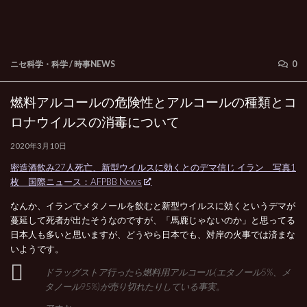
ニセ科学・科学
/
時事NEWS
0
燃料アルコールの危険性とアルコールの種類とコ
ロナウイルスの消毒について
2020年3月10日
密造酒飲み27人死亡、新型ウイルスに効くとのデマ信じ イラン 写真1
枚 国際ニュース：AFPBB News
なんか、イランでメタノールを飲むと新型ウイルスに効くというデマが
蔓延して死者が出たそうなのですが、「馬鹿じゃないのか」と思ってる
日本人も多いと思いますが、どうやら日本でも、対岸の火事では済まな
いようです。
ドラッグストア行ったら燃料用アルコール(エタノール5%、メ
タノール95%)が売り切れたりしている事実。