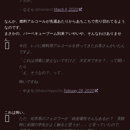
アホか。
— なえら (@naeraera)
March 4, 2020
なんか、燃料アルコールが先週あたりからあちこちで売り切れてるよう
なのです。
まさかの、バーベキューブーム到来？いやいや、そんなわけありませ
ん。
今日、レジに燃料用アルコールを持ってきたお客さんがいたん
ですよ。
「これは消毒に使えないですけど、大丈夫ですか？」って聞い
たら
「え、そうなの？」って….
怖いですね…
— やまち (@fukuchappy26)
February 28, 2020
これは怖い。
ただ、化学系のフォロワーが「経皮毒性そんなあるか？ 実験
時に全国の学生がよく触ると思うが……」と言っていたので、