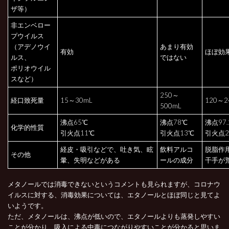
ザ等）
非エンベロー
プウイルス
（アデノウイ
あまり有効
有効
ほぼ効
ルス、
ではない
ポリオウイル
スなど）
250～
経口致死量
15～30mL
120～2
500mL
沸点65℃
沸点78℃
沸点97.
化学的性質
引火点11℃
引火点13℃
引火点2
経皮・吸引などで、吐き気、眩
飲料アルコ
脱脂作
その他
暈、失明などがある
ールの成分
干手が
メタノールでは消毒できないというコメントも見られますが、コロナウ
イルスに対する、消毒効果については、エタノールとほぼ同じと見てよ
いようです。
ただ、メタノールは、沸点が低いので、エタノールよりも蒸発しやすい
ことが分かり、吸入による中毒につながりやすいことが分かると思いま