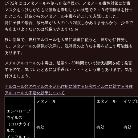
1992年にはメタノールを使った洗浄員が、メタノール毒性対策に防毒
マスクをつけながらも防護服を着用しない状態で２～３時間掃除を行っ
たところ、経皮からのメタノール中毒を起こして入院しました。
特に子供の場合、致死量が大人の 1/5 程度しかありませんから、少量で
もあまりよくないのは想像できますね･ω･
狭い部屋で、燃料アルコールを大量に消毒に使うと、速やかに揮発し
て、メタノールの蒸気が充満し、洗浄員のような中毒を起こす可能性も
あります。
メチルアルコールの中毒は、通常6～30時間という潜伏期間を経て発言
するので、気づいたときには手遅れ・・・・という事もあります。気を
付けましょう。
アルコール類のウイルス不活化作用に関する研究ウイルスに対する各種
アルコールの不活化効果について
メタノール
エタノール
イソプ
エンベロープ
ウイルス
（コロナウイ
有効
有効
有効
ルス、
インフルエン