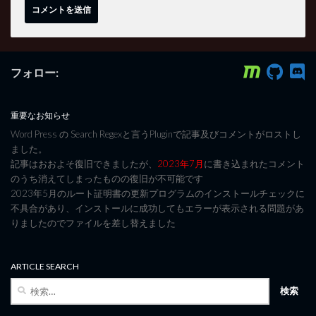
フォロー:
重要なお知らせ
Word Press の Search Regexと言うPluginで記事及びコメントがロストし
ました。
記事はおおよそ復旧できましたが、
2023年7月
に書き込まれたコメント
のうち消えてしまったものの復旧が不可能です
2023年5月のルート証明書の更新プログラムのインストールチェックに
不具合があり、インストールに成功してもエラーが表示される問題があ
りましたのでファイルを差し替えました
ARTICLE SEARCH
検
索: