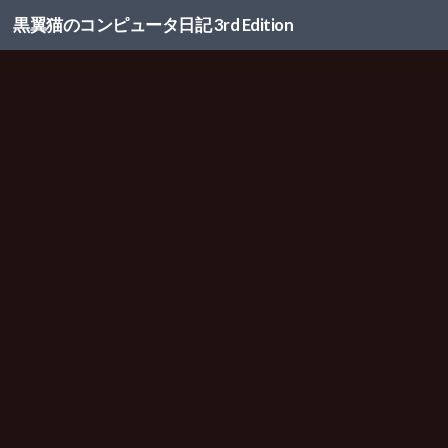
黒翼猫のコンピュータ日記 3rd Edition
コンテンツへスキップ