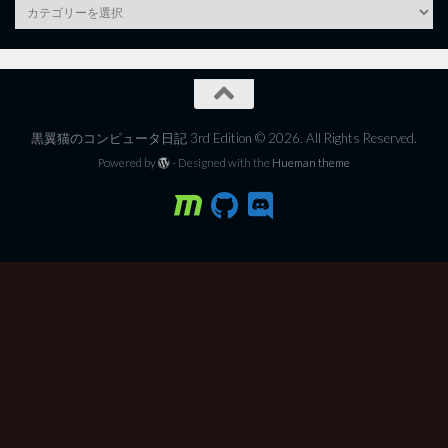
category
黒翼猫のコンピュータ日記 3rd Edition © 2026. All Rights Reserved.
Powered by
- Designed with the
Hueman theme