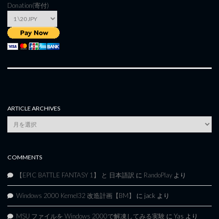
Donation(寄付)
ARTICLE ARCHIVES
Article
Archives
COMMENTS
【EPIC BATTLE FANTASY 1】 と 日本語訳
に
RandoPlay
より
Windows 2000 Kernel32 改造計画【BM】
に
jack
より
MSU ファイルを Windows 2000で解凍してみる実験
に
Yas
より