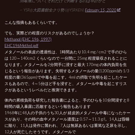
消毒液についてそれだけで判断するのは早計かと
— YSR@大​図​書​館​全​ク​リ​勢 (@YSRKEN)
February 15, 2020
こんな指摘もあるくらいです。
でも、実際どの程度のリスクがあるのでしょうか？
Methanol (EHC 196, 1997)
EHC196Methnl.pdf
メタノールの表皮の透過性は、1時間あたり10.4 mg / cm2 で手のひら
は 120～140cm2 くらいなので 一分間に 25mg 程度吸収されることに
なります。メタノールを2分間手に浸すと最大 170mg の体内負荷を生
じるという報告があります。失明するメタノールの量(1200ppm)の 1/3
程度の量(365ppm)で中毒を起こす。4ml の摂取で失明を起こしたケー
スもあるので、4～5分ほど手を浸すと、メタノール中毒を起こすリス
クがあるというレベルだと推測できます。
体内の累積負荷を研究した報告書によると、手のひらを10分間浸すと8
時間の吸入暴露に匹敵するという報告もあります
1968年に48人の子供のうち30人が 経皮的メタノール中毒になったケー
スがあり、その時の血中メタノール濃度は 0.57～11.3 g/l。14人は昏睡
に陥り、11人は発作に襲われ、7人は無尿あるいは重篤な乏尿を示し、
12人が死亡したそうです。メタノールで