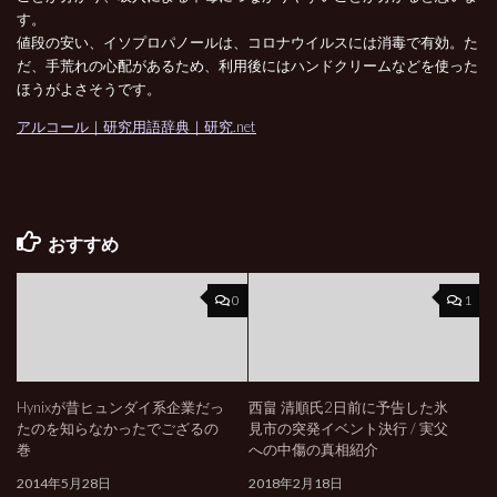
す。
値段の安い、イソプロパノールは、コロナウイルスには消毒で有効。た
だ、手荒れの心配があるため、利用後にはハンドクリームなどを使った
ほうがよさそうです。
アルコール｜研究用語辞典｜研究.net
おすすめ
0
1
Hynixが昔ヒュンダイ系企業だっ
西畠 清順氏2日前に予告した氷
たのを知らなかったでござるの
見市の突発イベント決行 / 実父
巻
への中傷の真相紹介
2014年5月28日
2018年2月18日