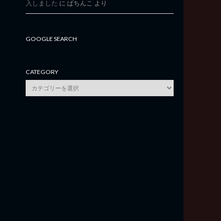
入しました
に
ぱちんこ
より
GOOGLE SEARCH
CATEGORY
category