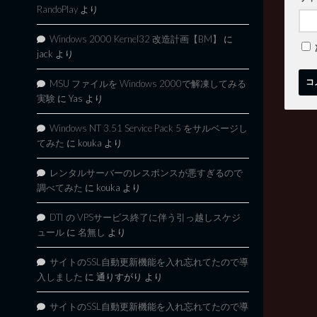
RandoPlay
より
Windows 2000 Kernel32 改造計画【BM】
に
jack
より
MSU ファイルを Windows 2000で解凍してみる
実験
に
Yas
より
Windows NT 3.51 Service Pack 5 をサルベージし
てみた
に
kouka
より
レンタルサーバーのレスポンスが悪すぎるので
調べてみた
に
kouka
より
DTI の VPSサービス終了に伴う引っ越しスケジ
ュール
に
名無し
より
サイトのSSL自動更新機能を入れ忘れてたので導
入しました
に
通りすがり
より
サイトのSSL自動更新機能を入れ忘れてたので導