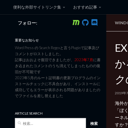
便利な外部サイトリンク集
おすすめ記事
コンテンツへスキップ
フォロー:
WIND
黒翼猫のコンピュータ日記 3
重要なお知らせ
E
Word Press の Search Regexと言うPluginで記事及び
コメントがロストしました。
か
記事はおおよそ復旧できましたが、
2023年7月
に書
き込まれたコメントのうち消えてしまったものの復
旧が不可能です
ク
2023年5月のルート証明書の更新プログラムのイン
ストールチェックに不具合があり、インストールに
成功してもエラーが表示される問題がありましたの
2019年
でファイルを差し替えました
海外か
「ぼく
ARTICLE SEARCH
ーネル
検
すか
索: