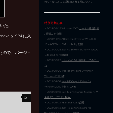
のウィルスとして誤検出される件について
特別更新記事
ていた。
・2014/01/15 Windows 2000
カーネル改造計画
/ 拡張コア
公開
er.exe を SP4 に入
・2013/11/10
ATI Radeon Driver for Win2000
13.4 AGPFix+HDMI+mobility 公開
・2013/10/28
.Net Framework 4.0 for Win2000
ったので、バージョ
Extended Kernel公開
・2013/10/22
Ultra VNC を日本語化してみまし
た
・2013/05/20
iPod Touch/iPhone Driver for
Windows 2000(改)
・2013/04/08
Intel HD Graphic Driver for
Windows 2000を作ってみた
・2013/01/18
Intel Matrix Storage Manager 8.9
更新(PCH/PCHM 対応)
0
・2023/08/15 PE Maker
v0.83
公開
・2022/02/13
.Net Framework 3.5SP1 for
Win2000 Extended Kernel公開