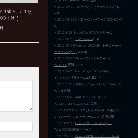
・2012/09/27
XNA一括パッケージ(1.0-4.0) v1.1
ortable 1.6.4 を
公開
2000で使う
・2012/09/25
SlimDX一括パッケージ(2.0/4.0)
公
開
5日
・2012/8/28
Ese Lolifox 0.3.8.9a リリース
・2012/06/16
KDW v0.96m
公開
・2012/05/29
Windows 2000 SP4 更新ロールパ
ッケージv2(r18)
(非推奨)
・2012/05/21
iTunes インストーラー for
Win2000
更新 v0.31
・2012/04/16
MediaPlayer10 for Win2k
(Build4069)拡張カーネル対応など
・2011/10/17
VMWare Playere 3.14/3.15パッチ
v3.14b
公開
・2011/04/23
AMD AHCI/RAID Driver
3.1.1548.155/3.2.1540.53
公開
・2010/09/01
SlimDXとDirectShowLibの複バー
ジョン一括インストーラー
2010/6月版公開
・2010/06/11
DirectX 9.0(June/2010) for
Win2000+拡張Kitリリース
・2010/05/25
Win2000にXACT/XAudio/XInput