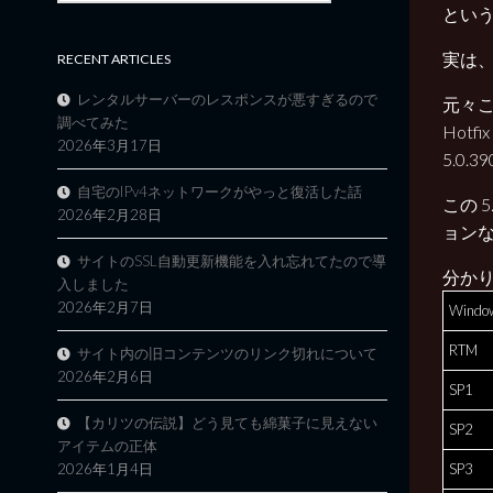
とい
実は、
RECENT ARTICLES
レンタルサーバーのレスポンスが悪すぎるので
元々この
調べてみた
Hotfix
2026年3月17日
5.0
自宅のIPv4ネットワークがやっと復活した話
この 5
2026年2月28日
ョンなの
サイトのSSL自動更新機能を入れ忘れてたので導
分か
入しました
2026年2月7日
Window
RTM
サイト内の旧コンテンツのリンク切れについて
2026年2月6日
SP1
【カリツの伝説】どう見ても綿菓子に見えない
SP2
アイテムの正体
SP3
2026年1月4日