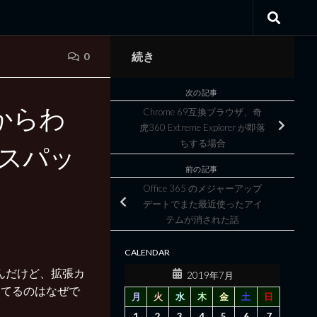
続き
0
次の記事
ンからわ
Chrome 69互換ブラウザ、奇
虎360 Extreme Explorer が即落
ちする場合
ビスパッ
前の記事
Office 365 のメジャーアップ
デートでまた最近使ったアイ
テムが消された話
CALENDAR
るんだけど、拡張カ
2019年7月
なってるのはなぜで
月
火
水
木
金
土
日
1
2
3
4
5
6
7