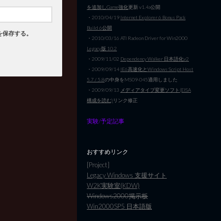
を追加しGame強化
更新 v1.4a公開
・2010/04/19
Internet Explorer 6 Bonus Pack
Build 6公開
を保存する。
・2010/03/16 ATI Radeon Driver for Win2000
Legacy版 10.2
・2009/11/02
Dependency Walker 日本語化v2
・2009/09/14
IE6高速化とWindows Script Host
5.7 / 5.8
の中身をMS09-045適用しました
・2009/09/13
メディアタイプ変更ソフト(EISA
構成を読む)
リンク修正
実験/予定記事
おすすめリンク
[Project]
Legacy Windows 支援サイト
W2K実験室(KDW)
Windows2000掲示板
Win2000SP5 日本語版