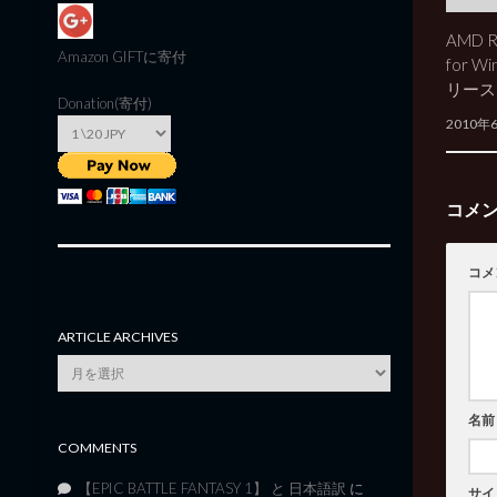
AMD Ra
Amazon GIFT
に寄付
for W
リース
Donation(寄付)
2010年
コメ
コメ
ARTICLE ARCHIVES
Article
Archives
名前
COMMENTS
【EPIC BATTLE FANTASY 1】 と 日本語訳
に
サイ