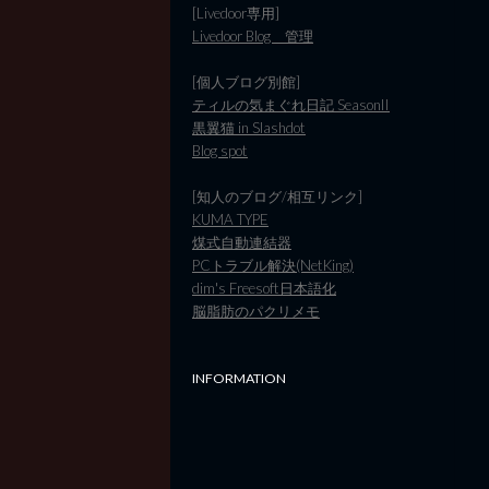
[Livedoor専用]
Livedoor Blog 管理
[個人ブログ別館]
ティルの気まぐれ日記 SeasonII
黒翼猫 in Slashdot
Blog spot
[知人のブログ/相互リンク]
KUMA TYPE
煤式自動連結器
PCトラブル解決(NetKing)
dim's Freesoft日本語化
脳脂肪のパクリメモ
INFORMATION