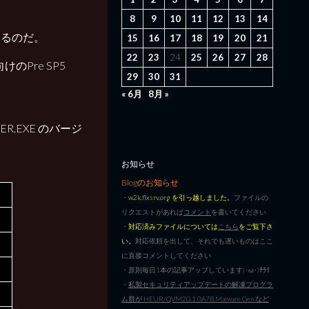
8
9
10
11
12
13
14
あるのだ。
15
16
17
18
19
20
21
22
23
24
25
26
27
28
向けのPre SP5
29
30
31
« 6月
8月 »
ORER.EXE のバージ
お知らせ
Blogのお知らせ
・
w2k.flxsrv.org を引っ越しました。
ファイルの
リクエストがあれば
コメント
を書いてください
・
対応済みファイルについては
こちら
をご覧下さ
い。
対応依頼を出して、それでも遅いものはここ
に直接コメントしてください
・原則毎日1本の記事アップしています|･ω･)ﾁﾗﾘ
・
私製セキュリティアップデートの解凍プログラ
ム群が HEUR/QVM20.1.0A7B.Malware.Gen など