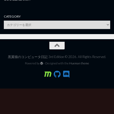
CATEGORY
category
黒翼猫のコンピュータ日記 3rd Edition © 2026. All Rights Reserved.
Powered by
- Designed with the
Hueman theme