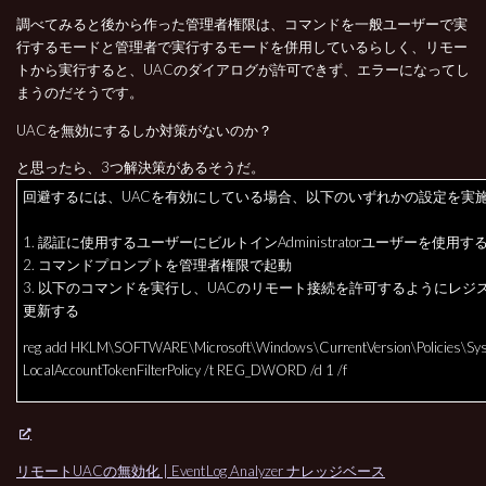
調べてみると後から作った管理者権限は、コマンドを一般ユーザーで実
行するモードと管理者で実行するモードを併用しているらしく、リモー
トから実行すると、UACのダイアログが許可できず、エラーになってし
まうのだそうです。
UACを無効にするしか対策がないのか？
と思ったら、3つ解決策があるそうだ。
回避するには、UACを有効にしている場合、以下のいずれかの設定を実
1. 認証に使用するユーザーにビルトインAdministratorユーザーを使用す
2. コマンドプロンプトを管理者権限で起動
3. 以下のコマンドを実行し、UACのリモート接続を許可するようにレジ
更新する
reg add HKLM\SOFTWARE\Microsoft\Windows\CurrentVersion\Policies\Sys
LocalAccountTokenFilterPolicy /t REG_DWORD /d 1 /f
リモートUACの無効化 | EventLog Analyzer ナレッジベース