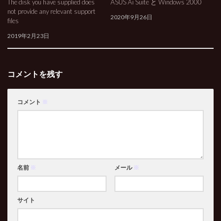
The disk you have supplied does
ASUS Ai Suite と Windows 2000
not provide any relevant support
2020年9月26日
files
2019年2月23日
コメントを残す
コメント
※
名前
※
メール
※
サイト