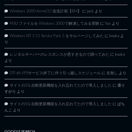
Windows 2000 Kernel32 改造計画【BM】
に
jack
より
MSU ファイルを Windows 2000で解凍してみる実験
に
Yas
より
Windows NT 3.51 Service Pack 5 をサルベージしてみた
に
kouka
よ
り
レンタルサーバーのレスポンスが悪すぎるので調べてみた
に
kouka
より
DTI の VPSサービス終了に伴う引っ越しスケジュール
に
名無し
より
サイトのSSL自動更新機能を入れ忘れてたので導入しました
に
通り
すがり
より
サイトのSSL自動更新機能を入れ忘れてたので導入しました
に
ぱち
んこ
より
GOOGLE SEARCH