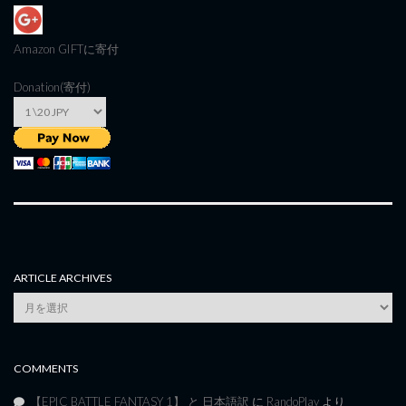
Amazon GIFT
に寄付
Donation(寄付)
ARTICLE ARCHIVES
Article
Archives
COMMENTS
【EPIC BATTLE FANTASY 1】 と 日本語訳
に
RandoPlay
より