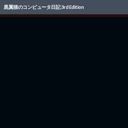
黒翼猫のコンピュータ日記 3rd Edition
コンテンツへスキップ