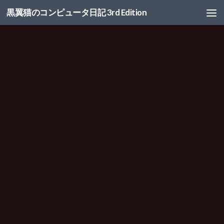
黒翼猫のコンピュータ日記 3rd Edition
コンテンツへスキップ