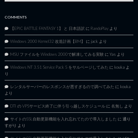
Archives
COMMENTS
【EPIC BATTLE FANTASY 1】 と 日本語訳
に
RandoPlay
より
Windows 2000 Kernel32 改造計画【BM】
に
jack
より
MSU ファイルを Windows 2000で解凍してみる実験
に
Yas
より
Windows NT 3.51 Service Pack 5 をサルベージしてみた
に
kouka
よ
り
レンタルサーバーのレスポンスが悪すぎるので調べてみた
に
kouka
より
DTI の VPSサービス終了に伴う引っ越しスケジュール
に
名無し
より
サイトのSSL自動更新機能を入れ忘れてたので導入しました
に
通り
すがり
より