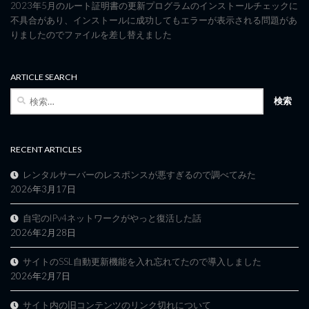
2023年5月のルート証明書の更新プログラムのインストールチェックに
不具合があり、インストールに成功してもエラーが表示される問題があ
りましたのでファイルを差し替えました
ARTICLE SEARCH
検
索:
RECENT ARTICLES
レンタルサーバーのレスポンスが悪すぎるので調べてみた
2026年3月17日
自宅のIPv4ネットワークがやっと復活した話
2026年2月28日
サイトのSSL自動更新機能を入れ忘れてたので導入しました
2026年2月7日
サイト内の旧コンテンツのリンク切れについて