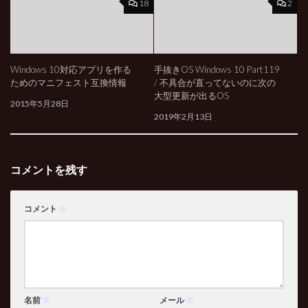
18
2
Windows 10対応アプリを作る
手抜きOS Windows 10 Part119
ためのマニフェスト互換情報
/ 不具合が直ってないのに次の
大型更新が出るOS
2015年5月28日
2019年2月13日
コメントを残す
コメント
※
名前
※
メール
※