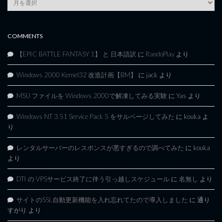
Archives
COMMENTS
【EPIC BATTLE FANTASY 1】 と 日本語訳
に
RandoPlay
より
Windows 2000 Kernel32 改造計画【BM】
に
jack
より
MSU ファイルを Windows 2000で解凍してみる実験
に
Yas
より
Windows NT 3.51 Service Pack 5 をサルベージしてみた
に
kouka
よ
り
レンタルサーバーのレスポンスが悪すぎるので調べてみた
に
kouka
より
DTI の VPSサービス終了に伴う引っ越しスケジュール
に
名無し
より
サイトのSSL自動更新機能を入れ忘れてたので導入しました
に
通り
すがり
より