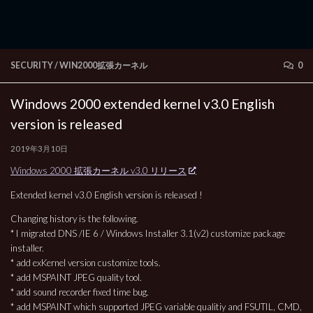
SECURITY
/
WIN2000拡張カーネル
0
Windows 2000 extended kernel v3.0 English
version is released
2019年3月10日
Windows 2000 拡張カーネル v3.0 リリース
Extended kernel v3.0 English version is released !
Changing history is the following.
* I migrated DNS /IE 6 / Windows Installer 3.1(v2) customize package
installer.
* add exKernel version customize tools.
* add MSPAINT JPEG quality tool.
* add sound recorder fixed time bug.
* add MSPAINT which supported JPEG variable qualitiy and FSUTIL, CMD,