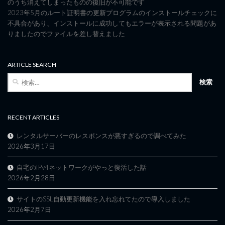
のうち消えてしまったものの復旧が不可能です
2023年5月のルート証明書の更新プログラムのインストールチェックに
不具合があり、インストールに成功してもエラーが表示される問題があ
りましたのでファイルを差し替えました
ARTICLE SEARCH
検
索:
RECENT ARTICLES
レンタルサーバーのレスポンスが悪すぎるので調べてみた
2026年3月17日
自宅のIPv4ネットワークがやっと復活した話
2026年2月28日
サイトのSSL自動更新機能を入れ忘れてたので導入しました
2026年2月7日