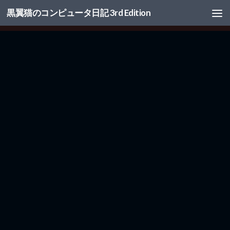
黒翼猫のコンピュータ日記 3rd Edition
コンテンツへスキップ