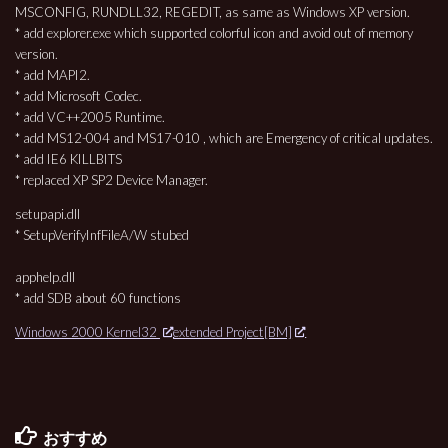
MSCONFIG, RUNDLL32, REGEDIT, as same as Windows XP version.
* add explorer.exe which supported colorful icon and avoid out of memory
version.
* add MAPI2.
* add Microsoft Codec.
* add VC++2005 Runtime.
* add MS12-004 and MS17-010 , which are Emergency of critical updates.
* add IE6 KILLBITS
* replaced XP SP2 Device Manager.
setupapi.dll
* SetupVerifyInfFileA/W stubed
apphelp.dll
* add SDB about 60 functions
Windows 2000 Kernel32
extended Project[BM]
おすすめ