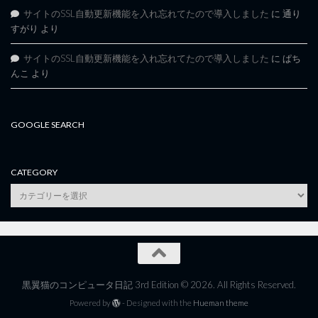
サイトのSSL自動更新機能を入れ忘れてたので導入しました
に
通り
すがり
より
サイトのSSL自動更新機能を入れ忘れてたので導入しました
に
ぱち
んこ
より
GOOGLE SEARCH
CATEGORY
category
黒翼猫のコンピュータ日記 3rd Edition © 2026. All Rights Reserved.
Powered by
- Designed with the
Hueman theme