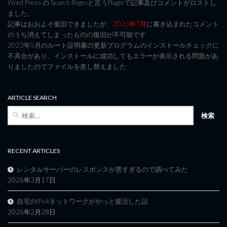
Word Press の Search Regexと言うPluginで記事及びコメントがロストし
ました。
記事はおおよそ復旧できましたが、
2023年7月
に書き込まれたコメント
のうち消えてしまったものの復旧が不可能です
2023年5月のルート証明書の更新プログラムのインストールチェックに
不具合があり、インストールに成功してもエラーが表示される問題があ
りましたのでファイルを差し替えました
ARTICLE SEARCH
検
索:
RECENT ARTICLES
レンタルサーバーのレスポンスが悪すぎるので調べてみた
2026年3月17日
自宅のIPv4ネットワークがやっと復活した話
2026年2月28日