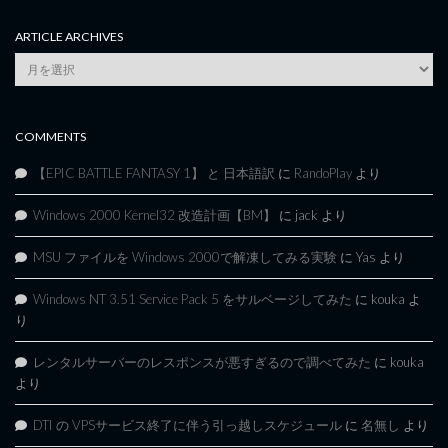
ARTICLE ARCHIVES
Article
Archives
COMMENTS
【EPIC BATTLE FANTASY 1】 と 日本語訳
に
RandoPlay
より
Windows 2000 Kernel32 改造計画【BM】
に
jack
より
MSU ファイルを Windows 2000で解凍してみる実験
に
Yas
より
Windows NT 3.51 Service Pack 5 をサルベージしてみた
に
kouka
よ
り
レンタルサーバーのレスポンスが悪すぎるので調べてみた
に
kouka
より
DTI の VPSサービス終了に伴う引っ越しスケジュール
に
名無し
より