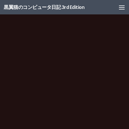
黒翼猫のコンピュータ日記 3rd Edition
コンテンツへスキップ