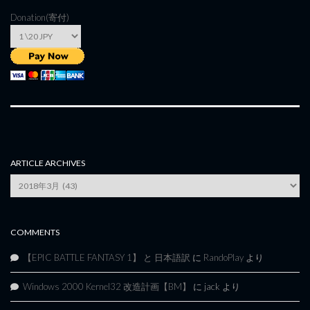
Donation(寄付)
ARTICLE ARCHIVES
Article
Archives
COMMENTS
【EPIC BATTLE FANTASY 1】 と 日本語訳
に
RandoPlay
より
Windows 2000 Kernel32 改造計画【BM】
に
jack
より