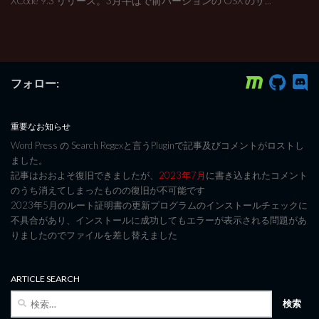
XCode 9.3 リリース。3月半ばで前バージョンの OSX のサ...
フォロー:
重要なお知らせ
Word Press の Search Regexと言うPluginで記事及びコメントがロストし
ました。
記事はおおよそ復旧できましたが、
2023年7月
に書き込まれたコメント
のうち消えてしまったものの復旧が不可能です
2023年5月のルート証明書の更新プログラムのインストールチェックに
不具合があり、インストールに成功してもエラーが表示される問題があ
りましたのでファイルを差し替えました
ARTICLE SEARCH
検
索: