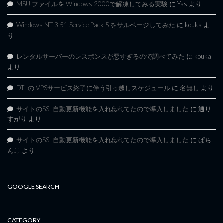
MSU ファイルを Windows 2000で解凍してみる実験
に
Yas
より
Windows NT 3.51 Service Pack 5 をサルベージしてみた
に
kouka
よ
り
レンタルサーバーのレスポンスが悪すぎるので調べてみた
に
kouka
より
DTI の VPSサービス終了に伴う引っ越しスケジュール
に
名無し
より
サイトのSSL自動更新機能を入れ忘れてたので導入しました
に
通り
すがり
より
サイトのSSL自動更新機能を入れ忘れてたので導入しました
に
ぱち
んこ
より
GOOGLE SEARCH
CATEGORY