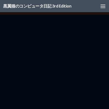
黒翼猫のコンピュータ日記 3rd Edition
コンテンツへスキップ