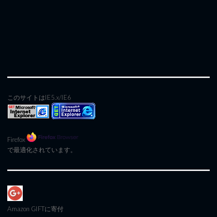
このサイトはIE5.x/IE6
Firefox
で最適化されています。
Amazon GIFT
に寄付