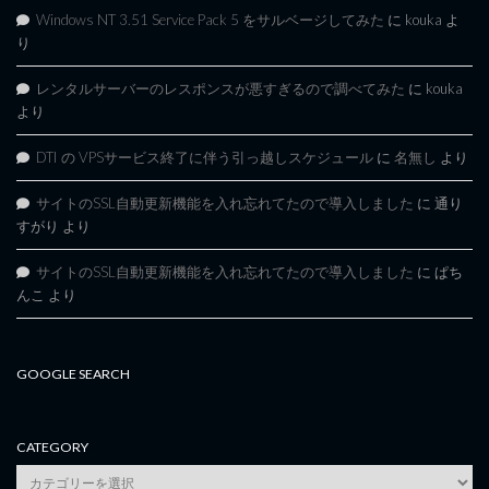
Windows NT 3.51 Service Pack 5 をサルベージしてみた
に
kouka
よ
り
レンタルサーバーのレスポンスが悪すぎるので調べてみた
に
kouka
より
DTI の VPSサービス終了に伴う引っ越しスケジュール
に
名無し
より
サイトのSSL自動更新機能を入れ忘れてたので導入しました
に
通り
すがり
より
サイトのSSL自動更新機能を入れ忘れてたので導入しました
に
ぱち
んこ
より
GOOGLE SEARCH
CATEGORY
category