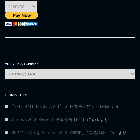
ARTICLE ARCHIVES
Article
Archives
COMMENTS
【EPIC BATTLE FANTASY 1】 と 日本語訳
に
RandoPlay
より
Windows 2000 Kernel32 改造計画【BM】
に
jack
より
MSU ファイルを Windows 2000で解凍してみる実験
に
Yas
より