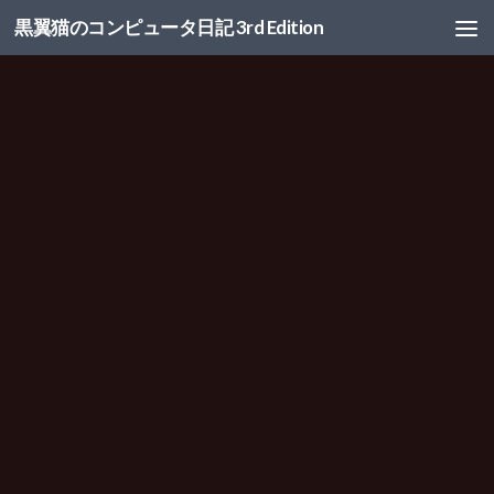
黒翼猫のコンピュータ日記 3rd Edition
コンテンツへスキップ