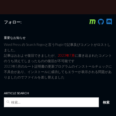
フォロー:
重要なお知らせ
Word Press の Search Regexと言うPluginで記事及びコメントがロストし
ました。
記事はおおよそ復旧できましたが、
2023年7月
に書き込まれたコメント
のうち消えてしまったものの復旧が不可能です
2023年5月のルート証明書の更新プログラムのインストールチェックに
不具合があり、インストールに成功してもエラーが表示される問題があ
りましたのでファイルを差し替えました
ARTICLE SEARCH
検
索: