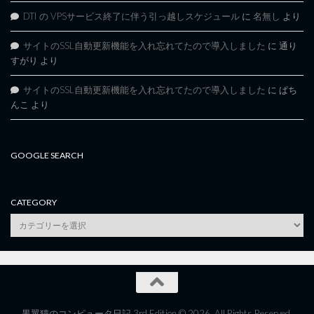
DTI の VPSサービス終了に伴う引っ越しスケジュール
に
名無し
より
サイトのSSL自動更新機能を入れ忘れてたので導入しました
に
通り
すがり
より
サイトのSSL自動更新機能を入れ忘れてたので導入しました
に
ぱち
んこ
より
GOOGLE SEARCH
CATEGORY
category
黒翼猫のコンピュータ日記 3rd Edition © 2026. All Rights Reserved.