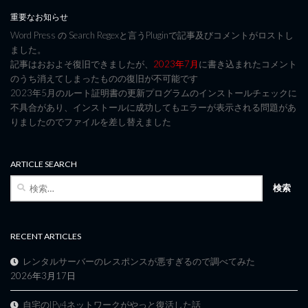
重要なお知らせ
Word Press の Search Regexと言うPluginで記事及びコメントがロストし
ました。
記事はおおよそ復旧できましたが、
2023年7月
に書き込まれたコメント
のうち消えてしまったものの復旧が不可能です
2023年5月のルート証明書の更新プログラムのインストールチェックに
不具合があり、インストールに成功してもエラーが表示される問題があ
りましたのでファイルを差し替えました
ARTICLE SEARCH
検
索:
RECENT ARTICLES
レンタルサーバーのレスポンスが悪すぎるので調べてみた
2026年3月17日
自宅のIPv4ネットワークがやっと復活した話