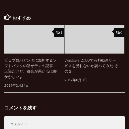
おすすめ
1
0
反日プロパガンダに加担するソ
Windows 2000で有料動画サー
フトバンクの話がデマの記事……
ビスを見れないか調べてみた そ
正論だけど、都合が悪い点は書
の２
かかないよ
2017年8月3日
2019年2月24日
コメントを残す
コメント
※