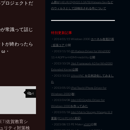
いプロジェクトだ
ム群が HEUR/QVM20.1.0A7B.Malware.Gen など
のウィルスとして誤検出される件について
のが常識って話じ
特別更新記事
・2014/01/15 Windows 2000
カーネル改造計画
ントが終わったら
/ 拡張コア
公開
・ω・
・2013/11/10
ATI Radeon Driver for Win2000
13.4 AGPFix+HDMI+mobility 公開
・2013/10/28
.Net Framework 4.0 for Win2000
Extended Kernel公開
・2013/10/22
Ultra VNC を日本語化してみまし
た
・2013/05/20
iPod Touch/iPhone Driver for
4
Windows 2000(改)
・2013/04/08
Intel HD Graphic Driver for
Windows 2000を作ってみた
・2013/01/18
Intel Matrix Storage Manager 8.9
更新(PCH/PCHM 対応)
NET(佐賀教育シ
・2023/08/15 PE Maker
v0.83
公開
キュリティ対策検