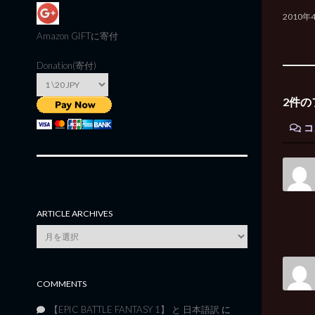
2010年
Amazon GIFT
に寄付
Donation(寄付)
2件の
コ
ARTICLE ARCHIVES
Article
Archives
COMMENTS
【EPIC BATTLE FANTASY 1】 と 日本語訳
に