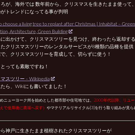
ころが、海外では 数年前から、クリスマスを生きたまま使って
のがトレンドになってる事が判明
 choose a living tree to replant after Christmas | Inhabitat – Green
tion, Architecture, Green Building
場に出かけて、クリスマスツリーを見つけ、終わったら返却す
きたクリスマスツリーのレンタルサービスが8種類の品種を提供
宅で、クリスマスツリーを育成して、切らずに使う！
 とっても素敵ですね！
スツリー – Wikipedia
たら、Wikiにも書いてました！
めニューヨーク州を始めとした都市部や住宅地では、
2000年代以降、リユ
えで使用後に農場へ戻す）
やマテリアルリサイクル[3]を行う取り組みが見ら
から神戸に生きたまま植樹されたクリスマスツリーが