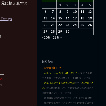
、元に植え直すと
1
2
3
4
5
6
7
8
9
10
11
12
13
14
15
16
17
18
19
 Design,
20
21
22
23
24
25
26
る
27
28
29
30
！
« 10月
12月 »
お知らせ
Blogのお知らせ
・
w2k.flxsrv.org を引っ越しました。
ファイルの
リクエストがあれば
コメント
を書いてください
ース
・
対応済みファイルについては
こちら
をご覧下さ
れ
い。
対応依頼を出して、それでも遅いものはここ
に直接コメントしてください
・原則毎日1本の記事アップしています|･ω･)ﾁﾗﾘ
・
私製セキュリティアップデートの解凍プログラ