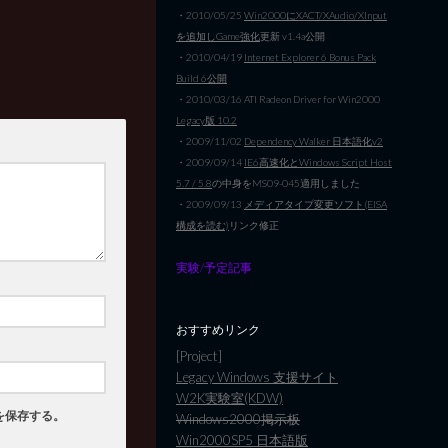
・2010/05/25
Win2000にXACT/XAudio/XInput
を追加しGame強化
更新 v1.4a公開
・2010/04/19
Internet Explorer 6 Bonus Pack
Build 6公開
・2010/03/16 ATI Radeon Driver for Win2000
Legacy版 10.2
・2009/11/02
Dependency Walker 日本語化v2
・2009/09/14
IE6高速化とWindows Script Host
5.7 / 5.8
の中身をMS09-045適用しました
・2009/09/13
メディアタイプ変更ソフト(EISA
構成を読む)
リンク修正
実験/予定記事
おすすめリンク
[Project]
Legacy Windows 支援サイト
W2K実験室(KDW)
を保存する。
Windows2000掲示板
Win2000SP5 日本語版