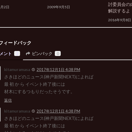
討委員会の
4月2日
2009年9月5日
解説するよ
2016年9月8日
フィードバック
メント
2
ピンバック
0
kitamuramasa
2017年12月1日 4:38 PM
さきほどのニュース(神戸新聞NEXT)によれば
最 初 か ら イベント終了後には
材木にするつもりだったそうです。
返信
kitamuramasa
2017年12月1日 4:38 PM
さきほどのニュース(神戸新聞NEXT)によれば
最 初 か ら イベント終了後には