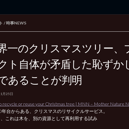
ト
/
時事NEWS
rd Edition
Windows 2000 tunes up blog
界一のクリスマスツリー、
クト自体が矛盾した恥ずか
であることが判明
11月25日
 recycle or reuse your Christmas tree | MNN – Mother Nature 
00年台からある、クリスマスのリサイクルサービス。
し、これは木を、別の資源として再利用する試み