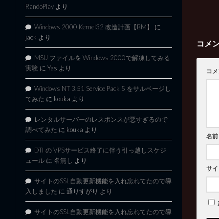
RandoPlay
より
Windows 2000 Kernel32 改造計画【BM】
に
jack
より
コメ
MSU ファイルを Windows 2000で解凍してみる
実験
に
Yas
より
コメ
Windows NT 3.51 Service Pack 5 をサルベージし
てみた
に
kouka
より
レンタルサーバーのレスポンスが悪すぎるので
調べてみた
に
kouka
より
名前
DTI の VPSサービス終了に伴う引っ越しスケジ
ュール
に
名無し
より
サイ
サイトのSSL自動更新機能を入れ忘れてたので導
入しました
に
通りすがり
より
サイトのSSL自動更新機能を入れ忘れてたので導