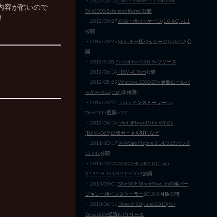
・2022/02/13
.Net Framework 3.5SP1 for
内容が酷いので
Win2000 Extended Kernel公開
！
・2012/09/27
XNA一括パッケージ(1.0-4.0) v1.1
公開
・2012/09/25
SlimDX一括パッケージ(2.0/4.0)
公
開
・2012/8/28
Ese Lolifox 0.3.8.9a リリース
・2012/06/16
KDW v0.96m
公開
・2012/05/29
Windows 2000 SP4 更新ロールパ
ッケージv2(r18)
(非推奨)
・2012/05/21
iTunes インストーラー for
Win2000
更新 v0.31
・2012/04/16
MediaPlayer10 for Win2k
(Build4069)拡張カーネル対応など
・2011/10/17
VMWare Playere 3.14/3.15パッチ
v3.14b
公開
・2011/04/23
AMD AHCI/RAID Driver
3.1.1548.155/3.2.1540.53
公開
・2010/09/01
SlimDXとDirectShowLibの複バー
ジョン一括インストーラー
2010/6月版公開
・2010/06/11
DirectX 9.0(June/2010) for
Win2000+拡張Kitリリース