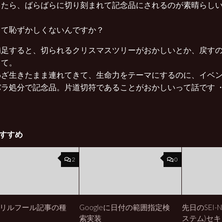
ったら、ばらばらに切り刻まれて記念品にされるのが素晴らし
て
てて恥ずかしくないんですか？
補足すると、切られるクリスマスツリーがおかしいとか、戻す
くて。
わざ生きたまま連れてきて、生命力をテーマにするのに、イベ
バラ処分で記念品。片道切符であることがおかしいって話です 
すすめ
2
0
リルフール記事の種
Googleに日付の範囲指定検
先日のSEI-
索実装
ステム)セ