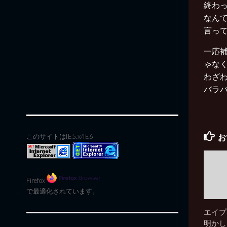
終わ
なん
言っ
一応
ゃな
わざ
バラ
お
このサイトはIE5.x/IE6
Firefox
で最適化されています。
エイプ
明かし