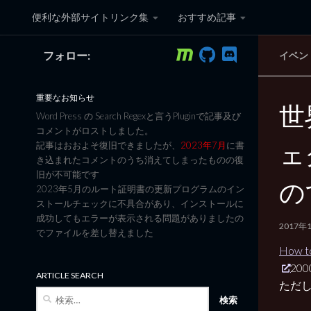
便利な外部サイトリンク集
おすすめ記事
コンテンツへスキップ
フォロー:
イベン
黒翼猫のコンピュータ日記 3
重要なお知らせ
世
Word Press の Search Regexと言うPluginで記事及び
コメントがロストしました。
ェ
記事はおおよそ復旧できましたが、
2023年7月
に書
き込まれたコメントのうち消えてしまったものの復
旧が不可能です
の
2023年5月のルート証明書の更新プログラムのイン
ストールチェックに不具合があり、インストールに
成功してもエラーが表示される問題がありましたの
2017年
でファイルを差し替えました
How to
20
ARTICLE SEARCH
ただ
検
索: