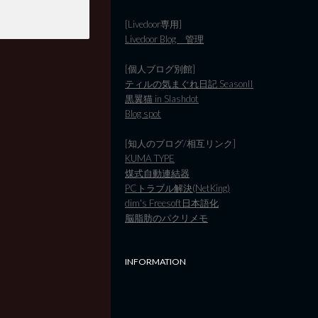
[Livedoor専用]
Livedoor Blog 管理
[個人ブログ別館]
ティルの気まぐれ日記 SeasonII
黒翼猫 in Slashdot
Blog spot
[知人のブログ/相互リンク]
KUMA TYPE
煤式自動連結器
PCトラブル解決(NetKing)
dim's Freesoft日本語化
脳脂肪のパクリメモ
INFORMATION