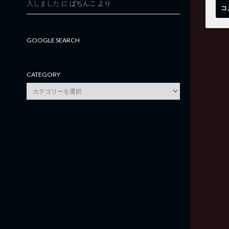
入しました
に
ぱちんこ
より
GOOGLE SEARCH
CATEGORY
category