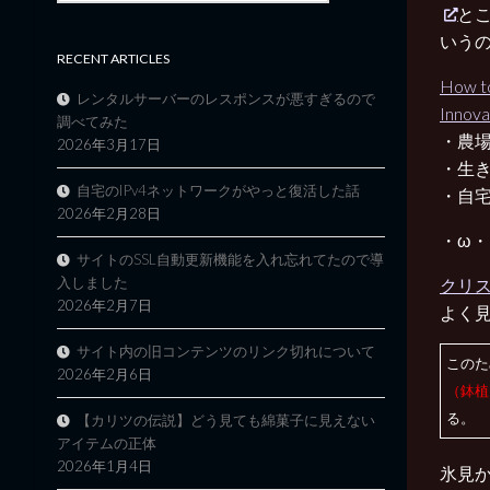
と
いう
RECENT ARTICLES
How to
レンタルサーバーのレスポンスが悪すぎるので
Innova
調べてみた
・農
2026年3月17日
・生
自宅のIPv4ネットワークがやっと復活した話
・自
2026年2月28日
・ω・
サイトのSSL自動更新機能を入れ忘れてたので導
入しました
クリスマ
2026年2月7日
よく見
サイト内の旧コンテンツのリンク切れについて
このた
2026年2月6日
（鉢植
る。
【カリツの伝説】どう見ても綿菓子に見えない
アイテムの正体
2026年1月4日
氷見