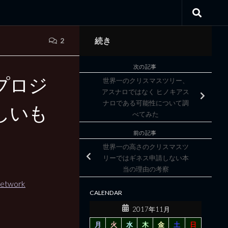
続き
2
次の記事
プロジ
世界一のクリスマスツリー、
アスナロではなく ヒノキアス
ナロである可能性について調
しいも
べてみた
前の記事
世界一の高さのクリスマスツ
リーではギネス申請しない本
当の理由の考察
Network
CALENDAR
2017年11月
月
火
水
木
金
土
日