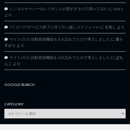
レンタルサーバーのレスポンスが悪すぎるので調べてみた
に
kouka
より
DTI の VPSサービス終了に伴う引っ越しスケジュール
に
名無し
より
サイトのSSL自動更新機能を入れ忘れてたので導入しました
に
通り
すがり
より
サイトのSSL自動更新機能を入れ忘れてたので導入しました
に
ぱち
んこ
より
GOOGLE SEARCH
CATEGORY
category