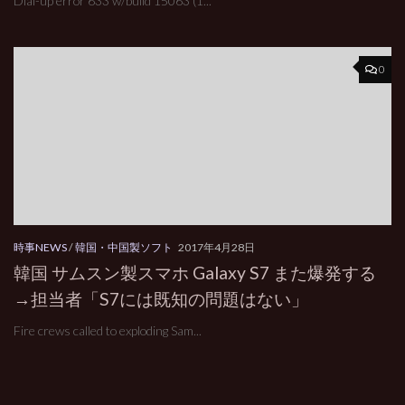
Dial-up error 633 w/build 15063 (1...
0
時事NEWS
/
韓国・中国製ソフト
2017年4月28日
韓国 サムスン製スマホ Galaxy S7 また爆発する
→担当者「S7には既知の問題はない」
Fire crews called to exploding Sam...