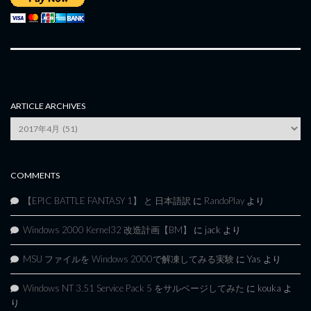
ARTICLE ARCHIVES
Article
Archives
COMMENTS
【EPIC BATTLE FANTASY 1】 と 日本語訳
に
RandoPlay
より
Windows 2000 Kernel32 改造計画【BM】
に
jack
より
MSU ファイルを Windows 2000で解凍してみる実験
に
Yas
より
Windows NT 3.51 Service Pack 5 をサルベージしてみた
に
kouka
よ
り