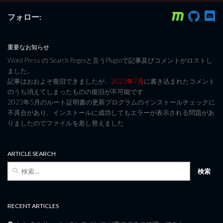
フォロー:
重要なお知らせ
Word Press の Search Regexと言うPluginで記事及びコメントがロストし
ました。
記事はおおよそ復旧できましたが、
2023年7月
に書き込まれたコメント
のうち消えてしまったものの復旧が不可能です
2023年5月のルート証明書の更新プログラムのインストールチェックに
不具合があり、インストールに成功してもエラーが表示される問題があ
りましたのでファイルを差し替えました
ARTICLE SEARCH
検
索:
RECENT ARTICLES