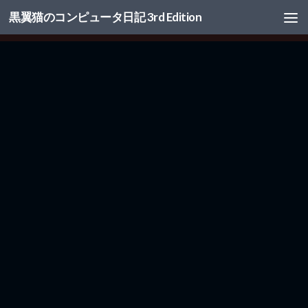
黒翼猫のコンピュータ日記 3rd Edition
コンテンツへスキップ