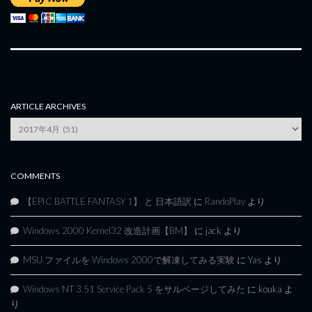
ARTICLE ARCHIVES
Article
Archives
COMMENTS
【EPIC BATTLE FANTASY 1】 と 日本語訳
に
RandoPlay
より
Windows 2000 Kernel32 改造計画【BM】
に
jack
より
MSU ファイルを Windows 2000で解凍してみる実験
に
Yas
より
Windows NT 3.51 Service Pack 5 をサルベージしてみた
に
kouka
よ
り