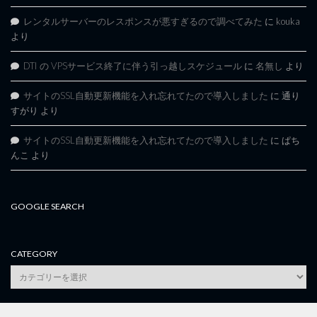
レンタルサーバーのレスポンスが悪すぎるので調べてみた
に
kouka
より
DTI の VPSサービス終了に伴う引っ越しスケジュール
に
名無し
より
サイトのSSL自動更新機能を入れ忘れてたので導入しました
に
通り
すがり
より
サイトのSSL自動更新機能を入れ忘れてたので導入しました
に
ぱち
んこ
より
GOOGLE SEARCH
CATEGORY
category