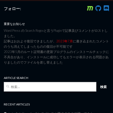
フォロー:
重要なお知らせ
Word Press の Search Regexと言うPluginで記事及びコメントがロストし
ました。
記事はおおよそ復旧できましたが、
2023年7月
に書き込まれたコメント
のうち消えてしまったものの復旧が不可能です
2023年5月のルート証明書の更新プログラムのインストールチェックに
不具合があり、インストールに成功してもエラーが表示される問題があ
りましたのでファイルを差し替えました
ARTICLE SEARCH
検
索:
RECENT ARTICLES