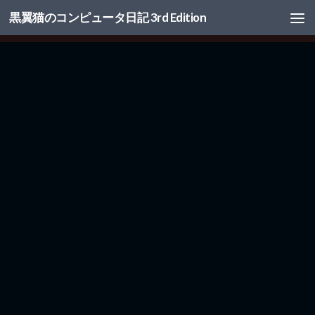
黒翼猫のコンピュータ日記 3rd Edition
コンテンツへスキップ