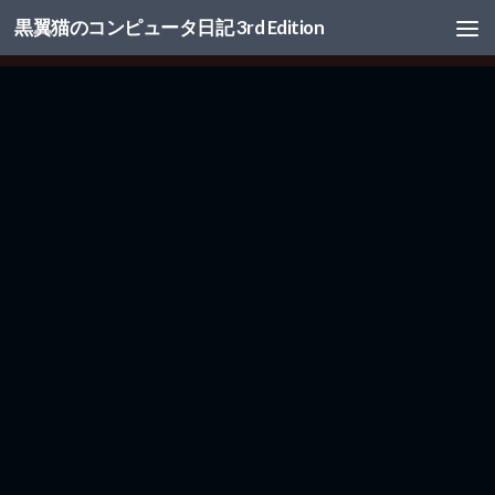
黒翼猫のコンピュータ日記 3rd Edition
コンテンツへスキップ