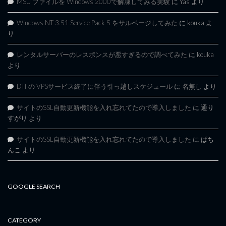
MSU ファイルを Windows 2000で解凍してみる実験
に
Yas
より
Windows NT 3.51 Service Pack 5 をサルベージしてみた
に
kouka
よ
り
レンタルサーバーのレスポンスが悪すぎるので調べてみた
に
kouka
より
DTI の VPSサービス終了に伴う引っ越しスケジュール
に
名無し
より
サイトのSSL自動更新機能を入れ忘れてたので導入しました
に
通り
すがり
より
サイトのSSL自動更新機能を入れ忘れてたので導入しました
に
ぱち
んこ
より
GOOGLE SEARCH
CATEGORY