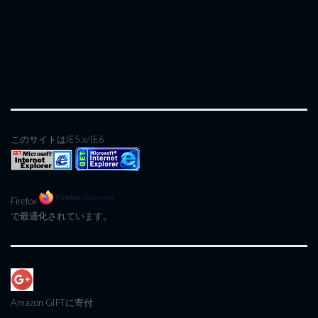
このサイトはIE5.x/IE6
Firefox
で最適化されています。
Amazon GIFT
に寄付