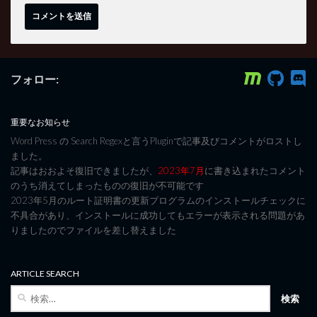
フォロー:
重要なお知らせ
Word Press の Search Regexと言うPluginで記事及びコメントがロストし
ました。
記事はおおよそ復旧できましたが、
2023年7月
に書き込まれたコメント
のうち消えてしまったものの復旧が不可能です
2023年5月のルート証明書の更新プログラムのインストールチェックに
不具合があり、インストールに成功してもエラーが表示される問題があ
りましたのでファイルを差し替えました
ARTICLE SEARCH
検
索: