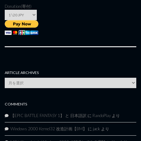
Donation(寄付)
ARTICLE ARCHIVES
Article
Archives
COMMENTS
【EPIC BATTLE FANTASY 1】 と 日本語訳
に
RandoPlay
より
Windows 2000 Kernel32 改造計画【BM】
に
jack
より