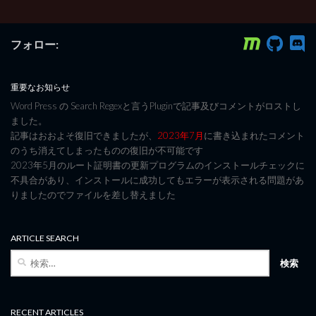
フォロー:
重要なお知らせ
Word Press の Search Regexと言うPluginで記事及びコメントがロストし
ました。
記事はおおよそ復旧できましたが、
2023年7月
に書き込まれたコメント
のうち消えてしまったものの復旧が不可能です
2023年5月のルート証明書の更新プログラムのインストールチェックに
不具合があり、インストールに成功してもエラーが表示される問題があ
りましたのでファイルを差し替えました
ARTICLE SEARCH
検
索:
RECENT ARTICLES