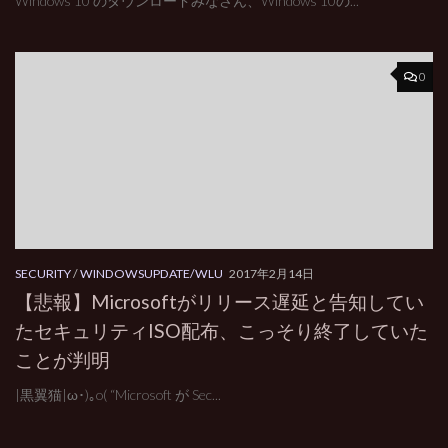
Windows 10 のダウンロードみなさん、Windows 10の...
0
SECURITY
/
WINDOWSUPDATE/WLU
2017年2月14日
【悲報】Microsoftがリリース遅延と告知してい
たセキュリティISO配布、こっそり終了していた
ことが判明
|黒翼猫|ω･)｡o( “Microsoft が Sec...