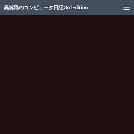
黒翼猫のコンピュータ日記 3rd Edition
コンテンツへスキップ