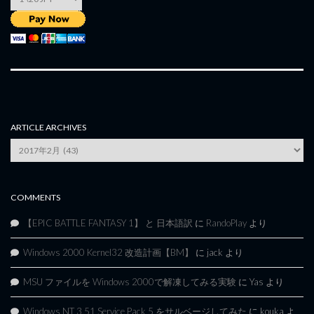
ARTICLE ARCHIVES
Article
Archives
COMMENTS
【EPIC BATTLE FANTASY 1】 と 日本語訳
に
RandoPlay
より
Windows 2000 Kernel32 改造計画【BM】
に
jack
より
MSU ファイルを Windows 2000で解凍してみる実験
に
Yas
より
Windows NT 3.51 Service Pack 5 をサルベージしてみた
に
kouka
よ