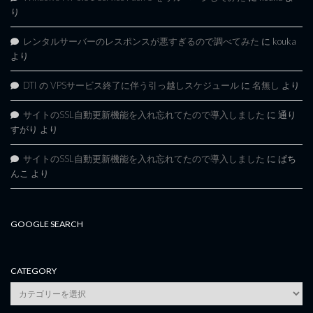
り
レンタルサーバーのレスポンスが悪すぎるので調べてみた
に
kouka
より
DTI の VPSサービス終了に伴う引っ越しスケジュール
に
名無し
より
サイトのSSL自動更新機能を入れ忘れてたので導入しました
に
通り
すがり
より
サイトのSSL自動更新機能を入れ忘れてたので導入しました
に
ぱち
んこ
より
GOOGLE SEARCH
CATEGORY
category