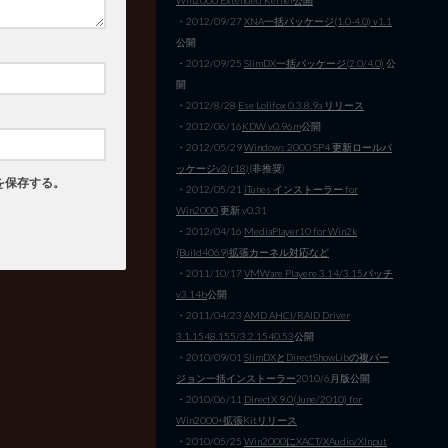
・2012/09/27
XNA一括パッケージ(1.0-4.0) v1.1
公開
・2012/09/25
SlimDX一括パッケージ(2.0/4.0)
公
開
・2012/8/28
Ese Lolifox 0.3.8.9a リリース
・2012/06/16
KDW v0.96m
公開
・2012/05/29
Windows 2000 SP4 更新ロールパ
ッケージv2(r18)
(非推奨)
を保存する。
・2012/05/21
iTunes インストーラー for
Win2000
更新 v0.31
・2012/04/16
MediaPlayer10 for Win2k
(Build4069)拡張カーネル対応など
・2011/10/17
VMWare Playere 3.14/3.15パッチ
v3.14b
公開
・2011/04/23
AMD AHCI/RAID Driver
3.1.1548.155/3.2.1540.53
公開
・2010/09/01
SlimDXとDirectShowLibの複バー
ジョン一括インストーラー
2010/6月版公開
・2010/06/11
DirectX 9.0(June/2010) for
Win2000+拡張Kitリリース
・2010/05/25
Win2000にXACT/XAudio/XInput