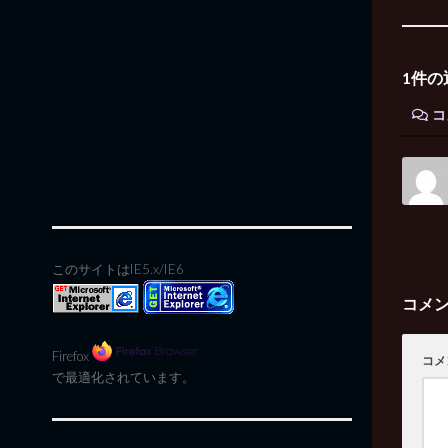
1件の
コ
このサイトはIE5.x/IE6
コメ
Firefox
コメ
で最適化されています。