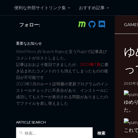
便利な外部サイトリンク集
おすすめ記事
コンテンツへスキップ
フォロー:
GAME
黒翼猫のコンピュータ日記 3
重要なお知らせ
ゆ
Word Press の Search Regexと言うPluginで記事及び
コメントがロストしました。
っ
記事はおおよそ復旧できましたが、
2023年7月
に書
き込まれたコメントのうち消えてしまったものの復
旧が不可能です
2015年
2023年5月のルート証明書の更新プログラムのイン
ストールチェックに不具合があり、インストールに
成功してもエラーが表示される問題がありましたの
ゆめ
でファイルを差し替えました
た。
ARTICLE SEARCH
これ
検
索: