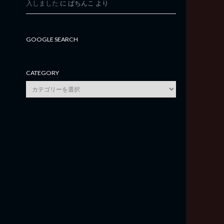
入しました
に
ぱちんこ
より
GOOGLE SEARCH
CATEGORY
category