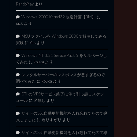
RandoPlay
より
Windows 2000 Kernel32 改造計画【BM】
に
jack
より
MSU ファイルを Windows 2000で解凍してみる
実験
に
Yas
より
Windows NT 3.51 Service Pack 5 をサルベージし
てみた
に
kouka
より
レンタルサーバーのレスポンスが悪すぎるので
調べてみた
に
kouka
より
DTI の VPSサービス終了に伴う引っ越しスケジ
ュール
に
名無し
より
サイトのSSL自動更新機能を入れ忘れてたので導
入しました
に
通りすがり
より
サイトのSSL自動更新機能を入れ忘れてたので導