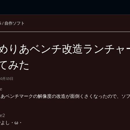
S
/
自作ソフト
rd Edition
Windows 2000 tunes up blog
めりあベンチ改造ランチャ
てみた
10月15日
りあベンチマークの解像度の改造が面倒くさくなったので、ソ
でよし・ω・