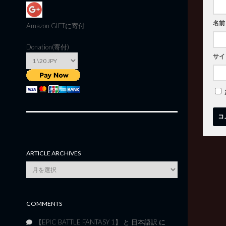
名前
Amazon GIFT
に寄付
Donation(寄付)
サイ
ARTICLE ARCHIVES
Article
Archives
COMMENTS
【EPIC BATTLE FANTASY 1】 と 日本語訳
に