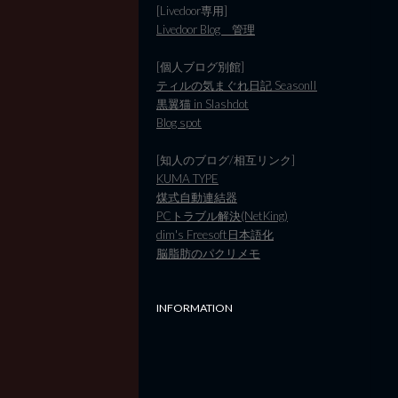
[Livedoor専用]
Livedoor Blog 管理
[個人ブログ別館]
ティルの気まぐれ日記 SeasonII
黒翼猫 in Slashdot
Blog spot
[知人のブログ/相互リンク]
KUMA TYPE
煤式自動連結器
PCトラブル解決(NetKing)
dim's Freesoft日本語化
脳脂肪のパクリメモ
INFORMATION