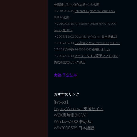
を追加しGame強化
更新 v1.4a公開
・2010/04/19
Internet Explorer 6 Bonus Pack
Build 6公開
・2010/03/16 ATI Radeon Driver for Win2000
Legacy版 10.2
・2009/11/02
Dependency Walker 日本語化v2
・2009/09/14
IE6高速化とWindows Script Host
5.7 / 5.8
の中身をMS09-045適用しました
・2009/09/13
メディアタイプ変更ソフト(EISA
構成を読む)
リンク修正
実験/予定記事
おすすめリンク
[Project]
Legacy Windows 支援サイト
W2K実験室(KDW)
Windows2000掲示板
Win2000SP5 日本語版