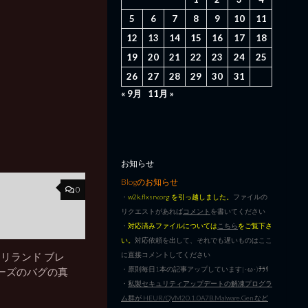
5
6
7
8
9
10
11
12
13
14
15
16
17
18
19
20
21
22
23
24
25
26
27
28
29
30
31
« 9月
11月 »
お知らせ
Blogのお知らせ
0
・
w2k.flxsrv.org を引っ越しました。
ファイルの
リクエストがあれば
コメント
を書いてください
・
対応済みファイルについては
こちら
をご覧下さ
い。
対応依頼を出して、それでも遅いものはここ
に直接コメントしてください
ドリランド ブレ
・原則毎日1本の記事アップしています|･ω･)ﾁﾗﾘ
ーズのバグの真
・
私製セキュリティアップデートの解凍プログラ
ム群が HEUR/QVM20.1.0A7B.Malware.Gen など