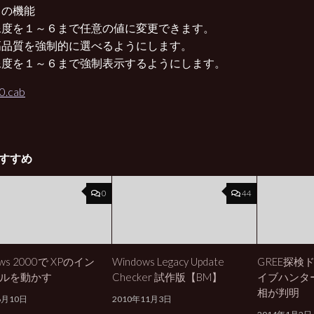
トの機能
像度を１～６まで任意の値に変更できます。
高品質を強制的に選べるようにします。
像度を１～６まで強制表示するようにします。
0.cab
すすめ
0
44
ows 2000で XPのイン
Windows Legacy Update
GREE探検
ルを動かす
Checker 試作版【BM】
イブハンタ
相が判明
6月10日
2010年11月3日