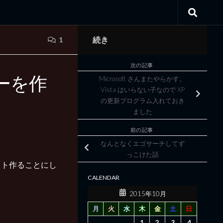
続き
1
次の記事
ーを作
Microsoft さんまたやらかす。
Vista はいらない子なので XP
の更新プログラム入れておき
ました
前の記事
なんとなくエゴサーチしてず
っこけた話
フト作ることにし
CALENDAR
2015年10月
月
火
水
木
金
土
日
1
2
3
4