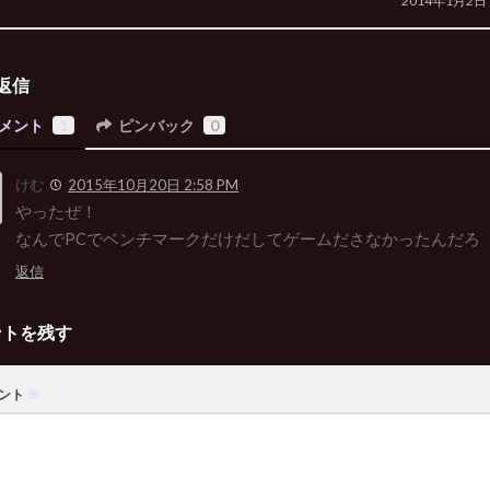
2014年1月2日
返信
メント
1
ピンバック
0
けむ
2015年10月20日 2:58 PM
やったぜ！
なんでPCでベンチマークだけだしてゲームださなかったんだろ
返信
ントを残す
ント
※