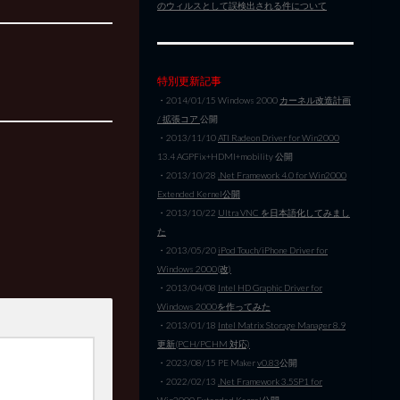
のウィルスとして誤検出される件について
特別更新記事
・2014/01/15 Windows 2000
カーネル改造計画
/ 拡張コア
公開
・2013/11/10
ATI Radeon Driver for Win2000
13.4 AGPFix+HDMI+mobility 公開
・2013/10/28
.Net Framework 4.0 for Win2000
Extended Kernel公開
・2013/10/22
Ultra VNC を日本語化してみまし
た
・2013/05/20
iPod Touch/iPhone Driver for
Windows 2000(改)
・2013/04/08
Intel HD Graphic Driver for
Windows 2000を作ってみた
・2013/01/18
Intel Matrix Storage Manager 8.9
更新(PCH/PCHM 対応)
・2023/08/15 PE Maker
v0.83
公開
・2022/02/13
.Net Framework 3.5SP1 for
Win2000 Extended Kernel公開