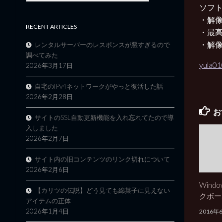
ソフ
・解
RECENT ARTICLES
・最
・解
レンタルサーバーのレスポンスが悪すぎるので
調べてみた
yula01
2026年3月17日
自宅のIPv4ネットワークがやっと復活した話
2026年2月28日
お
サイトのSSL自動更新機能を入れ忘れてたので導
入しました
2026年2月7日
サイト内の旧コンテンツのリンク切れについて
2026年2月6日
Wind
【カリツの伝説】どう見ても綿菓子に見えない
クボー
アイテムの正体
2026年1月4日
2016年