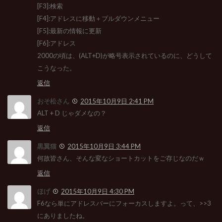
[F3]:検索
[F4]:アドレスに移動＋プルダウンメニュー
[F5]:最新の情報に更新
[F6]:アドレス
2000の頃は、(ALT+D)が略号表示されているのに、どうして
こうなった。
返信
おそ松さん
2015年10月9日 2:41 PM
ALT + D じゃダメなの？
返信
黒翼猫
2015年10月9日 3:44 PM
何故皆さん、そんな変なショートカットをご存じなのだｗ
返信
ほげ
2015年10月9日 4:30 PM
F6なら単にアドレスバーにフォーカスしますよ。って、>>3
にありましたね。