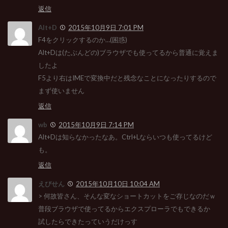
返信
Alt+D
2015年10月9日 7:01 PM
F4をクリックするのか…(困惑)
Alt+Dは(たぶんどの)ブラウザでも使ってるから普通に覚えま
したよ
F5より右はIMEで変換中だと残念なことになったりするので
まず使いません
返信
wb
2015年10月9日 7:14 PM
Alt+Dは知らなかったなあ。Ctrl+Lならいつも使ってるけど
も。
返信
えびせん
2015年10月10日 10:04 AM
> 何故皆さん、そんな変なショートカットをご存じなのだｗ
普段ブラウザで使ってるからエクスプローラでもできるか
試したらできたっていうだけっす