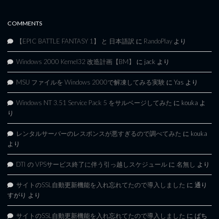
COMMENTS
【EPIC BATTLE FANTASY 1】 と 日本語訳
に
RandoPlay
より
Windows 2000 Kernel32 改造計画【BM】
に
jack
より
MSU ファイルを Windows 2000で解凍してみる実験
に
Yas
より
Windows NT 3.51 Service Pack 5 をサルベージしてみた
に
kouka
よ
り
レンタルサーバーのレスポンスが悪すぎるので調べてみた
に
kouka
より
DTI の VPSサービス終了に伴う引っ越しスケジュール
に
名無し
より
サイトのSSL自動更新機能を入れ忘れてたので導入しました
に
通り
すがり
より
サイトのSSL自動更新機能を入れ忘れてたので導入しました
に
ぱち