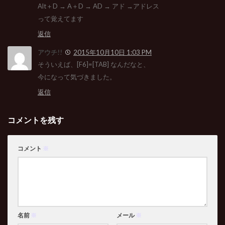
Alt＋D → A＋D → AD → アド →アドレス
って覚えてます
返信
アウチ!!
2015年10月10日 1:03 PM
そういえば、[F6]=[TAB] なんだなと、
今になって気づきました。
返信
コメントを残す
コメント
※
名前
※
メール
※