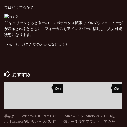
ではどうするか？
F4をクリックすると単一のコンボボックス拡張でプルダウンメニューが
が表示されるとともに、フォーカスもアドレスバーに移動し、入力可能
状態になります。
|・ω・) 。o (こんなのわかんないよ！)
おすすめ
1
0
手抜きOS Windows 10 Part182
Win7 AIK を Windows 2000+拡
/ dllhost.exeがいろいろヤバい件
張カーネルでマウントしてみた