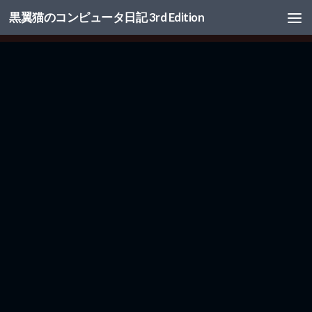
黒翼猫のコンピュータ日記 3rd Edition
コンテンツへスキップ