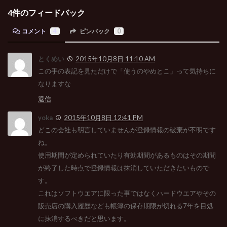
4件のフィードバック
コメント
4
ピンバック
0
とくめい
2015年10月8日 11:10 AM
この手の表記を見ただけで「使うのやめとこ」って気持ちに
なりますな
返信
yoka
2015年10月8日 12:41 PM
どこの会社も明言していませんが登録情報の破棄が不明です
ね。
使用期間が定められていたり有効期間があるものはその期間
が終了した時点で登録情報は抹消していただきたいもので
す。
これはソフトウエアに限った事ではなくハードウエアやその
販売店の購入履歴なども帳簿の保存期限が切れる7年を目処
に抹消するべきだと思います。