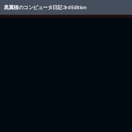
黒翼猫のコンピュータ日記 3rd Edition
コンテンツへスキップ