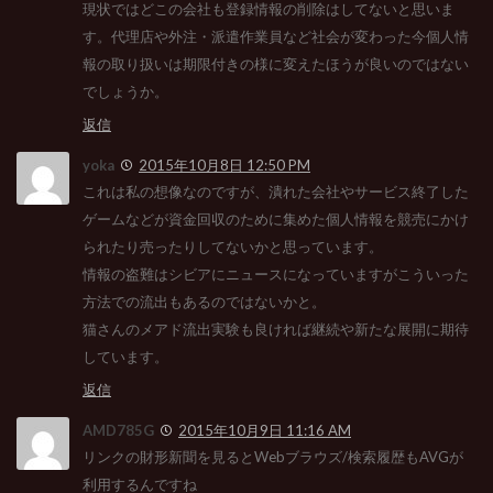
現状ではどこの会社も登録情報の削除はしてないと思いま
す。代理店や外注・派遣作業員など社会が変わった今個人情
報の取り扱いは期限付きの様に変えたほうが良いのではない
でしょうか。
返信
yoka
2015年10月8日 12:50 PM
これは私の想像なのですが、潰れた会社やサービス終了した
ゲームなどが資金回収のために集めた個人情報を競売にかけ
られたり売ったりしてないかと思っています。
情報の盗難はシビアにニュースになっていますがこういった
方法での流出もあるのではないかと。
猫さんのメアド流出実験も良ければ継続や新たな展開に期待
しています。
返信
AMD785G
2015年10月9日 11:16 AM
リンクの財形新聞を見るとWebブラウズ/検索履歴もAVGが
利用するんですね