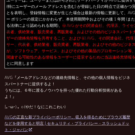
ユーザーは、ユーザーまたは許可されたサードパーティが AVG に提供す
(特にユーザーのメール アドレスを含む) が登録した日の時点で正確かつ
とを表明し、登録情報に変更が生じた場合は最新の情報に更新して、AVG
ー ポリシーの規定にかかわらず、本使用期間中およびその後 1 年間 (ま
る法律により認められる期間)、
(i) AVG がその関連会社、代理店、ライ
表者、供給業者、販売業者、再販業者、およびその他のビジネス パート
ザーの連絡先情報を共有すること、および (ii) AVG、その関連会社、代
サー、代表者、供給業者、販売業者、再販業者、およびその他のビジネス
が、ソフトウェア、サービス、およびその他の製品のプロモーション等
関連する可能性のある情報をユーザーに提示するために当該連絡先情報
とに同意します
AVG『メールアドレスなどの連絡先情報と、その他の個人情報をビジネ
スパートナーに提供するよ！
うちには、６年に渡るノウハウを持った優れた行動分析技術がある
よ！』
|｡･ω･) 。o (やだ！なにこれこわい)
AVGの正直な新プライバシーポリシー、収入を得るためにブラウズ履歴
などを使用すると明言 | セキュリティ・プライバシー – スラッシュドッ
ト・ジャパン