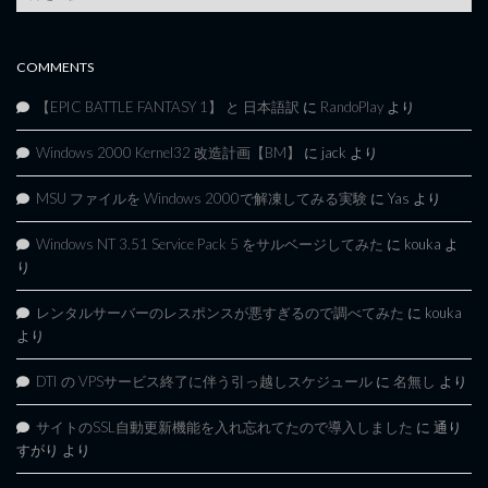
Archives
COMMENTS
【EPIC BATTLE FANTASY 1】 と 日本語訳
に
RandoPlay
より
Windows 2000 Kernel32 改造計画【BM】
に
jack
より
MSU ファイルを Windows 2000で解凍してみる実験
に
Yas
より
Windows NT 3.51 Service Pack 5 をサルベージしてみた
に
kouka
よ
り
レンタルサーバーのレスポンスが悪すぎるので調べてみた
に
kouka
より
DTI の VPSサービス終了に伴う引っ越しスケジュール
に
名無し
より
サイトのSSL自動更新機能を入れ忘れてたので導入しました
に
通り
すがり
より