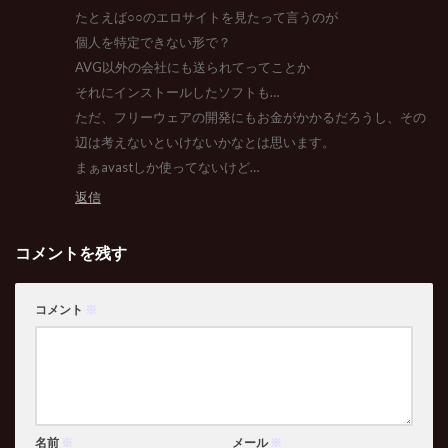
たとえば○○のエロサイトを見たって言うのが
個人を特定できない形で？
AVG以外の会社にも送られてってことか
それにインストールしたソフトも…
ただ、フリーウェアの開発にもお金がかかるだろうし、その
辺は考えないといけないかなとは思います。
まぁavastしか使ってないけど…
返信
コメントを残す
コメント
※
名前
※
メール
※