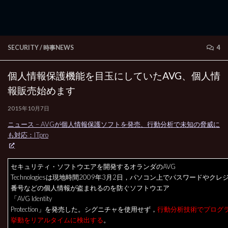
SECURITY
/
時事NEWS
4
個人情報保護機能を目玉にしていたAVG、個人情
報販売始めます
2015年10月7日
ニュース – AVGが個人情報保護ソフトを発売、行動分析で未知の脅威に
も対応：ITpro
セキュリティ・ソフトウエアを開発するオランダのAVG
Technologiesは現地時間2009年3月2日，パソコン上でパスワードやク
番号などの個人情報が盗まれるのを防ぐソフトウエア
「AVG Identity
Protection」を発売した。シグニチャを使用せず，
行動分析技術でプログ
挙動をリアルタイムに検出する
。