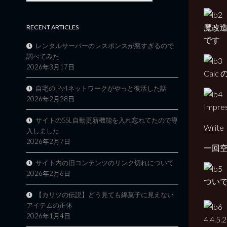
魔改造
RECENT ARTICLES
です
レンタルサーバーのレスポンスが悪すぎるので
調べてみた
2026年3月17日
Cal
自宅のIPv4ネットワークがやっと復活した話
2026年2月28日
Imp
サイトのSSL自動更新機能を入れ忘れてたので導
Wri
入しました
2026年2月7日
一回
サイト内の旧コンテンツのリンク切れについて
2026年2月6日
つい
【カリツの伝説】どう見ても綿菓子に見えない
アイテムの正体
2026年1月4日
4.4