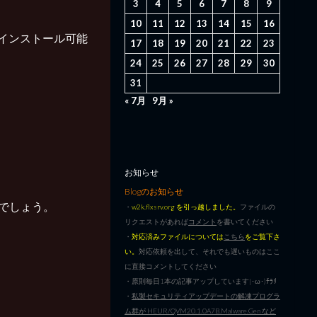
3
4
5
6
7
8
9
10
11
12
13
14
15
16
けでインストール可能
17
18
19
20
21
22
23
24
25
26
27
28
29
30
31
« 7月
9月 »
お知らせ
Blogのお知らせ
でしょう。
・
w2k.flxsrv.org を引っ越しました。
ファイルの
リクエストがあれば
コメント
を書いてください
・
対応済みファイルについては
こちら
をご覧下さ
い。
対応依頼を出して、それでも遅いものはここ
に直接コメントしてください
・原則毎日1本の記事アップしています|･ω･)ﾁﾗﾘ
・
私製セキュリティアップデートの解凍プログラ
ム群が HEUR/QVM20.1.0A7B.Malware.Gen など