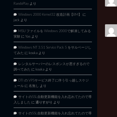
RandoPlay
より
Windows 2000 Kernel32 改造計画【BM】
に
jack
より
MSU ファイルを Windows 2000で解凍してみる
実験
に
Yas
より
Windows NT 3.51 Service Pack 5 をサルベージし
てみた
に
kouka
より
レンタルサーバーのレスポンスが悪すぎるので
調べてみた
に
kouka
より
DTI の VPSサービス終了に伴う引っ越しスケジ
ュール
に
名無し
より
サイトのSSL自動更新機能を入れ忘れてたので導
入しました
に
通りすがり
より
サイトのSSL自動更新機能を入れ忘れてたので導