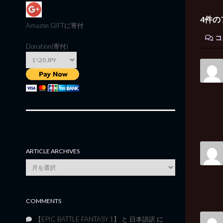
4件の
Amazon GIFT
に寄付
コ
Donation(寄付)
ARTICLE ARCHIVES
Article
Archives
COMMENTS
【EPIC BATTLE FANTASY 1】 と 日本語訳
に