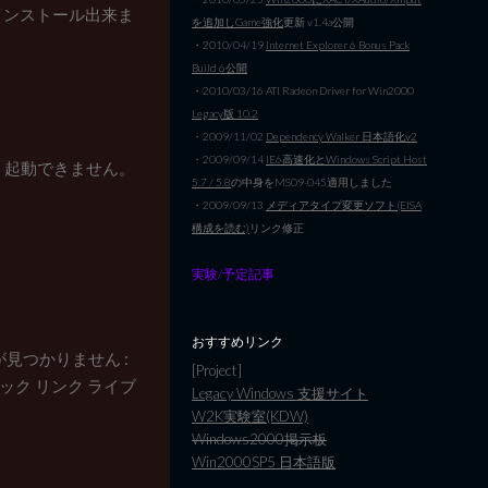
同様にインストール出来ま
を追加しGame強化
更新 v1.4a公開
・2010/04/19
Internet Explorer 6 Bonus Pack
Build 6公開
・2010/03/16 ATI Radeon Driver for Win2000
Legacy版 10.2
・2009/11/02
Dependency Walker 日本語化v2
・2009/09/14
IE6高速化とWindows Script Host
たが、起動できません。
5.7 / 5.8
の中身をMS09-045適用しました
・2009/09/13
メディアタイプ変更ソフト(EISA
構成を読む)
リンク修正
実験/予定記事
おすすめリンク
トが見つかりません :
[Project]
ナミック リンク ライブ
Legacy Windows 支援サイト
W2K実験室(KDW)
Windows2000掲示板
Win2000SP5 日本語版