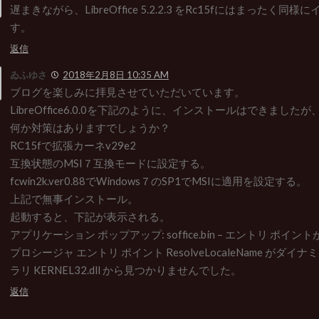
遅まきながら、LibreOffice 5.2.2.3 をRc15fにはまったく
す。
返信
ゐふゆさ
2018年2月8日 10:35 AM
ブログを楽しみに拝見させていただいています。
LibreOffice6.0.0を下記のように、インストールはできまし
何か対策はありますでしょうか？
RC15fで拡張カーネv29e2
互換状態のMSI７互換モードに設定する。
fcwin2k.ver0.88でWindows７のSP1でMSIに適用を設定する。
上記で無事インストール。
起動すると、下記が表示される。
アプリケーション ポップアップ: soffice.bin – エントリ ポイン
プロシージャ エントリ ポイント ResolveLocaleName がダイ
ラリ KERNEL32.dll から見つかりませんでした。
返信