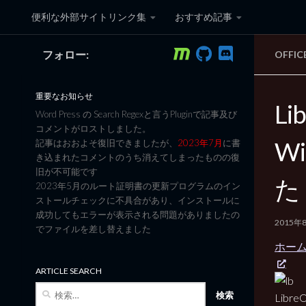
便利な外部サイトリンク集
おすすめ記事
コンテンツへスキップ
フォロー:
OFFI
黒翼猫のコンピュータ日記 3
重要なお知らせ
Li
Word Press の Search Regexと言うPluginで記事及び
コメントがロストしました。
W
記事はおおよそ復旧できましたが、
2023年7月
に書
き込まれたコメントのうち消えてしまったものの復
旧が不可能です
た
2023年5月のルート証明書の更新プログラムのイン
ストールチェックに不具合があり、インストールに
成功してもエラーが表示される問題がありましたの
2015年
でファイルを差し替えました
ホーム 
ARTICLE SEARCH
検
Libr
索: