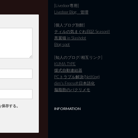
[Livedoor専用]
Livedoor Blog 管理
[個人ブログ別館]
ティルの気まぐれ日記 SeasonII
黒翼猫 in Slashdot
Blog spot
[知人のブログ/相互リンク]
KUMA TYPE
煤式自動連結器
PCトラブル解決(NetKing)
dim's Freesoft日本語化
脳脂肪のパクリメモ
を保存する。
INFORMATION