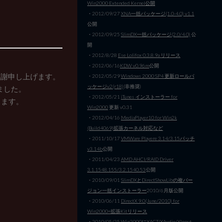
Win2000 Extended Kernel公開
・2012/09/27
XNA一括パッケージ(1.0-4.0) v1.1
公開
・2012/09/25
SlimDX一括パッケージ(2.0/4.0)
公
開
・2012/8/28
Ese Lolifox 0.3.8.9a リリース
・2012/06/16
KDW v0.96m
公開
感謝申し上げます。
・2012/05/29
Windows 2000 SP4 更新ロールパ
ッケージv2(r18)
(非推奨)
ました。
・2012/05/21
iTunes インストーラー for
きます。
Win2000
更新 v0.31
・2012/04/16
MediaPlayer10 for Win2k
(Build4069)拡張カーネル対応など
・2011/10/17
VMWare Playere 3.14/3.15パッチ
v3.14b
公開
・2011/04/23
AMD AHCI/RAID Driver
3.1.1548.155/3.2.1540.53
公開
・2010/09/01
SlimDXとDirectShowLibの複バー
ジョン一括インストーラー
2010/6月版公開
・2010/06/11
DirectX 9.0(June/2010) for
Win2000+拡張Kitリリース
・2010/05/25
Win2000にXACT/XAudio/XInput