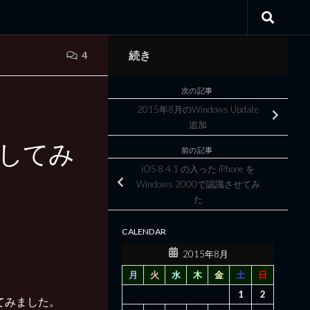
続き
4
次の記事
2015年8月のWindows Update
追加
ルしてみ
前の記事
iOS 8.4.1 の入った iPhone を
Windows 2000で認識させてみ
た
CALENDAR
2015年8月
月
火
水
木
金
土
日
1
2
ールしてみました。