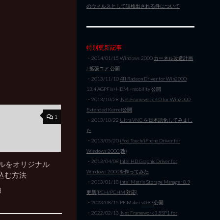
のウィルスとして誤検出される件について
特別更新記事
・2014/01/15 Windows 2000
カーネル改造計画
/ 拡張コア
公開
・2013/11/10
ATI Radeon Driver for Win2000
13.4 AGPFix+HDMI+mobility 公開
・2013/10/28
.Net Framework 4.0 for Win2000
Extended Kernel公開
1
・2013/10/22
Ultra VNC を日本語化してみまし
た
・2013/05/20
iPod Touch/iPhone Driver for
Windows 2000(改)
・2013/04/08
Intel HD Graphic Driver for
イルをオリジナル
Windows 2000を作ってみた
込む方法
・2013/01/18
Intel Matrix Storage Manager 8.9
日
更新(PCH/PCHM 対応)
・2023/08/15 PE Maker
v0.83
公開
・2022/02/13
.Net Framework 3.5SP1 for