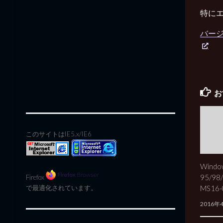
特に
バー
お
このサイトはIE5.x/IE6
Windo
95/98
Firefox
で最適化されています。
MS16
2016年