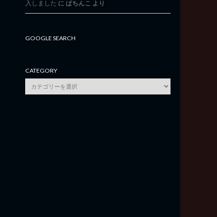
入しました
に
ぱちんこ
より
GOOGLE SEARCH
CATEGORY
category