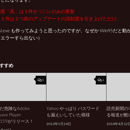
度「高」は１件が 1.0.2a のみの更新
う１件は２つ前のアップデートの深刻度を引き上げただけ。
nssl.exe も作ってみようと思ったのですが、なぜか Win95だ
（エラーすら出ない）
すすめ
0
4
だ危険なAdobe
Yahoo やっぱり パスワード
読売新聞のO
ave Player
も漏えいしていた模様
る報道が酷
.9.159がリリース！
2013年5月24日
2014年4月12