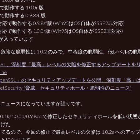
5で動作する 1.0.0r 版
5で動作する 0.9.8zf 版
対応で動作する 0.9.8zf版 (Win95はOS自体が SSE2非対応)
対応で動作する 1.0.0r版 (Win95はOS自体が SSE2非対応)
が入っています
危険な脆弱性は 1.0.2 のみで、中程度の脆弱性、低レベルの
nSSL、深刻度「最高」レベルの欠陥を修正するアップデートを
ine
penSSL」のセキュリティアップデートを公開、深刻度「高」は2
nNetSecurity (脅威、セキュリティホール・脆弱性のニュース)
なニュースになっていますが誤りです。
1.0.1k/1.0.0p/0.9.8zd で修正したセキュリティホールを低
上げた
てるので、今回の修正で最高レベルの欠陥は 1.0.2a へのア
ことになります。