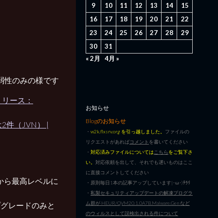
9
10
11
12
13
14
15
16
17
18
19
20
21
22
23
24
25
26
27
28
29
30
31
« 2月
4月 »
脆弱性のみの様です
リリース：
お知らせ
Blogのお知らせ
件（JVN） |
・
w2k.flxsrv.org を引っ越しました。
ファイルの
リクエストがあれば
コメント
を書いてください
・
対応済みファイルについては
こちら
をご覧下さ
い。
対応依頼を出して、それでも遅いものはここ
に直接コメントしてください
い状態から最高レベルに
・原則毎日1本の記事アップしています|･ω･)ﾁﾗﾘ
・
私製セキュリティアップデートの解凍プログラ
ム群が HEUR/QVM20.1.0A7B.Malware.Gen など
ップグレードのみと
のウィルスとして誤検出される件について