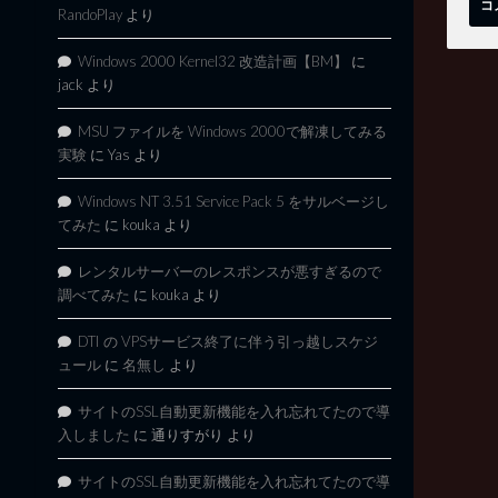
RandoPlay
より
Windows 2000 Kernel32 改造計画【BM】
に
jack
より
MSU ファイルを Windows 2000で解凍してみる
実験
に
Yas
より
Windows NT 3.51 Service Pack 5 をサルベージし
てみた
に
kouka
より
レンタルサーバーのレスポンスが悪すぎるので
調べてみた
に
kouka
より
DTI の VPSサービス終了に伴う引っ越しスケジ
ュール
に
名無し
より
サイトのSSL自動更新機能を入れ忘れてたので導
入しました
に
通りすがり
より
サイトのSSL自動更新機能を入れ忘れてたので導