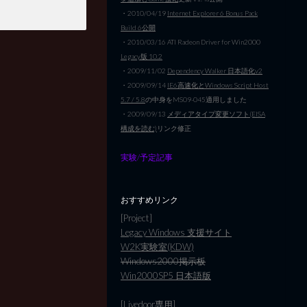
・2010/04/19
Internet Explorer 6 Bonus Pack
Build 6公開
・2010/03/16 ATI Radeon Driver for Win2000
Legacy版 10.2
・2009/11/02
Dependency Walker 日本語化v2
・2009/09/14
IE6高速化とWindows Script Host
5.7 / 5.8
の中身をMS09-045適用しました
・2009/09/13
メディアタイプ変更ソフト(EISA
構成を読む)
リンク修正
実験/予定記事
おすすめリンク
[Project]
Legacy Windows 支援サイト
W2K実験室(KDW)
Windows2000掲示板
Win2000SP5 日本語版
[Livedoor専用]