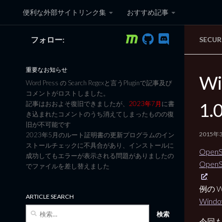
便利な外部サイトリンク集
おすすめ記事
コンテンツへスキップ
フォロー:
SECUR
黒翼猫のコンピュータ日記 3
重要なお知らせ
Wi
Word Press の Search Regexと言うPluginで記事及び
コメントがロストしました。
1.
記事はおおよそ復旧できましたが、
2023年7月
に書
き込まれたコメントのうち消えてしまったものの復
旧が不可能です
2015年
2023年5月のルート証明書の更新プログラムのイン
ストールチェックに不具合があり、インストールに
OpenSS
成功してもエラーが表示される問題がありましたの
OpenSS
でファイルを差し替えました
例の 
ARTICLE SEARCH
Win
検
索:
今回も 