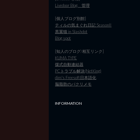
Livedoor Blog 管理
[個人ブログ別館]
ティルの気まぐれ日記 SeasonII
黒翼猫 in Slashdot
Blog spot
[知人のブログ/相互リンク]
KUMA TYPE
煤式自動連結器
PCトラブル解決(NetKing)
dim's Freesoft日本語化
脳脂肪のパクリメモ
INFORMATION