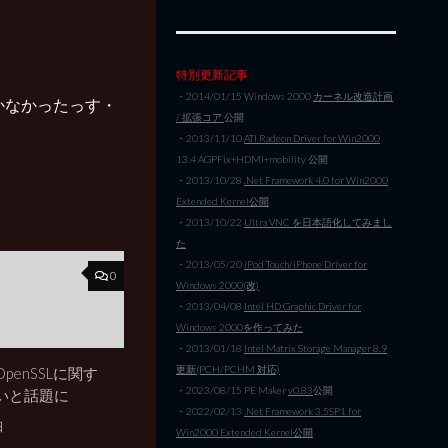
特別更新記事
・2014/01/15 Windows 2000
カーネル改造計画
と動かなかったっす・
/ 拡張コア
公開
・2013/11/10
ATI Radeon Driver for Win2000
13.4 AGPFix+HDMI+mobility 公開
・2013/10/28
.Net Framework 4.0 for Win2000
Extended Kernel公開
・2013/10/22
Ultra VNC を日本語化してみまし
た
・2013/05/20
iPod Touch/iPhone Driver for
0
Windows 2000(改)
・2013/04/08
Intel HD Graphic Driver for
Windows 2000を作ってみた
・2013/01/18
Intel Matrix Storage Manager 8.9
更新(PCH/PCHM 対応)
penSSLに関す
・2023/08/15 PE Maker
v0.83
公開
いと話題に
・2022/02/13
.Net Framework 3.5SP1 for
日
Win2000 Extended Kernel公開