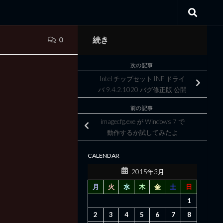
続き
0
次の記事
Intel チップセット INF ドライ
バ 9.4.2.1020 バグ修正版 公開
前の記事
imagecfg.exe が Windows 7 で
動作するか試してみたよ
CALENDAR
2015年3月
月
火
水
木
金
土
日
1
2
3
4
5
6
7
8