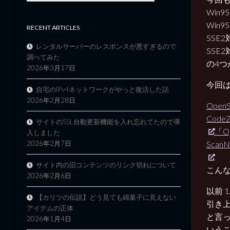
Win9
Win9
RECENT ARTICLES
SSE2
レンタルサーバーのレスポンスが悪すぎるので
SSE2
調べてみた
の4つ
2026年3月17日
今回は
自宅のIPv4ネットワークがやっと復活した話
2026年2月28日
Ope
CodeZ
サイトのSSL自動更新機能を入れ忘れてたので導
「O
入しました
Sca
2026年2月7日
サイト内の旧コンテンツのリンク切れについて
こん
2026年2月6日
以前 
【カリツの伝説】どう見ても綿菓子に見えない
引き
アイテムの正体
と言っ
2026年1月4日
いう