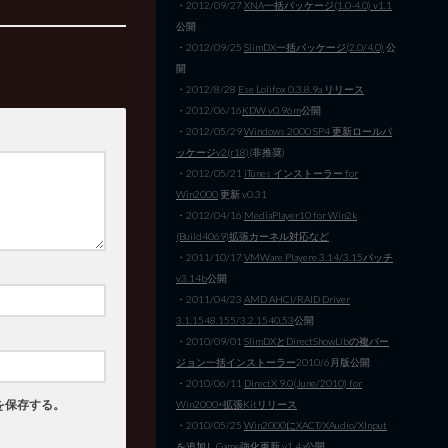
・2012/09/27
XNA一括パッケージ(1.0-4.0) v1.1
公開
・2012/09/25
SlimDX一括パッケージ(2.0/4.0)
公
開
・2012/8/28
Ese Lolifox 0.3.8.9a リリース
・2012/06/16
KDW v0.96m
公開
・2012/05/29
Windows 2000 SP4 更新ロールパ
ッケージv2(r18)
(非推奨)
・2012/05/21
iTunes インストーラー for
Win2000
更新 v0.31
・2012/04/16
MediaPlayer10 for Win2k
(Build4069)拡張カーネル対応など
・2011/10/17
VMWare Playere 3.14/3.15パッチ
v3.14b
公開
・2011/04/23
AMD AHCI/RAID Driver
3.1.1548.155/3.2.1540.53
公開
・2010/09/01
SlimDXとDirectShowLibの複バー
ジョン一括インストーラー
2010/6月版公開
・2010/06/11
DirectX 9.0(June/2010) for
を保存する。
Win2000+拡張Kitリリース
・2010/05/25
Win2000にXACT/XAudio/XInput
を追加しGame強化
更新 v1.4a公開