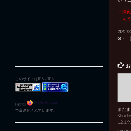
・深刻
・も
ope
ω・ 
お
このサイトはIE5.x/IE6
Firefox
まだま
で最適化されています。
Shockw
12.1