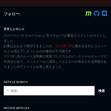
フォロー:
重要なお知らせ
Word Press の Search Regexと言うPluginで記事及びコメントがロストし
ました。
記事はおおよそ復旧できましたが、
2023年7月
に書き込まれたコメント
のうち消えてしまったものの復旧が不可能です
2023年5月のルート証明書の更新プログラムのインストールチェックに
不具合があり、インストールに成功してもエラーが表示される問題があ
りましたのでファイルを差し替えました
ARTICLE SEARCH
検
索:
RECENT ARTICLES