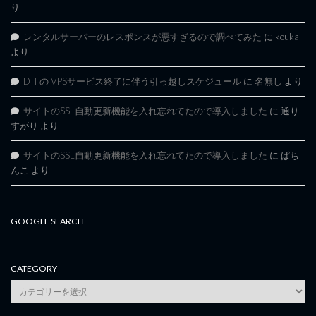
り
レンタルサーバーのレスポンスが悪すぎるので調べてみた
に
kouka
より
DTI の VPSサービス終了に伴う引っ越しスケジュール
に
名無し
より
サイトのSSL自動更新機能を入れ忘れてたので導入しました
に
通り
すがり
より
サイトのSSL自動更新機能を入れ忘れてたので導入しました
に
ぱち
んこ
より
GOOGLE SEARCH
CATEGORY
category