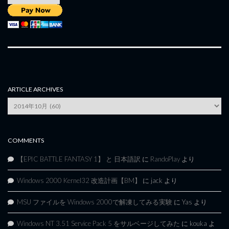
ARTICLE ARCHIVES
Article
Archives
COMMENTS
【EPIC BATTLE FANTASY 1】 と 日本語訳
に
RandoPlay
より
Windows 2000 Kernel32 改造計画【BM】
に
jack
より
MSU ファイルを Windows 2000で解凍してみる実験
に
Yas
より
Windows NT 3.51 Service Pack 5 をサルベージしてみた
に
kouka
よ