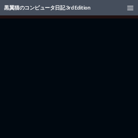
黒翼猫のコンピュータ日記 3rd Edition
コンテンツへスキップ