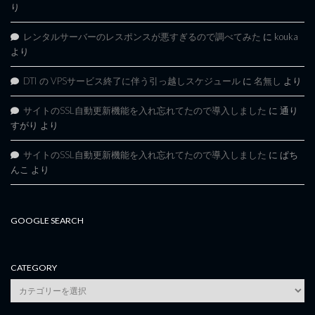
り
レンタルサーバーのレスポンスが悪すぎるので調べてみた
に
kouka
より
DTI の VPSサービス終了に伴う引っ越しスケジュール
に
名無し
より
サイトのSSL自動更新機能を入れ忘れてたので導入しました
に
通り
すがり
より
サイトのSSL自動更新機能を入れ忘れてたので導入しました
に
ぱち
んこ
より
GOOGLE SEARCH
CATEGORY
category