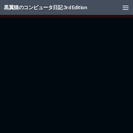
黒翼猫のコンピュータ日記 3rd Edition
コンテンツへスキップ