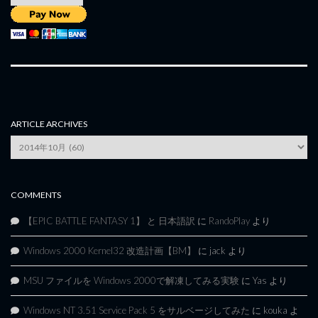
ARTICLE ARCHIVES
Article
Archives
COMMENTS
【EPIC BATTLE FANTASY 1】 と 日本語訳
に
RandoPlay
より
Windows 2000 Kernel32 改造計画【BM】
に
jack
より
MSU ファイルを Windows 2000で解凍してみる実験
に
Yas
より
Windows NT 3.51 Service Pack 5 をサルベージしてみた
に
kouka
よ