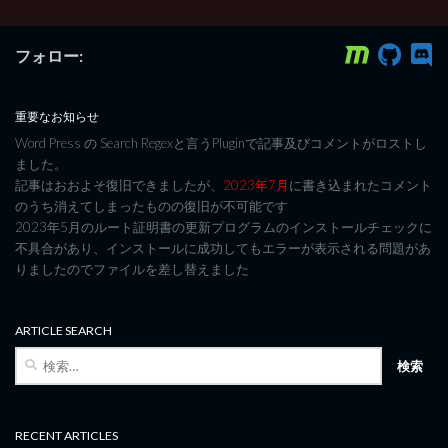
フォロー:
重要なお知らせ
Word Press の Search Regexと言うPluginで記事及びコメントがロストし
ました。
記事はおおよそ復旧できましたが、
2023年7月
に書き込まれたコメント
のうち消えてしまったものの復旧が不可能です
2023年5月のルート証明書の更新プログラムのインストールチェックに
不具合があり、インストールに成功してもエラーが表示される問題があ
りましたのでファイルを差し替えました
ARTICLE SEARCH
検
索:
RECENT ARTICLES